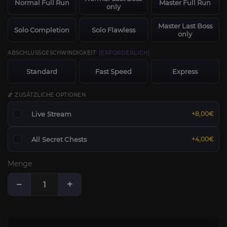
Normal Full Run
Master Full Run
only
Master Last Boss
Solo Completion
Solo Flawless
only
ABSCHLUSSGESCHWINDIGKEIT
[ERFORDERLICH]
Standard
Fast Speed
Express
🌌 ZUSÄTZLICHE OPTIONEN
Live Stream
+8,00€
All Secret Chests
+4,00€
Menge
−
+