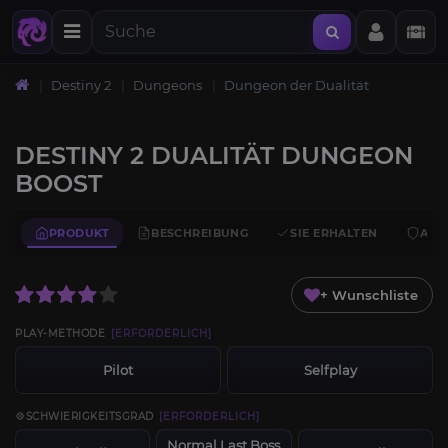
Destiny 2
Dungeons
Dungeon der Dualität
DESTINY 2 DUALITÄT DUNGEON
BOOST
PRODUKT
BESCHREIBUNG
SIE ERHALTEN
ANF
+ Wunschliste
PLAY-METHODE
[ERFORDERLICH]
Pilot
Selfplay
💠SCHWIERIGKEITSGRAD
[ERFORDERLICH]
Normal Last Boss