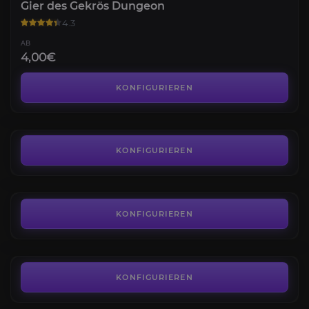
Gier des Gekrös Dungeon
4.3
AB
4,00€
Glaskammer Raid
4.3
KONFIGURIEREN
AB
5,55€
Hexenkönigin-Kampagne
4.4
KONFIGURIEREN
AB
41,76€
King’s Fall Raid
4.5
KONFIGURIEREN
AB
3,10€
Wachturm der Wächter
4.2
KONFIGURIEREN
AB