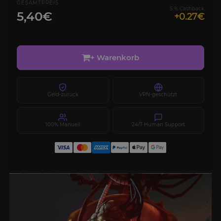
GESAMTPREIS
5 % Cashback
5,40€
+0.27€
+ Warenkorb
Geld-zurück
VPN-geschützt
100% Manuell
24/7 Human Support