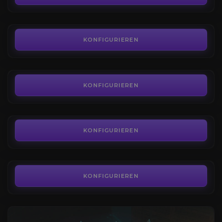
AB
5,55€
Gelübde des Jägers Raid
4.6
KONFIGURIEREN
AB
12,80€
Exotische Waffen
4.6
KONFIGURIEREN
AB
12,96€
Dungeon der Dualität
3.8
KONFIGURIEREN
AB
5,40€
KONFIGURIEREN