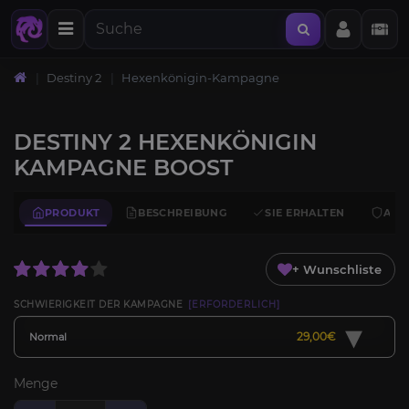
Destiny 2
Hexenkönigin-Kampagne
DESTINY 2 HEXENKÖNIGIN
KAMPAGNE BOOST
PRODUKT
BESCHREIBUNG
SIE ERHALTEN
ANF
+ Wunschliste
SCHWIERIGKEIT DER KAMPAGNE
[ERFORDERLICH]
▾
29,00€
Normal
Menge