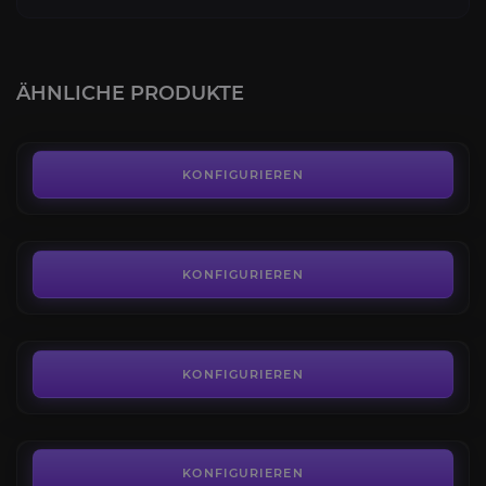
Powerlevel
4.4
ÄHNLICHE PRODUKTE
AB
20,59€
Legendäre Waffen
4.8
KONFIGURIEREN
AB
12,96€
Gier des Gekrös Dungeon
4.3
KONFIGURIEREN
AB
4,00€
Prüfungen von Osiris Makellos
4.3
KONFIGURIEREN
AB
15,70€
Glaskammer Raid
4.3
KONFIGURIEREN