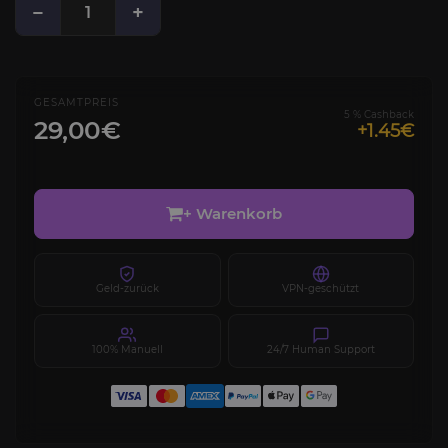
−
+
GESAMTPREIS
5 % Cashback
29,00€
+1.45€
+ Warenkorb
Geld-zurück
VPN-geschützt
100% Manuell
24/7 Human Support