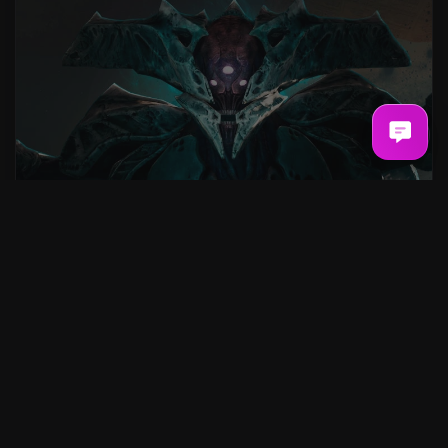
King’s Fall Raid
4.5
AB
3,10€
KONFIGURIEREN