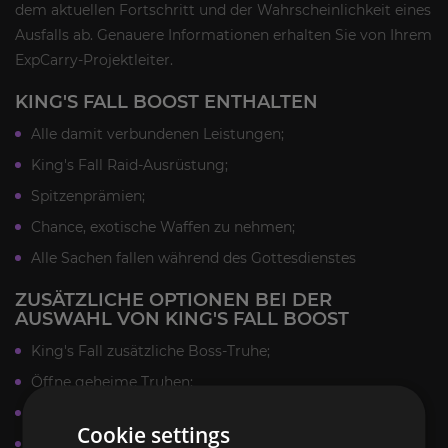
dem aktuellen Fortschritt und der Wahrscheinlichkeit eines
Ausfalls ab. Genauere Informationen erhalten Sie von Ihrem
ExpCarry-Projektleiter.
KING'S FALL BOOST ENTHALTEN
Alle damit verbundenen Leistungen;
King's Fall Raid-Ausrüstung;
Spitzenprämien;
Chance, exotische Waffen zu nehmen;
Alle Sachen fallen während des Gottesdienstes
ZUSÄTZLICHE OPTIONEN BEI DER
AUSWAHL VON KING'S FALL BOOST
King's Fall zusätzliche Boss-Truhe;
Öffne geheime Truhen;
Überfall Exotisch;
Cookie settings
Vollständiges Raid-Rüstungsset;