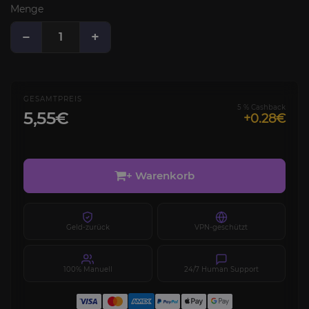
Menge
−
+
GESAMTPREIS
5 % Cashback
5,55€
+0.28€
+ Warenkorb
Geld-zurück
VPN-geschützt
100% Manuell
24/7 Human Support