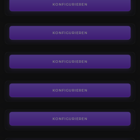
4.3
KONFIGURIEREN
AB
5,55€
Hexenkönigin-Kampagne
4.4
KONFIGURIEREN
AB
41,76€
Gelübde des Jägers Raid
4.6
KONFIGURIEREN
AB
12,80€
Exotische Waffen
4.6
KONFIGURIEREN
AB
12,96€
Dungeon der Dualität
3.8
KONFIGURIEREN
AB
5,40€