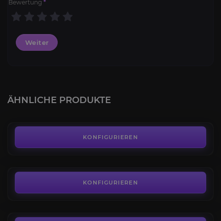
Bewertung
*
Weiter
Powerlevel
4.4
ÄHNLICHE PRODUKTE
AB
20,59€
Legendäre Waffen
4.8
KONFIGURIEREN
AB
12,96€
Gier des Gekrös Dungeon
4.3
KONFIGURIEREN
AB
4,00€
Glaskammer Raid