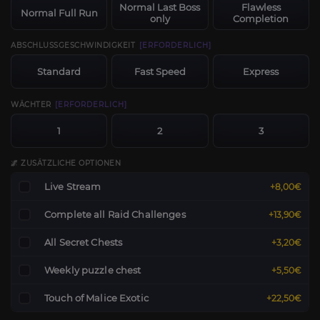
Normal Last Boss
Flawless
Normal Full Run
only
Completion
ABSCHLUSSGESCHWINDIGKEIT
[ERFORDERLICH]
Standard
Fast Speed
Express
WÄCHTER
[ERFORDERLICH]
1
2
3
🌌 ZUSÄTZLICHE OPTIONEN
Live Stream
+8,00€
Complete all Raid Challenges
+13,90€
All Secret Chests
+3,20€
Weekly puzzle chest
+5,50€
Touch of Malice Exotic
+22,50€