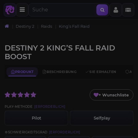
Destiny 2
Raids
King’s Fall Raid
DESTINY 2 KING’S FALL RAID
BOOST
PRODUKT
BESCHREIBUNG
SIE ERHALTEN
ANF
+ Wunschliste
PLAY-METHODE
[ERFORDERLICH]
Pilot
Selfplay
💠SCHWIERIGKEITSGRAD
[ERFORDERLICH]