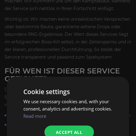
machen. Wir kümmern uns um den Kampfablauf, während
der Service sich nahtlos in Ihren Fortschritt einfügt.
Wichtig ist: Wir machen keine unrealistischen Versprechen
über bestimmte Beute, garantierte seltene Drops oder
besondere RNG-Ergebnisse. Der Wert dieses Services liegt
im erfolgreichen Boss-Kill selbst, in der Zeitersparnis und in
der klaren, professionellen Durchführung. So bleibt der
Service transparent und passend zum Spielsystem.
FÜR WEN IST DIESER SERVICE
GEEIGNET?
Der Echo von Varshan Boost ist besonders sinnvoll für
Cookie settings
Spieler, die den Boss ohne unnötigen Aufwand erledigen
We use necessary cookies and, with your
möchten. Dazu gehören:
consent, analytics and advertising cookies.
Spieler, die Varshan gezielt im Endgame besiegen wollen.
Read more
Abenteurer, die ihren Fortschritt im Boss-System
ACCEPT ALL
beschleunigen möchten.