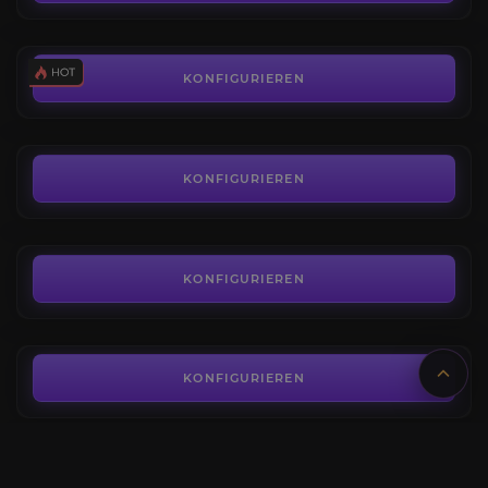
AB
0,82€
Weltbosse
4.8
KONFIGURIEREN
AB
2,29€
Beast in the Ice
4.4
KONFIGURIEREN
AB
1,95€
Lord Zir
4.6
KONFIGURIEREN
AB
1,95€
Grigoire, der Galvanische Heilige
4.3
KONFIGURIEREN
AB
1,95€
Duriel, König der Maden
4.6
KONFIGURIEREN