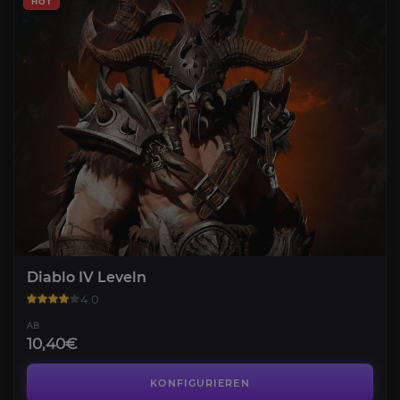
HOT
Diablo IV Leveln
4.0
AB
10,40€
Gold
4.2
KONFIGURIEREN