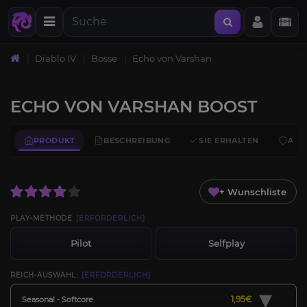
Diablo IV
Bosse
Echo von Varshan
ECHO VON VARSHAN BOOST
PRODUKT
BESCHREIBUNG
SIE ERHALTEN
ANF
+ Wunschliste
PLAY-METHODE
[ERFORDERLICH]
Pilot
Selfplay
REICH-AUSWAHL:
[ERFORDERLICH]
▾
1,95€
Seasonal - Softcore