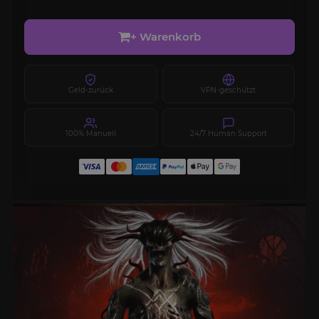
+ Warenkorb
Geld-zurück
VPN-geschützt
100% Manuell
24/7 Human Support