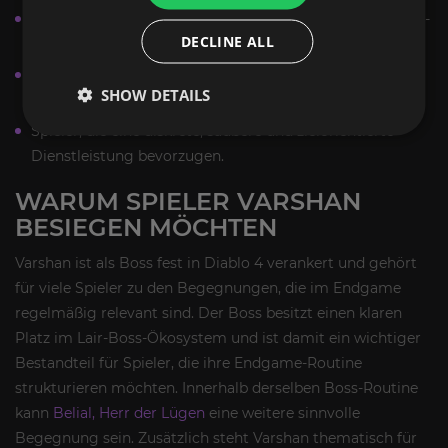
Spieler mit wenig Zeit, die dennoch bestimmte Diablo-4-
DECLINE ALL
Inhalte abschließen wollen.
Fans, die den Encounter sicher und ohne Gruppendruck
SHOW DETAILS
absolvieren möchten.
Spieler, die eine diskrete, saubere und zielorientierte
Dienstleistung bevorzugen.
WARUM SPIELER VARSHAN
BESIEGEN MÖCHTEN
Varshan ist als Boss fest in Diablo 4 verankert und gehört
für viele Spieler zu den Begegnungen, die im Endgame
regelmäßig relevant sind. Der Boss besitzt einen klaren
Platz im Lair-Boss-Ökosystem und ist damit ein wichtiger
Bestandteil für Spieler, die ihre Endgame-Routine
strukturieren möchten. Innerhalb derselben Boss-Routine
kann
Belial, Herr der Lügen
eine weitere sinnvolle
Begegnung sein. Zusätzlich steht Varshan thematisch für