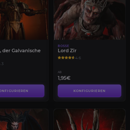
BOSSE
, der Galvanische
Lord Zir
4.6
.3
AB
1,95€
ONFIGURIEREN
KONFIGURIEREN