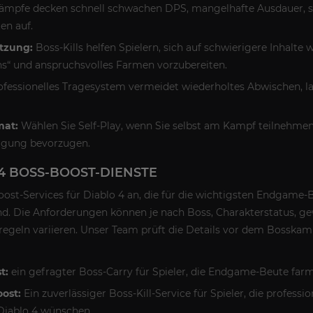
mpfe decken schnell schwachen DPS, mangelhafte Ausdauer, sc
en auf.
ützung:
Boss-Kills helfen Spielern, sich auf schwierigere Inhalte w
“ und anspruchsvolles Farmen vorzubereiten.
ofessionelles Tragesystem vermeidet wiederholtes Abwischen, l
mat:
Wählen Sie Self-Play, wenn Sie selbst am Kampf teilnehmen 
igung bevorzugen.
4 BOSS-BOOST-DIENSTE
oost-Services für Diablo 4 an, die für die wichtigsten Endga
sind. Die Anforderungen können je nach Boss, Charakterstatus, g
lregeln variieren. Unser Team prüft die Details vor dem Bosska
t:
ein gefragter Boss-Carry für Spieler, die Endgame-Beute far
oost:
Ein zuverlässiger Boss-Kill-Service für Spieler, die profess
iablo 4 wünschen.