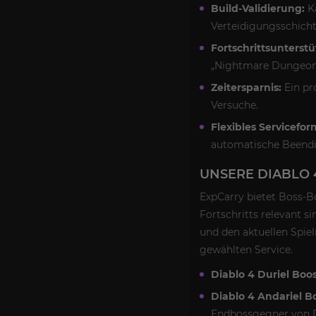
Build-Validierung:
Kä
Verteidigungsschicht
Fortschrittsunterst
„Nightmare Dungeons
Zeitersparnis:
Ein pr
Versuche.
Flexibles Servicefor
automatische Beend
UNSERE DIABLO 
ExpCarry bietet Boss-B
Fortschritts relevant 
und den aktuellen Spie
gewählten Service.
Diablo 4 Duriel Boos
Diablo 4 Andariel B
Endbossgegner von D