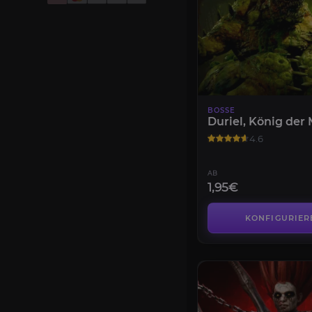
BOSSE
Duriel, König der
4.6
AB
1,95€
KONFIGURIER