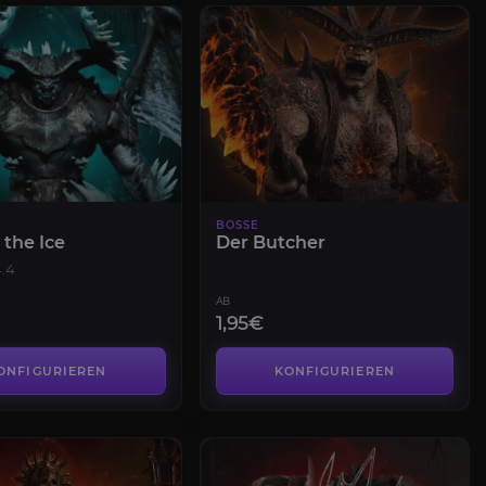
BOSSE
 the Ice
Der Butcher
.4
AB
1,95€
ONFIGURIEREN
KONFIGURIEREN