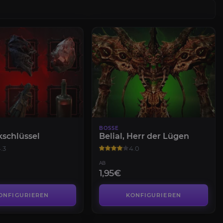
BOSSE
kschlüssel
Belial, Herr der Lügen
.3
4.0
AB
1,95€
ONFIGURIEREN
KONFIGURIEREN