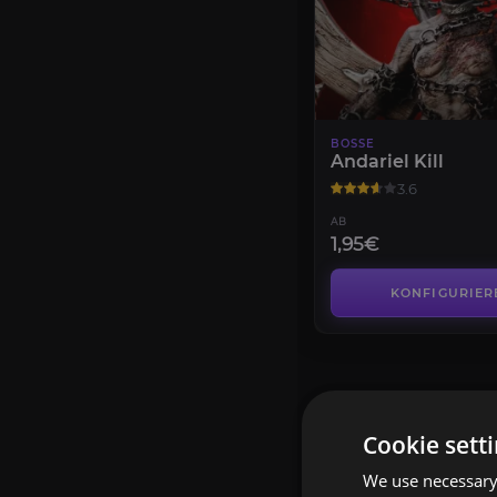
BOSSE
Andariel Kill
3.6
AB
1,95€
KONFIGURIER
DIABLO 
Cookie sett
We use necessary 
Sichere dir bei ExpCarr