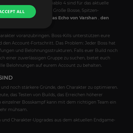
-Carry-Services für Diablo 4 sind für das aktuelle
zen klassische Lair-Bosse, Große Bosse, Spitzen-
ACCEPT ALL
Bestie im Eis
,
Grigoire
,
das Echo von Varshan
,
den
arakter voranzubringen. Boss-Kills unterstützen eure
d den Account-Fortschritt. Das Problem: Jeder Boss hat
ungen und Belohnungsstrukturen. Falls euer Build noch
nach einer zuverlässigen Gruppe zu suchen, bietet euch
 alle Belohnungen auf eurem Account zu behalten.
SIND
und noch stärkere Gründe, den Charakter zu optimieren.
eute, das Testen von Builds, das Erreichen höherer
n einzelner Bosskampf kann mit dem richtigen Team ein
 sehr mühsam.
ien und Charakter-Upgrades aus dem aktuellen Endgame-