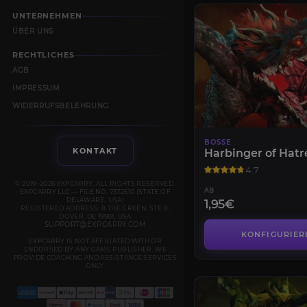
UNTERNEHMEN
ÜBER UNS
RECHTLICHES
AGB
IMPRESSUM
WIDERRUFSBELEHRUNG
BOSSE
KONTAKT
Harbinger of Hatre
4.7
© 2019–2026 EXPCARRY. ALL RIGHTS RESERVED.
AB
EXPCARRY LLC — FILE NO. 7372610 (STATE OF
DELAWARE, USA)
1,95€
REGISTERED ADDRESS: 8 THE GREEN, STE B,
DOVER, DE 19901, USA
SUPPORT@EXPCARRY.COM
KONFIGURIER
EXPCARRY IS NOT AFFILIATED WITH OR
ENDORSED BY ANY GAME PUBLISHER. WE
PROVIDE COACHING AND ASSISTANCE SERVICES
ONLY.