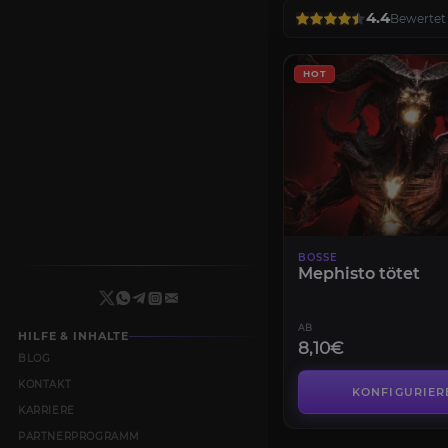
4.4
Bewertet 
HOT
BOSSE
Mephisto tötet
AB
HILFE & INHALTE
8,10€
BLOG
KONTAKT
KONFIGURIER
KARRIERE
PARTNERPROGRAMM