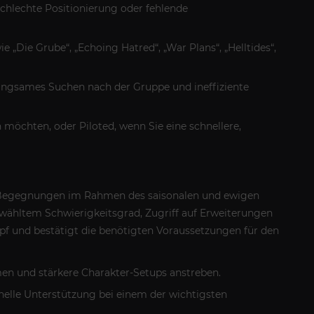
hlechte Positionierung oder fehlende
ie „Die Grube“, „Echoing Hatred“, „War Plans“, „Helltides“,
angsames Suchen nach der Gruppe und ineffiziente
möchten, oder Piloted, wenn Sie eine schnellere,
me-Begegnungen im Rahmen des saisonalen und ewigen
ewähltem Schwierigkeitsgrad, Zugriff auf Erweiterungen
mpf und bestätigt die benötigten Voraussetzungen für den
men und stärkere Charakter-Setups anstreben.
ionelle Unterstützung bei einem der wichtigsten