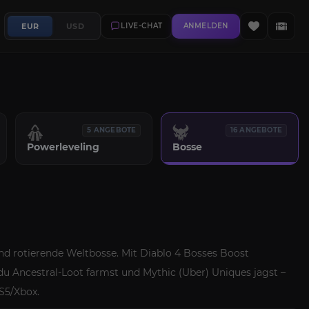
EUR
USD
LIVE-CHAT
ANMELDEN
5 ANGEBOTE
16 ANGEBOTE
Powerleveling
Bosse
th und rotierende Weltbosse. Mit Diablo 4 Bosses Boost
 Ancestral-Loot farmst und Mythic (Uber) Uniques jagst –
S5/Xbox.