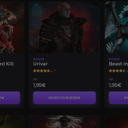
BOSSE
BOSSE
d Kill
Urivar
Beast in
4.7
4
AB
AB
1,95€
1,95€
EN
KONFIGURIEREN
K