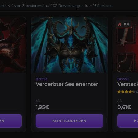
mit 4.4 von 5 basierend auf 102 Bewertungen fuer 16 Services
BOSSE
BOSSE
Verderbter Seelenernter
Verstec
4
AB
AB
1,95€
0,61€
EN
KONFIGURIEREN
K