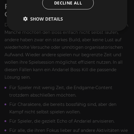
DECLINE ALL
FÜR WEN DER ANDARIEL KILL
GEEIGNET IST
SHOW DETAILS
Dieser Service ist ideal für verschiedene Arten von Spielern.
Manche möchten den Boss einfach nicht selbst laufen,
andere haben zwar ein starkes Build, aber keine Lust auf
wiederholte Versuche oder unnötigen organisatorischen
Aufwand. Wieder andere spielen nur begrenzte Zeit und
wollen ihre Spielsession möglichst effizient nutzen. In all
diesen Fällen kann ein Andariel Boss Kill die passende
Lösung sein.
Für Spieler mit wenig Zeit, die Endgame-Content
trotzdem abschließen möchten.
Für Charaktere, die bereits bossfähig sind, aber den
Kampf nicht selbst spielen wollen.
Für Spieler, die gezielt Echo of Andariel anvisieren.
Für alle, die ihren Fokus lieber auf andere Aktivitäten wie