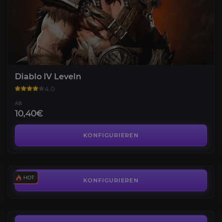
Diablo IV Leveln
4.0
AB
10,40€
Gold
4.2
KONFIGURIEREN
AB
0,82€
Legendäre Gegenstände
4.3
KONFIGURIEREN
AB
0,86€
Echo von Lilith