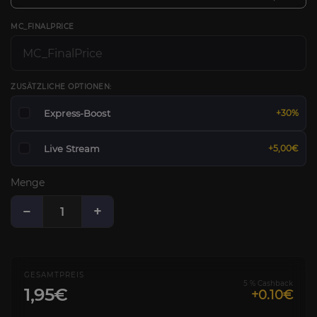
MC_FINALPRICE
ZUSÄTZLICHE OPTIONEN:
Express-Boost
+30%
Live Stream
+5,00€
Menge
−
+
GESAMTPREIS
5 % Cashback
1,95€
+0.10€