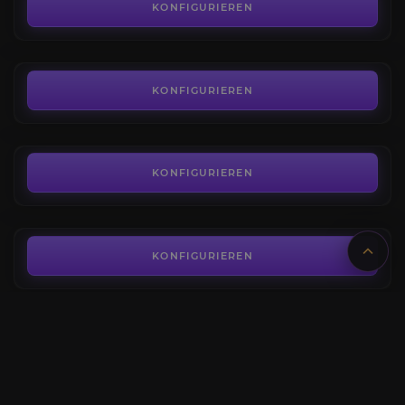
3.6
KONFIGURIEREN
AB
4,30€
Beast in the Ice
4.4
KONFIGURIEREN
AB
1,95€
Echo von Varshan
4.4
KONFIGURIEREN
AB
1,95€
Duriel, König der Maden
4.6
KONFIGURIEREN
AB
1,95€
Die Grube
4.2
KONFIGURIEREN
AB
1,55€
Urivar