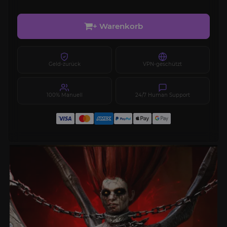
+ Warenkorb
Geld-zurück
VPN-geschützt
100% Manuell
24/7 Human Support