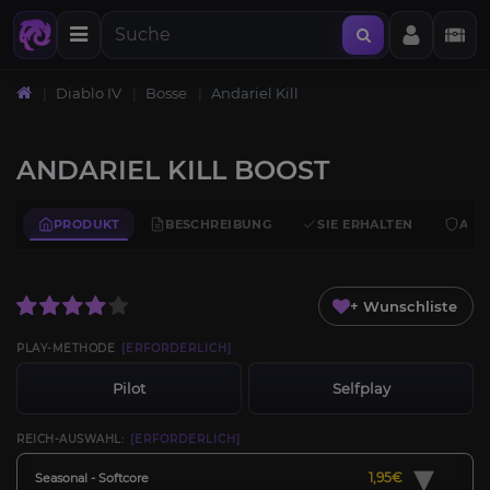
Diablo IV
Bosse
Andariel Kill
ANDARIEL KILL BOOST
PRODUKT
BESCHREIBUNG
SIE ERHALTEN
ANF
+ Wunschliste
PLAY-METHODE
[ERFORDERLICH]
Pilot
Selfplay
REICH-AUSWAHL:
[ERFORDERLICH]
▾
1,95€
Seasonal - Softcore