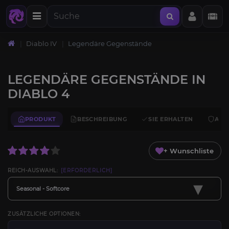
Diablo IV
Legendäre Gegenstände
LEGENDÄRE GEGENSTÄNDE IN
DIABLO 4
PRODUKT
BESCHREIBUNG
SIE ERHALTEN
ANF
+ Wunschliste
REICH-AUSWAHL:
[ERFORDERLICH]
▾
Seasonal - Softcore
ZUSÄTZLICHE OPTIONEN: