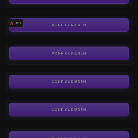
AB
8,60€
Story Modus
4.6
KONFIGURIEREN
AB
26,49€
Altar der Lilith
4.9
KONFIGURIEREN
AB
12,66€
Glyphen
4.7
KONFIGURIEREN
AB
1,47€
Einzigartige Gegenstände
3.8
KONFIGURIEREN
AB
25,00€
Codex of Power
4.0