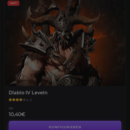
HOT
Diablo IV Leveln
4.0
AB
10,40€
Paragon Level
4.1
KONFIGURIEREN