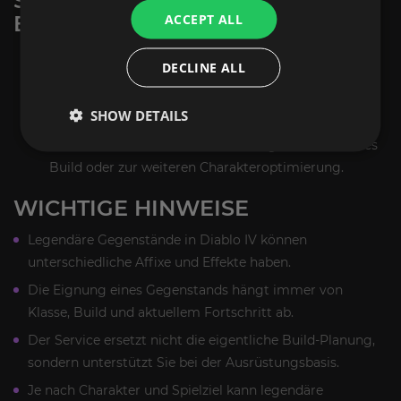
SO FUNKTIONIERT DIE
ACCEPT ALL
BESTELLUNG
Wählen Sie die gewünschte Menge an legendären
DECLINE ALL
Gegenständen aus.
Schließen Sie den Kauf über den Checkout ab.
SHOW DETAILS
Unser Team bearbeitet den Auftrag manuell.
Sie nutzen die erhaltene Ausrüstung für Ihr aktuelles
Build oder zur weiteren Charakteroptimierung.
WICHTIGE HINWEISE
Legendäre Gegenstände in Diablo IV können
unterschiedliche Affixe und Effekte haben.
Die Eignung eines Gegenstands hängt immer von
Klasse, Build und aktuellem Fortschritt ab.
Der Service ersetzt nicht die eigentliche Build-Planung,
sondern unterstützt Sie bei der Ausrüstungsbasis.
Je nach Charakter und Spielziel kann legendäre