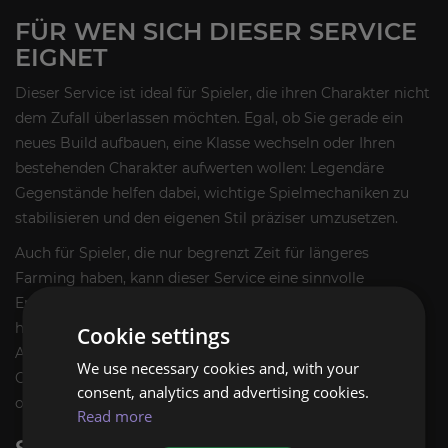
FÜR WEN SICH DIESER SERVICE
EIGNET
Dieser Service ist ideal für Spieler, die ihren Charakter nicht
dem Zufall überlassen möchten. Egal, ob Sie gerade ein
neues Build aufbauen, eine Klasse wechseln oder Ihren
bestehenden Charakter aufwerten wollen: Legendäre
Gegenstände helfen dabei, wichtige Spielmechaniken zu
stabilisieren und den eigenen Stil präziser umzusetzen.
Auch für Spieler, die nur begrenzt Zeit für längeres
Farming haben, kann dieser Service eine sinnvolle
Ergänzung sein. Statt jeden Slot über viele Spielsessions
hinweg zu suchen, erhalten Sie gezielt legendäre
Cookie settings
Ausrüstung als Grundlage für weitere
We use necessary cookies and, with your
Optimierungsschritte wie Aspekte, Tempering, Imprinting
consent, analytics and advertising cookies.
oder Masterworking.
Read more