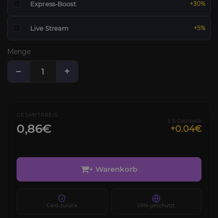
Express-Boost
+30%
Live Stream
+5%
Menge
−
+
GESAMTPREIS
5 % Cashback
0,86€
+0.04€
+ Warenkorb
Geld-zurück
VPN-geschützt