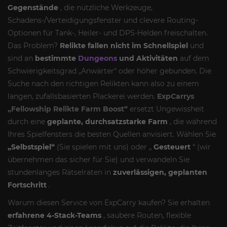
Gegenstände
, die nützliche Werkzeuge,
Schadens-/Verteidigungsfenster und clevere Routing-
Optionen für Tank-, Heiler- und DPS-Helden freischalten.
Das Problem?
Relikte fallen nicht im Schnellspiel
und
sind an
bestimmte
Dungeons
und Aktivitäten
auf dem
Schwierigkeitsgrad „Anwärter“ oder höher gebunden. Die
Suche nach den richtigen Relikten kann also zu einem
langen, zufallsbasierten Plackerei werden.
ExpCarrys
„Fellowship Relikte Farm Boost“
ersetzt Ungewissheit
durch eine
geplante, durchsatzstarke Farm
, die während
Ihres Spielfensters die besten Quellen anvisiert. Wählen Sie
„Selbstspiel“
(Sie spielen mit uns) oder „
Gesteuert
“ (wir
übernehmen das sicher für Sie) und verwandeln Sie
stundenlanges Rätselraten in
zuverlässigen, geplanten
Fortschritt
.
Warum diesen Service von ExpCarry kaufen? Sie erhalten
erfahrene 4-Stack-Teams
, saubere Routen, flexible