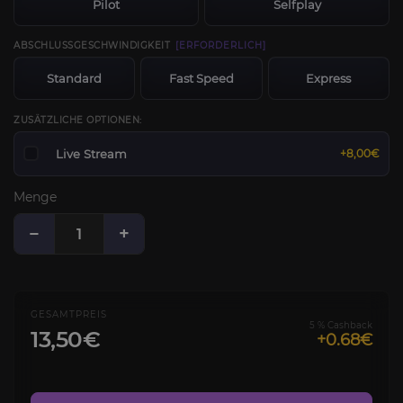
Pilot
Selfplay
ABSCHLUSSGESCHWINDIGKEIT
[ERFORDERLICH]
Standard
Fast Speed
Express
ZUSÄTZLICHE OPTIONEN:
Live Stream
+8,00€
Menge
−
+
GESAMTPREIS
5 % Cashback
13,50€
+0.68€