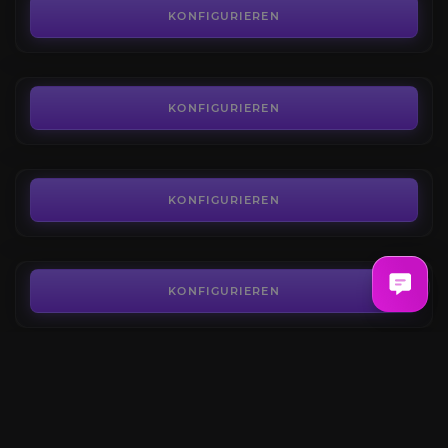
4.9
KONFIGURIEREN
AB
1.399,80€
Quickplay-Matches
4.4
KONFIGURIEREN
AB
1,61€
Eternal-Freischaltung
4.8
KONFIGURIEREN
AB
479,70€
Gold farmen
4.4
KONFIGURIEREN
AB
0,12€
Coaching
4.6
KONFIGURIEREN
AB
18,40€