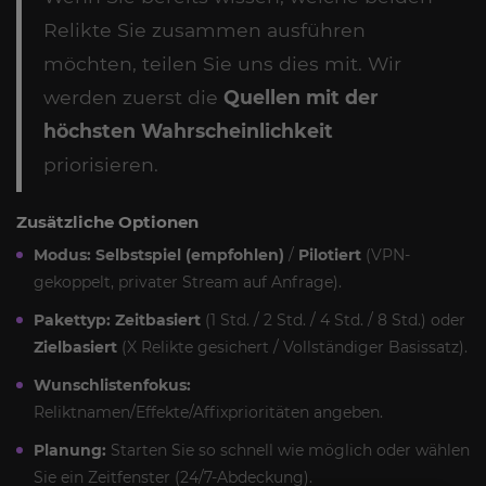
Relikte Sie zusammen ausführen
möchten, teilen Sie uns dies mit. Wir
werden zuerst die
Quellen mit der
höchsten Wahrscheinlichkeit
priorisieren.
Zusätzliche Optionen
Modus:
Selbstspiel (empfohlen)
/
Pilotiert
(VPN-
gekoppelt, privater Stream auf Anfrage).
Pakettyp:
Zeitbasiert
(1 Std. / 2 Std. / 4 Std. / 8 Std.) oder
Zielbasiert
(X Relikte gesichert / Vollständiger Basissatz).
Wunschlistenfokus:
Reliktnamen/Effekte/Affixprioritäten angeben.
Planung:
Starten Sie so schnell wie möglich oder wählen
Sie ein Zeitfenster (24/7-Abdeckung).