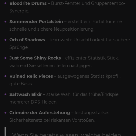
Bloodrite Drums
– Burst-Fenster und Gruppentempo-
Synergie.
Summender Portalstein
– erstellt ein Portal für eine
schnelle und sichere Neupositionierung.
Orb of Shadows
– teamweite Unsichtbarkeit für saubere
Sprünge.
Just Some Shiny Rocks
– effizienter Statistik-Stick,
während Sie seltenen Teilen nachjagen.
Ruined Relic Pieces
– ausgewogenes Statistikprofil,
gute Basis.
Saltwash Elixir
– starke Wahl für das frühe/Endspiel
mehrerer DPS-Helden.
Grimoire der Auferstehung
– leistungsstarkes
Sicherheitsnetz bei riskanten Vorstößen.
Wenn Sie bereits wissen, welche beiden