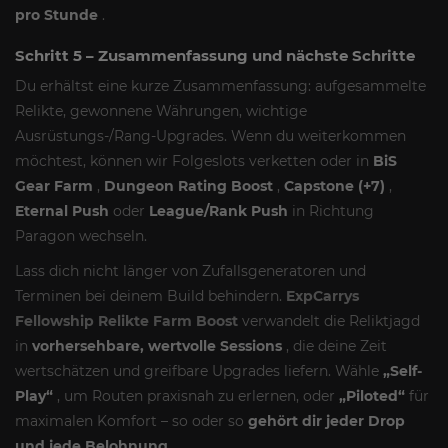
pro Stunde
.
Schritt 5 – Zusammenfassung und nächste Schritte
Du erhältst eine kurze Zusammenfassung: aufgesammelte
Relikte, gewonnene Währungen, wichtige
Ausrüstungs-/Rang-Upgrades. Wenn du weiterkommen
möchtest, können wir Folgeslots verketten oder in
BiS
Gear Farm
,
Dungeon Rating Boost
,
Capstone (+7)
,
Eternal Push
oder
League/Rank Push
in Richtung
Paragon wechseln.
Lass dich nicht länger von Zufallsgeneratoren und
Terminen bei deinem Build behindern.
ExpCarrys
Fellowship Relikte Farm Boost
verwandelt die Reliktjagd
in
vorhersehbare, wertvolle Sessions
, die deine Zeit
wertschätzen und greifbare Upgrades liefern. Wähle
„Self-
Play“
, um Routen praxisnah zu erlernen, oder
„Piloted“
für
maximalen Komfort – so oder so
gehört dir jeder Drop
und jede Belohnung
.