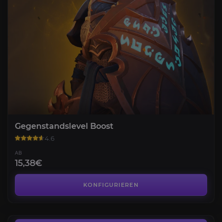
Gegenstandslevel Boost
4.6
AB
15,38€
Liga Boost
4.4
KONFIGURIEREN
AB
27,10€
BiS-Ausrüstung