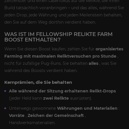
Zeitfenster und einen Laserfokus auf die Relikte, die Ihren
Build tatsächlich voranbringen – und das alles, während Sie
jeden Drop, jede Währung und jeden Meilenstein behalten,
den Sie auf dem Weg dorthin verdient haben.
WAS IST IM FELLOWSHIP RELIKTE FARM
BOOST ENTHALTEN?
Wenn Sie diesen Boost kaufen, zahlen Sie für
organisiertes
Farming mit maximalen Reliktversuchen pro Stunde
,
nicht für zufällige Pug-Runs. Sie behalten
alles
, was Sie
während des Boosts verdient haben.
Kernprämien, die Sie behalten
Alle während der Sitzung erhaltenen Relikt-Drops
(jeder Held kann
zwei Relikte
ausrüsten).
Unterwegs gewonnene
Währungen und Materialien
:
Vorräte
,
Zeichen der Gemeinschaft
,
Handwerksmaterialien.