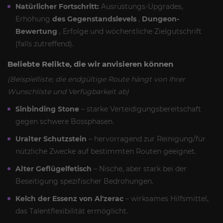
Natürlicher Fortschritt:
Ausrüstungs-Upgrades,
Erhöhung
des Gegenstandslevels
,
Dungeon-
Bewertung
, Erfolge und wöchentliche Zielgutschrift
(falls zutreffend).
Beliebte Relikte, die wir anvisieren können
(Beispielliste; die endgültige Route hängt von Ihrer
Wunschliste und Verfügbarkeit ab)
Sinbinding Stone
– starke Verteidigungsbereitschaft
gegen schwere Bossphasen.
Uralter Schutzstein
– hervorragend zur Reinigung/für
nützliche Zwecke auf bestimmten Routen geeignet.
Alter Geflügelfetisch
– Nische, aber stark bei der
Beseitigung spezifischer Bedrohungen.
Kelch der Essenz von Al'zerac
– wirksames Hilfsmittel,
das Talentflexibilität ermöglicht.