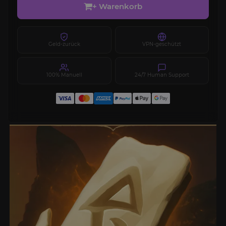
+ Warenkorb
Geld-zurück
VPN-geschützt
100% Manuell
24/7 Human Support