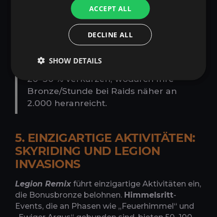
Sammeln von Edelsteinen, um die Effizienz
ACCEPT ALL
zu maximieren.
DECLINE ALL
Profi-Tipp
: Ein vollständig
aufgerüsteter Umhang kann die Zeit
SHOW DETAILS
zum Abschließen von Dungeons um
20–30 % verkürzen, wodurch Ihre
Bronze/Stunde bei Raids näher an
2.000 heranreicht.
5. EINZIGARTIGE AKTIVITÄTEN:
SKYRIDING UND LEGION
INVASIONS
Legion Remix
führt einzigartige Aktivitäten ein,
die Bonusbronze belohnen.
Himmelsritt
-
Events
, die an Phasen wie „Feuerhimmel“ und