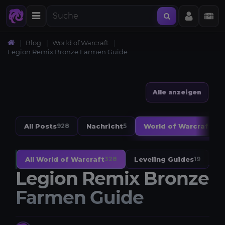
Blog
World of Warcraft
Legion Remix Bronze Farmen Guide
Alle anzeigen
All Posts
Nachricht
World of Warcraft
928
5
328
All World of Warcraft
Leveling Guides
W
328
19
Legion Remix Bronze
Farmen Guide