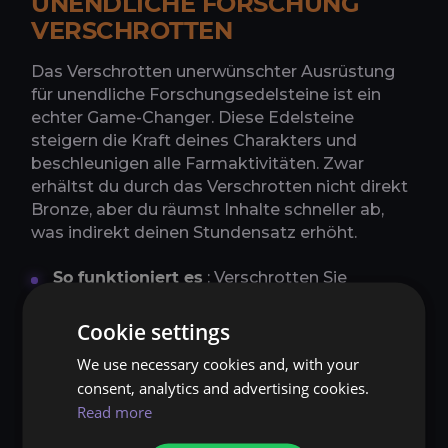
UNENDLICHE FORSCHUNG
VERSCHROTTEN
Das Verschrotten unerwünschter Ausrüstung
für unendliche Forschungsedelsteine ist ein
echter Game-Changer. Diese Edelsteine
steigern die Kraft deines Charakters und
beschleunigen alle Farmaktivitäten. Zwar
erhältst du durch das Verschrotten nicht direkt
Bronze, aber du räumst Inhalte schneller ab,
was indirekt deinen Stundensatz erhöht.
So funktioniert es
: Verschrotten Sie
Ausrüstung im unendlichen Basar, um
Edelsteine zu erhalten, die in Ihren Umhang
Cookie settings
des unendlichen Potenzials passen.
We use necessary cookies and, with your
Best Practice
: Entsorgen Sie alle nicht-
consent, analytics and advertising cookies.
epischen Ausrüstungen aus Weltquests und
Read more
Dungeons. Priorisieren Sie frühzeitig das