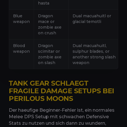
hasta
Blue
Dragon
Dual macuahuitl or
weapon
mace or
glacial temotli
zombie axe
on crush
Blood
Dragon
Dual macuahuitl,
weapon
scimitar or
sulphur blades, or
zombie axe
another strong slash
on slash
weapon
TANK GEAR SCHLAEGT
FRAGILE DAMAGE SETUPS BEI
PERILOUS MOONS
Der haeufige Beginner-Fehler ist, ein normales
Melee DPS Setup mit schwachen Defensive
Stats zu nutzen und sich dann zu wundern,