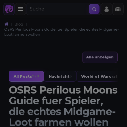
Blog
OSRS Perilous Moons Guide fuer Spieler, die echtes Midgame-
Loot farmen wollen
Alle anzeigen
All Posts
Nachricht
World of Warcraft
928
5
328
OSRS Perilous Moons
Guide fuer Spieler,
die echtes Midgame-
Loot farmen wollen