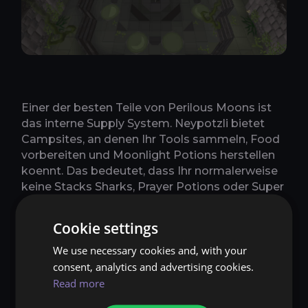
Einer der besten Teile von Perilous Moons ist
das interne Supply System. Neypotzli bietet
Campsites, an denen Ihr Tools sammeln, Food
vorbereiten und Moonlight Potions herstellen
koennt. Das bedeutet, dass Ihr normalerweise
keine Stacks Sharks, Prayer Potions oder Super
Combats aus Eurer Bank mitbringen muesst.
Ihr bringt Gear, einen Emergency Teleport und
Cookie settings
vielleicht ein paar Safety Supplies beim Lernen.
We use necessary cookies and, with your
Der Dungeon erledigt den Rest, wenn Eure
Skilling Levels nicht tragisch sind.
consent, analytics and advertising cookies.
Read more
Moonlight Potions sind besonders wichtig, weil