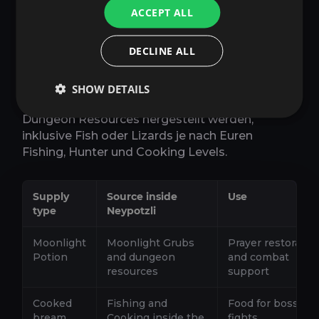
sie Prayer wiederherstellen und Combat
ACCEPT ALL
Support im Dungeon geben. Ihr sammelt
Moonlight Grubs, verarbeitet sie und nutzt
DECLINE ALL
Dungeon Resources, um Potions herzustellen.
Ihre Staerke haengt von Eurem Herblore Level
ab, also macht hoeheres Herblore den Content
SHOW DETAILS
komfortabler. Food kann ebenfalls aus
Dungeon Resources hergestellt werden,
inklusive Fish oder Lizards je nach Euren
Fishing, Hunter und Cooking Levels.
Supply
Source inside
Use
type
Neypotzli
Moonlight
Moonlight Grubs
Prayer restoratio
Potion
and dungeon
and combat
resources
support
Cooked
Fishing and
Food for boss
bream
Cooking inside the
fights