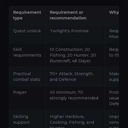
Requirement
Requirement or
Why it m
type
recommendation
Quest unlock
Twilight's Promise
Required
Moons
Skill
10 Construction, 20
Required
requirements
Fishing, 20 Hunter, 20
to the b
Runecraft, 48 Slayer
Practical
70+ Attack, Strength,
Makes ki
combat stats
and Defence
supply p
Prayer
43 minimum, 70
Protecti
strongly recommended
usual, bu
Defence
Skilling
Higher Herblore,
Improves
support
Cooking, Fishing, and
conveni
Hunter
supplies