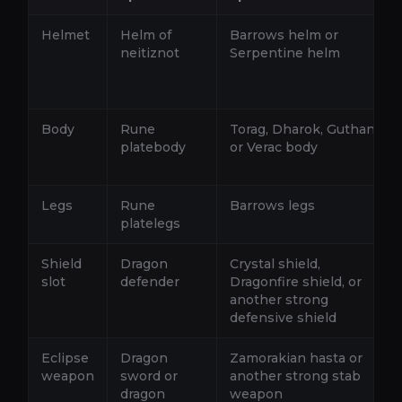
Helmet
Helm of
Barrows helm or
neitiznot
Serpentine helm
Body
Rune
Torag, Dharok, Guthan,
platebody
or Verac body
Legs
Rune
Barrows legs
platelegs
Shield
Dragon
Crystal shield,
slot
defender
Dragonfire shield, or
another strong
defensive shield
Eclipse
Dragon
Zamorakian hasta or
weapon
sword or
another strong stab
dragon
weapon