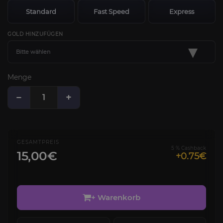
Standard
Fast Speed
Express
GOLD HINZUFÜGEN
▾
Bitte wählen
Menge
−
+
GESAMTPREIS
5 % Cashback
15,00€
+0.75€
+ Warenkorb