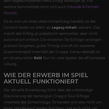
dem abgeschlossenen Meta-Erfolg verknüpft ist. Für
weitere Sammelziele lohnt sich auch
Erkunde & Farmen
Mounts
.
Da es sich um einen alten Schlachtzug handelt, ist der
Content heute vor allem als
Legacy-Inhalt
relevant. Das
macht den Erfolg grundsätzlich sammelbar, aber nicht
automatisch einfach: Die einzelnen Teil-Erfolge verlangen
präzises Vorgehen, gutes Timing und oft ein sauberes
Zusammenspiel innerhalb der Gruppe. Genau deshalb ist
ein strukturierter
Raid
-Run für viele Spieler die effizienteste
Lösung.
WIE DER ERWERB IM SPIEL
AKTUELL FUNKTIONIERT
Der aktuelle Erwerbsweg führt über die vollständige
Absolvierung der benötigten Dragon Soul-Erfolge
innerhalb des Schlachtzugs. Es handelt sich also nicht um
einen Händlerkauf, keinen Ruf-Shop und auch nicht um