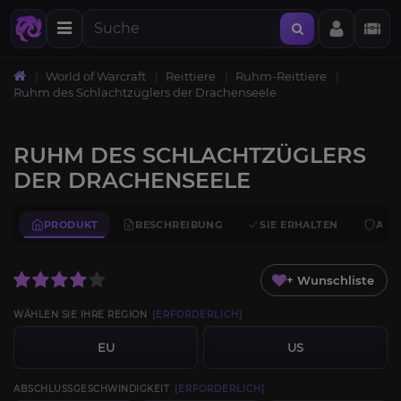
World of Warcraft
Reittiere
Ruhm-Reittiere
Ruhm des Schlachtzüglers der Drachenseele
RUHM DES SCHLACHTZÜGLERS
DER DRACHENSEELE
PRODUKT
BESCHREIBUNG
SIE ERHALTEN
ANF
+ Wunschliste
WÄHLEN SIE IHRE REGION
[ERFORDERLICH]
EU
US
ABSCHLUSSGESCHWINDIGKEIT
[ERFORDERLICH]