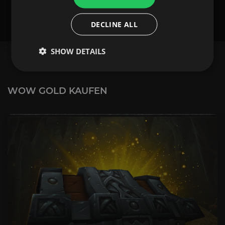
0€
1,50
DECLINE ALL
SHOW DETAILS
WOW GOLD KAUFEN