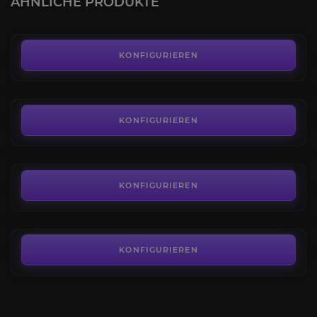
ÄHNLICHE PRODUKTE
AB
55,00€
Ruhm des ewigen Schlachtzüglers
4.4
KONFIGURIEREN
AB
49,00€
Ruhm des Helden von Dragonflight
4.8
KONFIGURIEREN
AB
84,00€
Ruhm des Traumschlachtzüglers
4.9
KONFIGURIEREN
AB
179,00€
KONFIGURIEREN