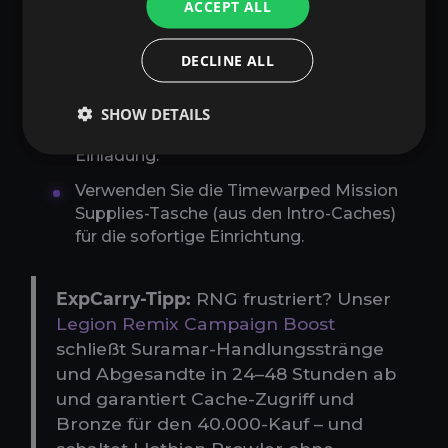
Schalten Sie die Klassenhalle frei (z. B.
ACCEPT ALL
Hunter's Trueshot Lodge in
Highmountain).
DECLINE ALL
Führen Sie Missionen aus (2–3 Tage
Timer); die Belohnung umfasst eine
SHOW DETAILS
Chance von ca. 1 % auf eine zerrissene
Einladung.
Verwenden Sie die Timewarped Mission
Supplies-Tasche (aus den Intro-Caches)
für die sofortige Einrichtung.
ExpCarry-Tipp:
RNG frustriert? Unser
Legion Remix Campaign Boost
schließt Suramar-Handlungsstränge
und Abgesandte in 24–48 Stunden ab
und garantiert Cache-Zugriff und
Bronze für den 40.000-Kauf – und