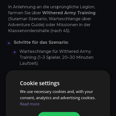
In Anlehnung an die ursprüngliche Legion,
farmen Sie über
Withered Army Training
(Suramar-Szenario, Warteschlange über
Adventure Guide) oder Missionen in der
Klassenordenshalle (nach 45).
Schritte für das Szenario:
Warteschlange für Withered Army
Training (1–3 Spieler, 20–30 Minuten
Laufzeit).
Schließe Wellen ab; plündere am Ende
die
schimmernde Schatztruhe –
~2 %
Cookie settings
Chance auf eine zerrissene Einladung.
We use necessary cookies and, with your
Bonus: Ergibt 500–1.000 Bronze und
consent, analytics and advertising cookies.
unendliche Macht.
Read more
Schritte für Missionen: