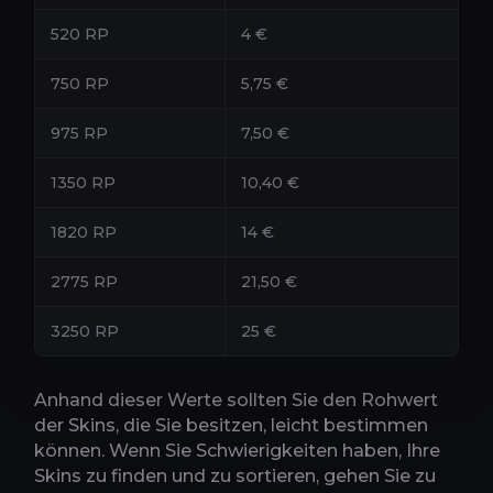
520 RP
4 €
750 RP
5,75 €
5
975 RP
7,50 €
7
1350 RP
10,40 €
1820 RP
14 €
1
2775 RP
21,50 €
2
3250 RP
25 €
Anhand dieser Werte sollten Sie den Rohwert
der Skins, die Sie besitzen, leicht bestimmen
können. Wenn Sie Schwierigkeiten haben, Ihre
Skins zu finden und zu sortieren, gehen Sie zu