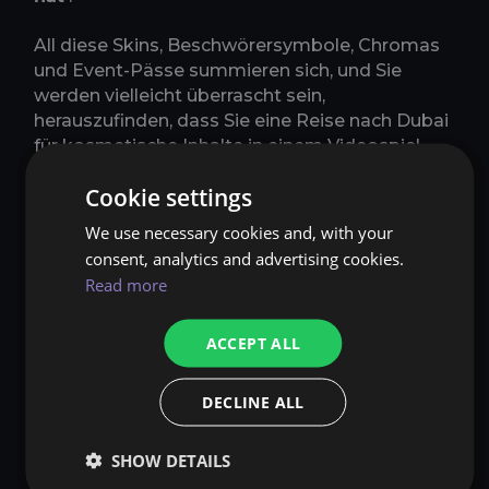
All diese Skins, Beschwörersymbole, Chromas
und Event-Pässe summieren sich, und Sie
werden vielleicht überrascht sein,
herauszufinden, dass Sie eine Reise nach Dubai
für kosmetische Inhalte in einem Videospiel
ausgegeben haben. Dies sind die besten
Cookie settings
Methoden, um herauszufinden, wie viel Geld Sie
in League of Legends ausgegeben haben
We use necessary cookies and, with your
consent, analytics and advertising cookies.
VERWENDEN SIE DIE
Read more
OFFIZIELLE
BROWSERANWENDUNG VON
ACCEPT ALL
RIOT GAMES
DECLINE ALL
Im Jahr 2019 hat Riot Games eine offizielle
Anwendung veröffentlicht, die auswertet,
SHOW DETAILS
wie viel Geld Sie für League of Legends in