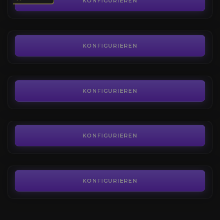
KONFIGURIEREN
AB
80,99€
Boshafte Kriegsschnecke
4.2
KONFIGURIEREN
AB
109,00€
Brutaler Himmelsschinder
3.7
KONFIGURIEREN
AB
80,99€
Boshafte Mondbestie
4.1
KONFIGURIEREN
AB
80,99€
KONFIGURIEREN