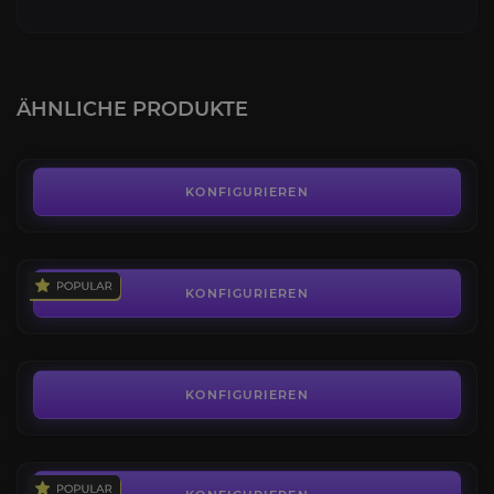
Dunkler Reittalbuk
4.4
ÄHNLICHE PRODUKTE
AB
45,00€
Sensenschlund des Eroberers
4.3
KONFIGURIEREN
AB
195,00€
Aschefellmushan
4.4
KONFIGURIEREN
AB
15,00€
Schrecklicher Sattel
4.2
KONFIGURIEREN
AB
70,00€
Boshafte Traumkralle
4.0