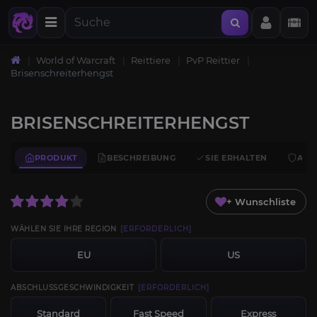
World of Warcraft
Reittiere
PvP Reittier
Brisenschreiterhengst
BRISENSCHREITERHENGST
PRODUKT
BESCHREIBUNG
SIE ERHALTEN
ANF
+ Wunschliste
WÄHLEN SIE IHRE REGION
[ERFORDERLICH]
EU
US
ABSCHLUSSGESCHWINDIGKEIT
[ERFORDERLICH]
Standard
Fast Speed
Express