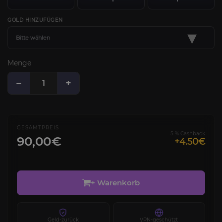
GOLD HINZUFÜGEN
▾
Bitte wählen
Menge
−
+
GESAMTPREIS
5 % Cashback
90,00€
+4.50€
+ Warenkorb
Geld-zurück
VPN-geschützt