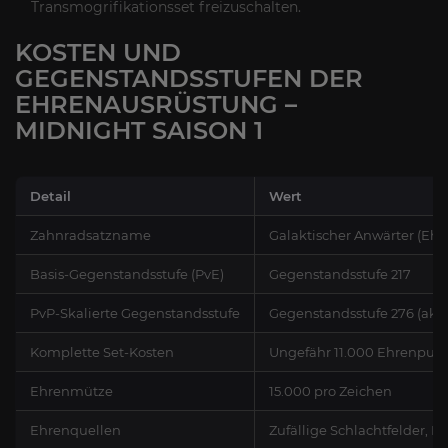
Transmogrifikationsset freizuschalten.
KOSTEN UND
GEGENSTANDSSTUFEN DER
EHRENAUSRÜSTUNG –
MIDNIGHT SAISON 1
Detail
Wert
Zahnradsatzname
Galaktischer Anwärter (Ehr
Basis-Gegenstandsstufe (PvE)
Gegenstandsstufe 217
PvP-Skalierte Gegenstandsstufe
Gegenstandsstufe 276 (akti
Komplette Set-Kosten
Ungefähr 11.000 Ehrenpunkt
Ehrenmütze
15.000 pro Zeichen
Ehrenquellen
Zufällige Schlachtfelder, E