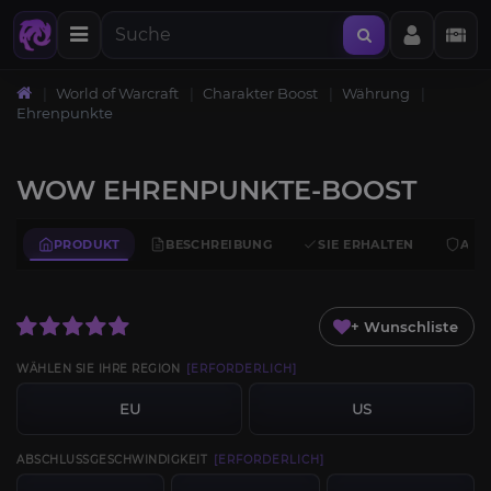
World of Warcraft
Charakter Boost
Währung
Ehrenpunkte
WOW EHRENPUNKTE-BOOST
PRODUKT
BESCHREIBUNG
SIE ERHALTEN
ANF
+ Wunschliste
WÄHLEN SIE IHRE REGION
[ERFORDERLICH]
EU
US
ABSCHLUSSGESCHWINDIGKEIT
[ERFORDERLICH]