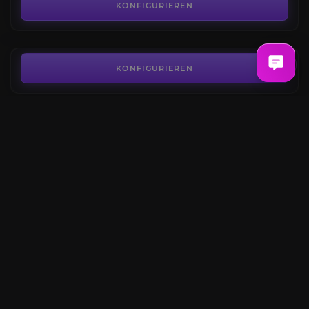
4.2
KONFIGURIEREN
AB
5,50€
Ehrestufe
4.3
KONFIGURIEREN
AB
10,80€
Ehrenabzeichen
4.1
KONFIGURIEREN
AB
0,94€
PvP-Ausrüstung
4.7
KONFIGURIEREN
AB
25,20€
KONFIGURIEREN