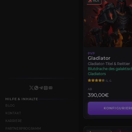
PVP
Gladiator
Gladiator-Titel & Reittier
Blutdrache des galaktis
Gladiators
4.4
AB
390,00€
HILFE & INHALTE
BLOG
KONFIGURIER
KONTAKT
KARRIERE
PARTNERPROGRAMM