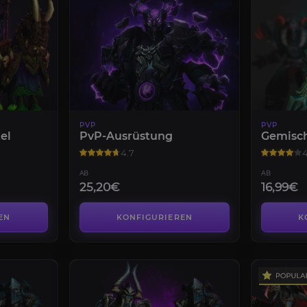
PVP
PVP
el
PvP-Ausrüstung
Gemisch
4.7
4
AB
AB
25,20€
16,99€
EN
KONFIGURIEREN
K