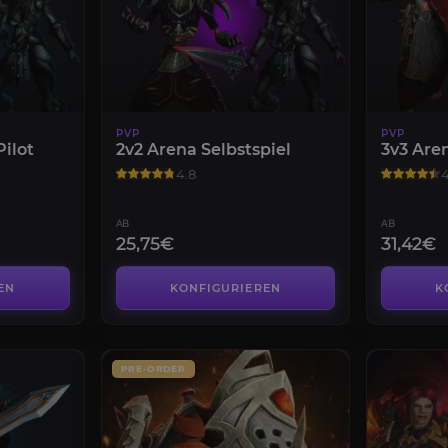
PVP
PVP
Pilot
2v2 Arena Selbstspiel
3v3 Aren
4.8
4
AB
AB
25,75€
31,42€
EN
KONFIGURIEREN
K
PRE-ORDER