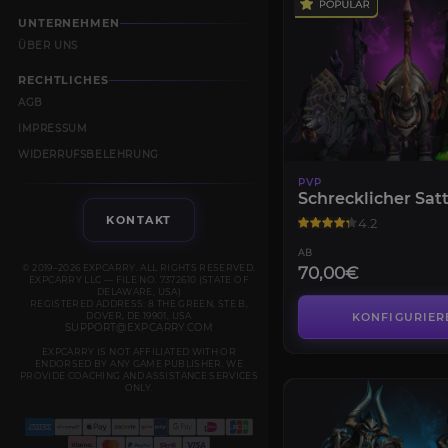
UNTERNEHMEN
ÜBER UNS
RECHTLICHES
AGB
IMPRESSUM
WIDERRUFSBELEHRUNG
PVP
Schrecklicher Satt
KONTAKT
4.2
AB
© 2019–2026 EXPCARRY. ALL RIGHTS RESERVED.
70,00€
EXPCARRY LLC — FILE NO. 7372610 (STATE OF
DELAWARE, USA)
REGISTERED ADDRESS: 8 THE GREEN, STE B,
DOVER, DE 19901, USA
KONFIGURIER
SUPPORT@EXPCARRY.COM
EXPCARRY IS NOT AFFILIATED WITH OR
ENDORSED BY ANY GAME PUBLISHER. WE
PROVIDE COACHING AND ASSISTANCE SERVICES
ONLY.