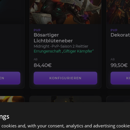
PVP
PVP
Bösartiger
Dekorat
Lichtblüteneber
Midnight -PvP-Saison 2 Reittier
Errungenschaft „Giftiger Kämpfer“
AB
AB
84,40€
99,50€
EN
KONFIGURIEREN
K
ings
cookies and, with your consent, analytics and advertising cookie