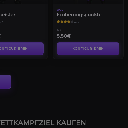
PVP
eister
Eroberungspunkte
.5
4.2
AB
€
5,50€
ONFIGURIEREN
KONFIGURIEREN
WETTKAMPFZIEL KAUFEN