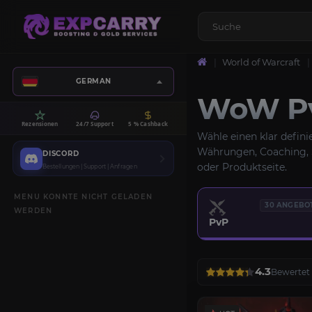
World of Warcraft
GERMAN
WoW Pv
Rezensionen
24/7 Support
5 % Cashback
Wähle einen klar defini
Währungen, Coaching, S
DISCORD
oder Produktseite.
Bestellungen | Support | Anfragen
MENU KONNTE NICHT GELADEN
30 ANGEBO
WERDEN
PvP
4.3
Bewertet 