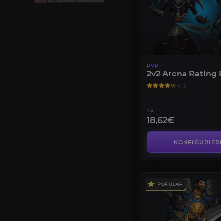
PVP
2v2 Arena Rating 
4.3
AB
18,62€
KONFIGURIER