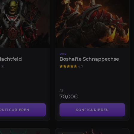
PVP
lachtfeld
Boshafte Schnappechse
.3
4.7
AB
70,00€
ONFIGURIEREN
KONFIGURIEREN