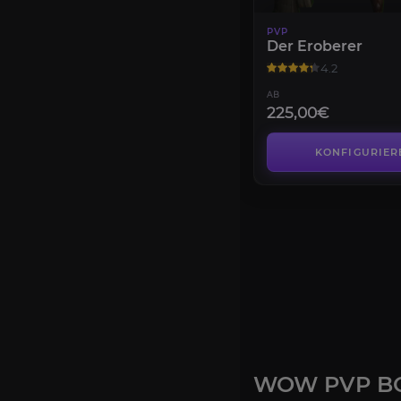
PVP
Der Eroberer
4.2
AB
225,00€
KONFIGURIER
WOW PVP BO