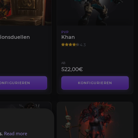
PVP
ionsduellen
Khan
4.3
AB
522,00€
ONFIGURIEREN
KONFIGURIEREN
s.
Read more