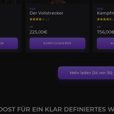
PVP
PVP
Der Vollstrecker
Kampfm
4.1
4
AB
AB
225,00€
756,00
EN
KONFIGURIEREN
K
Mehr laden (
24
von 30)
OST FÜR EIN KLAR DEFINIERTES 