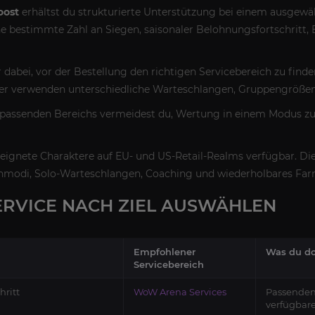
ost
erhältst du strukturierte Unterstützung bei einem ausgewähl
ne bestimmte Zahl an Siegen, saisonaler Belohnungsfortschritt,
ir dabei, vor der Bestellung den richtigen Servicebereich zu find
der verwenden unterschiedliche Warteschlangen, Gruppengröß
passenden Bereichs vermeidest du, Wertung in einem Modus zu
geeignete Charaktere auf EU- und US-Retail-Realms verfügbar. Di
enmodi, Solo-Warteschlangen, Coaching und wiederholbares Far
RVICE NACH ZIEL AUSWÄHLEN
Empfohlener
Was du do
Servicebereich
hritt
WoW Arena Services
Passenden
verfügbar