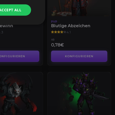
ACCEPT ALL
PVP
Gewinn
Blutige Abzeichen
.3
4.1
AB
0,78€
ONFIGURIEREN
KONFIGURIEREN