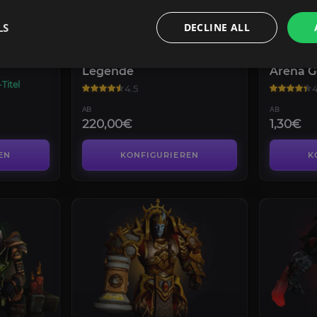
LS
DECLINE ALL
PVP
PVP
Legende
Arena 
Titel
4.5
4
AB
AB
220,00€
1,30€
EN
KONFIGURIEREN
K