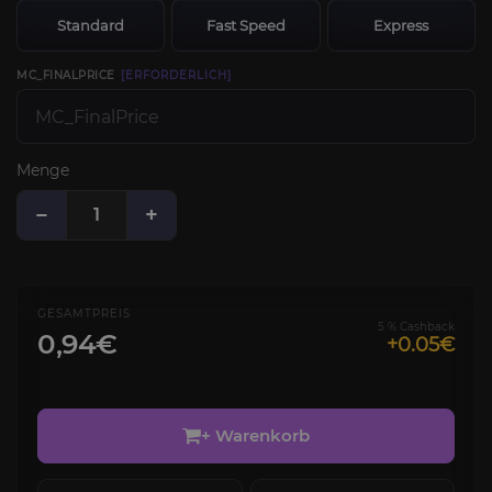
Standard
Fast Speed
Express
MC_FINALPRICE
[ERFORDERLICH]
Menge
−
+
GESAMTPREIS
5 % Cashback
0,94€
+0.05€
+ Warenkorb