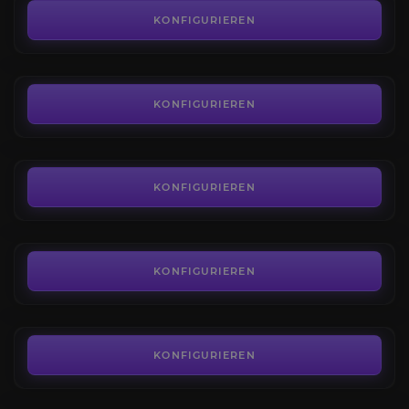
4.3
KONFIGURIEREN
AB
125,00€
PvP-Ausrüstung
4.7
KONFIGURIEREN
AB
25,20€
Ehrenpunkte
4.7
KONFIGURIEREN
AB
1,86€
Gemischtes Einzel
4.0
KONFIGURIEREN
AB
16,99€
Meister des Kampfes
3.9
KONFIGURIEREN
AB
75,00€