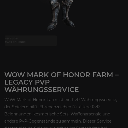
WOW MARK OF HONOR FARM –
LEGACY PVP
WÄHRUNGSSERVICE
WoW Mark of Honor Farm ist ein PvP-Währungsservice,
der Spielern hilft, Ehrenabzeichen für ältere PvP-
Belohnungen, kosmetische Sets, Waffenarsenale und
andere PvP-Gegenstände zu sammeln. Dieser Service