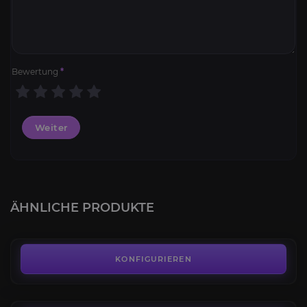
Bewertung
*
Weiter
Ehrestufe
4.3
ÄHNLICHE PRODUKTE
AB
10,80€
Der Blutrünstige
4.3
KONFIGURIEREN
AB
73,00€
PvP Ruf