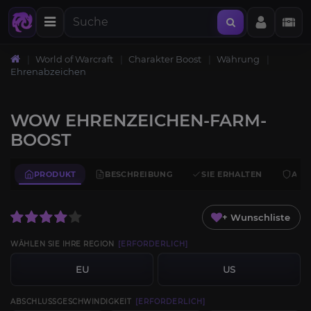
World of Warcraft
Charakter Boost
Währung
Ehrenabzeichen
WOW EHRENZEICHEN-FARM-
BOOST
PRODUKT
BESCHREIBUNG
SIE ERHALTEN
ANF
+ Wunschliste
WÄHLEN SIE IHRE REGION
[ERFORDERLICH]
EU
US
ABSCHLUSSGESCHWINDIGKEIT
[ERFORDERLICH]