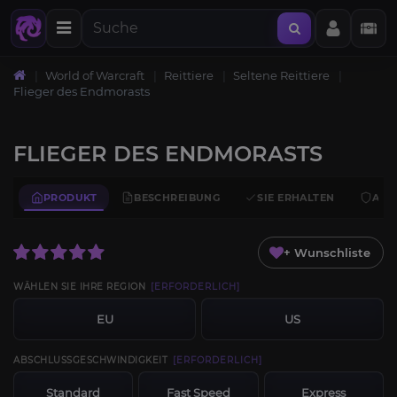
World of Warcraft
Reittiere
Seltene Reittiere
Flieger des Endmorasts
FLIEGER DES ENDMORASTS
PRODUKT
BESCHREIBUNG
SIE ERHALTEN
ANF
+ Wunschliste
WÄHLEN SIE IHRE REGION
[ERFORDERLICH]
EU
US
ABSCHLUSSGESCHWINDIGKEIT
[ERFORDERLICH]
Standard
Fast Speed
Express