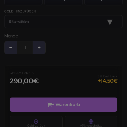
GOLD HINZUFÜGEN
▾
Bitte wählen
Menge
−
+
GESAMTPREIS
5 % Cashback
290,00€
+14.50€
+ Warenkorb
Geld-zurück
VPN-geschützt