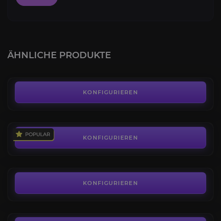
Drache der Vier Winde
4.1
ÄHNLICHE PRODUKTE
AB
150,00€
Gefallenes Streitross
4.5
KONFIGURIEREN
AB
89,00€
Dämmerlichtklingenschwinge
4.2
KONFIGURIEREN
AB
34,00€
Tiefensternaurelid
3.6
KONFIGURIEREN
AB
99,00€