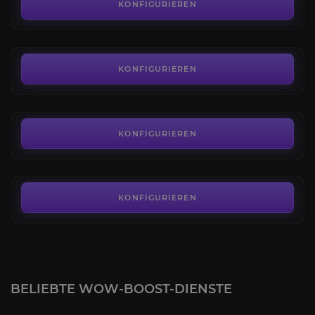
4.1
KONFIGURIEREN
AB
150,00€
Flieger des Endmorasts
4.8
KONFIGURIEREN
AB
290,00€
Dämmerlichtklingenschwinge
4.2
KONFIGURIEREN
AB
34,00€
KONFIGURIEREN
BELIEBTE WOW-BOOST-DIENSTE