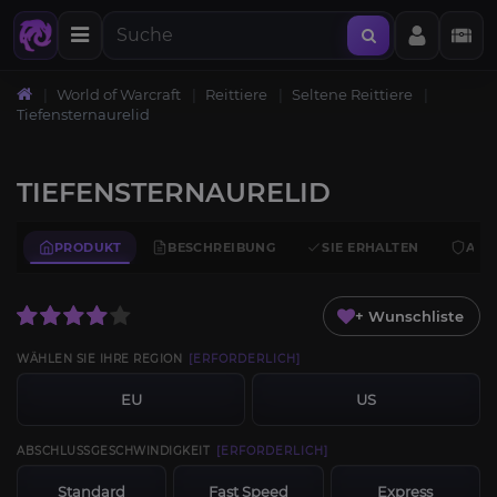
World of Warcraft
Reittiere
Seltene Reittiere
Tiefensternaurelid
TIEFENSTERNAURELID
PRODUKT
BESCHREIBUNG
SIE ERHALTEN
ANF
+ Wunschliste
WÄHLEN SIE IHRE REGION
[ERFORDERLICH]
EU
US
ABSCHLUSSGESCHWINDIGKEIT
[ERFORDERLICH]
Standard
Fast Speed
Express