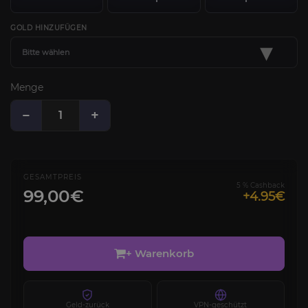
GOLD HINZUFÜGEN
▾
Bitte wählen
Menge
−
+
GESAMTPREIS
5 % Cashback
99,00€
+4.95€
+ Warenkorb
Geld-zurück
VPN-geschützt