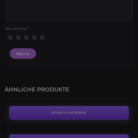
Bewertung
*
Weiter
Grüner Protodrache
4.3
ÄHNLICHE PRODUKTE
AB
80,00€
Fossiler Raptor
4.1
KONFIGURIEREN
AB
35,00€
Tiefenbewohner