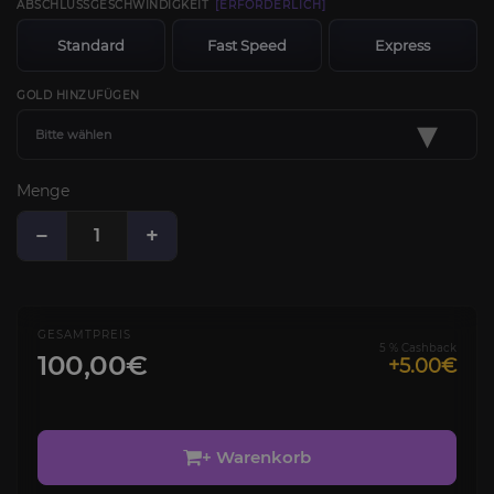
ABSCHLUSSGESCHWINDIGKEIT
[ERFORDERLICH]
Standard
Fast Speed
Express
GOLD HINZUFÜGEN
▾
Bitte wählen
Menge
−
+
GESAMTPREIS
5 % Cashback
100,00€
+5.00€
+ Warenkorb