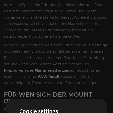
normalen Spielverlauf droppt. Wer dieses Mount auf der
Liste hat, plant meist gezielt seine Sammlung, nutzt
vorhandene Charakterstärke für Legacy-Content und spart
sich wiederholte Fehlversuche ohne klaren Fortschritt.
Gerade bei Mounts aus Erfolgsbelohnungen ist ein
strukturierter Run oft der effizienteste Weg.
Für viele Spieler ist der Reiz genau dieser Mix aus Nostalgie
und Seltenheit: Ein ikonisches Reittier aus einem älteren
Raid, das auch heute noch seinen Platz in der Sammlung
hat und klar zu den
Seltene Reittiere
gehört. Der
Hippogryph des Flammenschutzes
eignet sich daher
bestens als Ziel für
WoW Retail
-Spieler, die Wert auf
Vollständigkeit, Prestige und klare Fortschritte legen.
FÜR WEN SICH DER MOUNT
BESONDERS LOHNT
Dieses Reittier ist ideal für Spieler, die gezielt alte Inhalte
Cookie settings