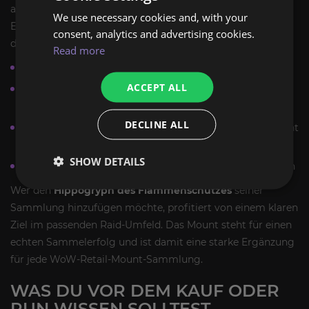
abhaken und ihre Mount-Sammlung mit einem sichtbaren
We use necessary cookies and, with your
Erfolgsobjekt erweitern möchten. Besonders sinnvoll ist
consent, analytics and advertising cookies.
der Farmweg für:
Read more
Sammler, die alte Raid-Erfolge nachholen möchten
ACCEPT ALL
Retail-Spieler mit Fokus auf
Mount Farm
und
Completion
DECLINE ALL
Charaktere, die Legacy-Raid-Content schnell und effizient
abschließen können
SHOW DETAILS
Spieler, die seltene
Reittiere
mit hohem Prestige suchen
Wer den
Hippogryph des Flammenschutzes
seiner
Sammlung hinzufügen möchte, profitiert von einem klaren
Ziel im passenden Raid-Umfeld. Das Mount steht für einen
echten Sammelerfolg und ist damit eine starke Ergänzung
für jede WoW-Retail-Mount-Sammlung.
WAS DU VOR DEM KAUF ODER
RUN WISSEN SOLLTEST