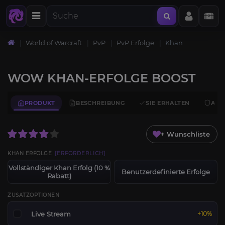
World of Warcraft
PvP
PvP Erfolge
Khan
WOW KHAN-ERFOLGE BOOST
PRODUKT
BESCHREIBUNG
SIE ERHALTEN
ANF
+ Wunschliste
KHAN ERFOLGE
[ERFORDERLICH]
Vollständiger Khan Erfolg (10 %
Benutzerdefinierte Erfolge
Rabatt)
ZUSATZOPTIONEN
Live Stream
+10%