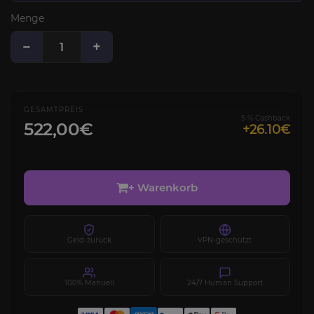
Menge
−
+
GESAMTPREIS
5 % Cashback
522,00€
+26.10€
+ Warenkorb
Geld-zurück
VPN-geschützt
100% Manuell
24/7 Human Support