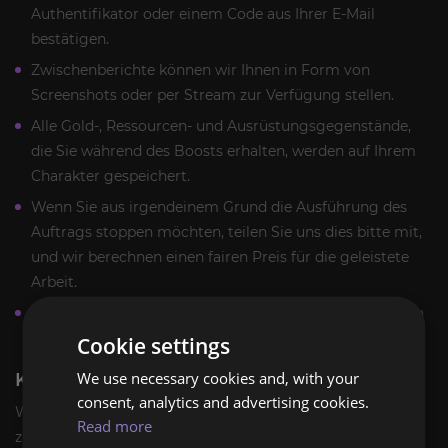
Authentifikator oder einem Code aus Ihrer E-Mail
bestätigen.
Zwischenberichte können wir Ihnen in Form von
Screenshots oder per Stream zur Verfügung stellen.
Alle Gold-, Ressourcen- und Ausrüstungsgegenstände,
die Sie während des Boosts erhalten, werden auf Ihrem
Charakter gespeichert.
Wenn Sie aus irgendeinem Grund die Ausführung des
Auftrags stoppen möchten, teilen Sie uns dies bitte mit,
und wir berechnen einen fairen Preis für die geleistete
Arbeit.
Genauere Informationen und Antworten auf Ihre Fragen
erhalten Sie vom Manager im Chat.
Cookie settings
We use necessary cookies and, with your
KHAN-ERFOLGS-BOOST-BELOHNUNGEN
consent, analytics and advertising cookies.
Wenn Sie den Khan-Erfolgsträger kaufen, können Sie
Read more
zusätzlich zum
Khan-
Titel auch Folgendes erhalten: