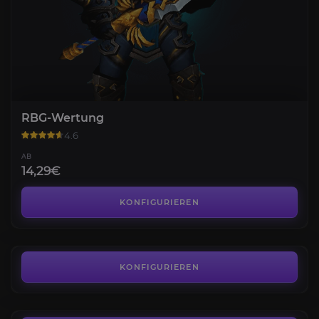
RBG-Wertung
4.6
AB
14,29€
Ehrestufe
4.3
KONFIGURIEREN
AB
10,80€
Kampfmeister
4.5
KONFIGURIEREN
AB
756,00€
Der Vollstrecker