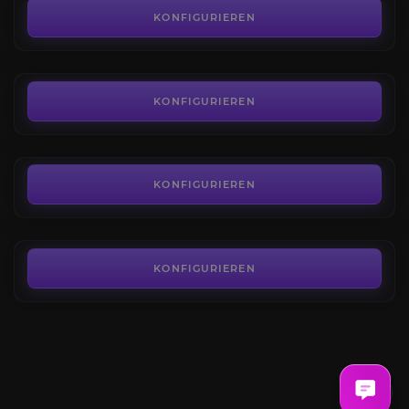
4.1
KONFIGURIEREN
AB
225,00€
Der Eroberer
4.2
KONFIGURIEREN
AB
225,00€
Der Blutrünstige
4.3
KONFIGURIEREN
AB
73,00€
KONFIGURIEREN