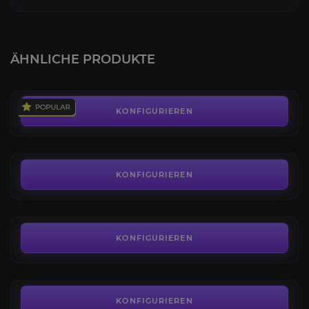
3v3 Arena Rating Pilot
4.4
ÄHNLICHE PRODUKTE
AB
31,42€
Khan
4.3
KONFIGURIEREN
AB
522,00€
Ehrenabzeichen
4.1
KONFIGURIEREN
AB
0,94€
PvP Ruf
4.3
KONFIGURIEREN
AB
125,00€
3v3 Arena Rating Selbstspiel
4.5
KONFIGURIEREN