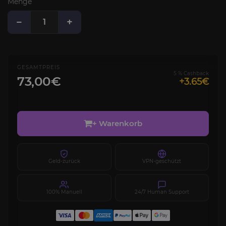
Menge
−
+
GESAMTPREIS
5 % Cashback
73,00€
+3.65€
+ Warenkorb
Geld-zurück
VPN-geschützt
100% Manuell
24/7 Human Support