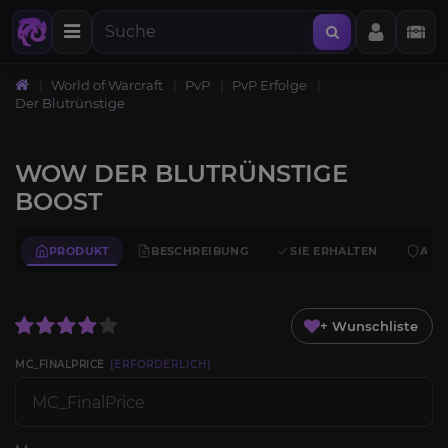
World of Warcraft
PvP
PvP Erfolge
Der Blutrünstige
WOW DER BLUTRÜNSTIGE
BOOST
PRODUKT
BESCHREIBUNG
SIE ERHALTEN
ANF
+ Wunschliste
MC_FINALPRICE
[ERFORDERLICH]