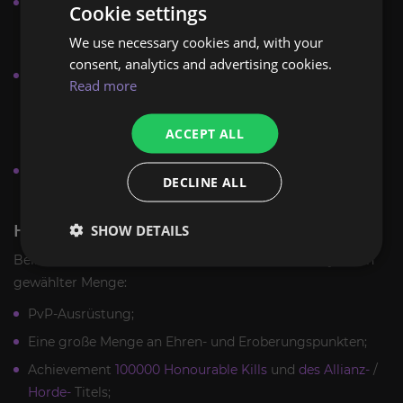
Alle Gold-, Ressourcen- und Ausrüstungsgegenstände,
Cookie settings
die Sie während des Boosts erhalten, werden auf Ihrem
We use necessary cookies and, with your
Charakter gespeichert.
consent, analytics and advertising cookies.
Wenn Sie aus irgendeinem Grund die Ausführung des
Read more
Auftrags stoppen möchten, teilen Sie uns dies bitte mit,
und wir berechnen einen fairen Preis für die geleistete
ACCEPT ALL
Arbeit.
Genauere Informationen und Antworten auf Ihre Fragen
DECLINE ALL
erhalten Sie vom Manager im Chat.
SHOW DETAILS
HONORABLE KILLS FARM-BELOHNUNGEN
Beim Kauf von Honorable Kills Boost erhalten Sie je nach
gewählter Menge:
PvP-Ausrüstung;
Eine große Menge an Ehren- und Eroberungspunkten;
Achievement
100000 Honourable Kills
und
des Allianz-
/
Horde-
Titels;