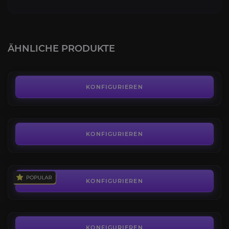
Eisenbewehrte Frostklaue
4.1
ÄHNLICHE PRODUKTE
AB
100,00€
Llothienstreuner
4.9
KONFIGURIEREN
AB
120,00€
Legion Klassenreittier
4.0
KONFIGURIEREN
AB
25,00€
Befreiter Slyvern
4.4
KONFIGURIEREN
AB
199,00€
KONFIGURIEREN