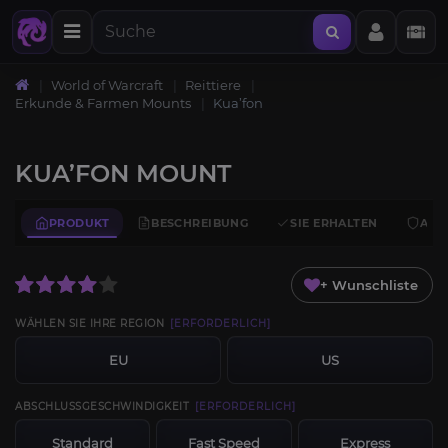
World of Warcraft
Reittiere
Erkunde & Farmen Mounts
Kua’fon
KUA’FON MOUNT
PRODUKT
BESCHREIBUNG
SIE ERHALTEN
ANF
+ Wunschliste
WÄHLEN SIE IHRE REGION
[ERFORDERLICH]
EU
US
ABSCHLUSSGESCHWINDIGKEIT
[ERFORDERLICH]
Standard
Fast Speed
Express