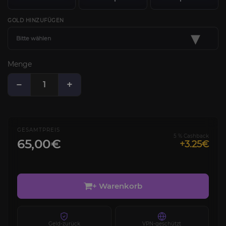
GOLD HINZUFÜGEN
▾
Bitte wählen
Menge
−
+
GESAMTPREIS
5 % Cashback
65,00€
+3.25€
+ Warenkorb
Geld-zurück
VPN-geschützt