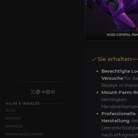
Sie erhalten
Berechtigte Lo
Versuche
für da
Rezept in Vision
Mount-Farm-R
benötigten
HILFE & INHALTE
Handwerksmater
BLOG
Professionelle
KONTAKT
Herstellung
de
KARRIERE
Leerenkristallp
nach erfolgrei
PARTNERPROGRAMM