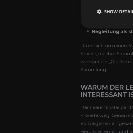
Inhalt.
SHOW DETAI
Farm der benöti
Herstellung dur
Begleitung als s
Da es sich um einen Mo
Spieler, die ihre Samm
weniger ein „Glückstref
Sammlung.
WARUM DER LE
INTERESSANT I
Der Leerenkristallpant
Erwerbsweg. Genau solc
Vorbeigehen eingesamme
Berufssystemen und S