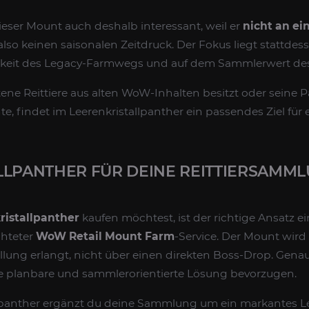
dieser Mount auch deshalb interessant, weil er
nicht an ei
 also keinen saisonalen Zeitdruck. Der Fokus liegt stattdes
rkeit des Legacy-Farmwegs und auf dem Sammlerwert des
ltene Reittiere aus alten WoW-Inhalten besitzt oder sein
, findet im Leerenkristallpanther ein passendes Ziel für e
LLPANTHER FÜR DEINE REITTIERSAMM
ristallpanther
kaufen möchtest, ist der richtige Ansatz ei
chteter
WoW Retail Mount Farm
-Service. Der Mount wird
llung erlangt, nicht über einen direkten Boss-Drop. Gena
eine planbare und sammlerorientierte Lösung bevorzugen.
llpanther ergänzt du deine Sammlung um ein markantes 