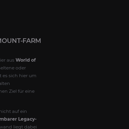
 MOUNT-FARM
tier aus
World of
eltene oder
 es sich hier um
alten
en Ziel für eine
nicht auf ein
rmbarer Legacy-
fwand liegt dabei