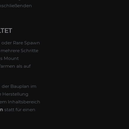
anschließenden
LTET
s oder Rare Spawn
r mehrere Schritte
as Mount
 farmen als auf
n der Bauplan im
e Herstellung
sem Inhaltsbereich
en
statt für einen