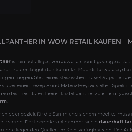
LLPANTHER IN WOW RETAIL KAUFEN –
nther
ist ein auffälliges, von Juwelierskunst geprägtes Reit
hört zu den begehrten Sammler-Mounts für Spieler, die s
ungen mögen. Statt eines klassischen Boss-Drops handelt
das über einen Rezept- und Materialweg aus alten Spielinh
enau das macht den Leerenkristallpanther zu einem typisch
arm
.
ielen oder gezielt für die Sammlung sichern möchte, muss 
nt warten. Der Leerenkristallpanther ist ein
dauerhaft fa
grunde liegenden Quellen im Spiel verfügbar sind. Der Au