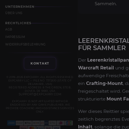
Sammeln.
UNTERNEHMEN
ÜBER UNS
RECHTLICHES
AGB
IMPRESSUM
LEERENKRISTA
WIDERRUFSBELEHRUNG
FÜR SAMMLER
Der
Leerenkristallpa
KONTAKT
Warcraft Retail
und ge
aufwendige Freischalt
© 2019–2026 EXPCARRY. ALL RIGHTS RESERVED.
EXPCARRY LLC — FILE NO. 7372610 (STATE OF
ein
Crafting-Mount
, 
DELAWARE, USA)
REGISTERED ADDRESS: 8 THE GREEN, STE B,
freigeschaltet wird. G
DOVER, DE 19901, USA
SUPPORT@EXPCARRY.COM
strukturierte
Mount F
EXPCARRY IS NOT AFFILIATED WITH OR
ENDORSED BY ANY GAME PUBLISHER. WE
PROVIDE COACHING AND ASSISTANCE SERVICES
Wer dieses Reittier sp
ONLY.
zeitlich begrenztes Eve
Inhalt
, solange die zu