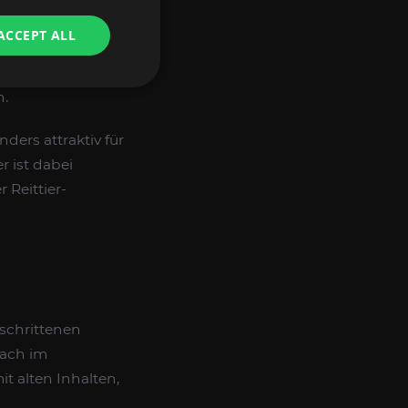
ACCEPT ALL
füllt sind.
n.
ers attraktiv für
r ist dabei
 Reittier-
R
eschrittenen
fach im
t alten Inhalten,