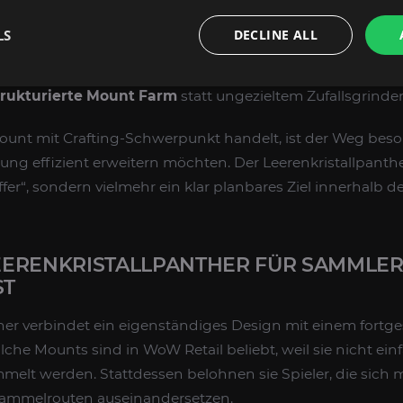
LS
DECLINE ALL
gten Materialien
aus den passenden Quellen.
ch einen Juwelenschmied
, sobald alle Voraussetzungen er
trukturierte Mount Farm
statt ungezieltem Zufallsgrinde
unt mit Crafting-Schwerpunkt handelt, ist der Weg besond
lung effizient erweitern möchten. Der Leerenkristallpanthe
fer“, sondern vielmehr ein klar planbares Ziel innerhalb der
ERENKRISTALLPANTHER FÜR SAMMLE
ST
her verbindet ein eigenständiges Design mit einem fortg
he Mounts sind in WoW Retail beliebt, weil sie nicht ein
lt werden. Stattdessen belohnen sie Spieler, die sich mi
ammelrouten auseinandersetzen.