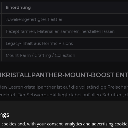
Einordnung
Juweliersgefertigtes Reittier
Rezept farmen, Materialien sammeln, herstellen lassen
Legacy-Inhalt aus Horrific Visions
Mount Farm / Crafting / Collection
NKRISTALLPANTHER-MOUNT-BOOST ENT
en Leerenkristallpanther ist auf die vollständige Freischa
chtet. Der Schwerpunkt liegt dabei auf allen Schritten, di
. Dazu gehört typischerweise das Farmen der erforderlich
die Vorbereitung für die finale Fertigung.
ings
es Rezepts
für den Leerenkristallpanther über den vorge
cookies and, with your consent, analytics and advertising cookie