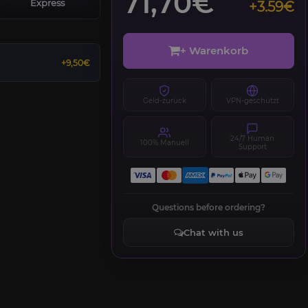
71,70€
Express
+3.59€
+ Warenkorb
+9,50€
Geld-zurück
VPN-geschützt
24/7 Human
100% Manuell
Support
Questions before ordering?
Chat with us