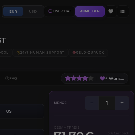
EUR
USD
LIVE-CHAT
ANMELDEN
ST
OCOL
24/7 HUMAN SUPPORT
GELD-ZURÜCK
+ Wunschliste
FAQ
−
+
MENGE
US
GESAMTPREIS
5 % Cashback