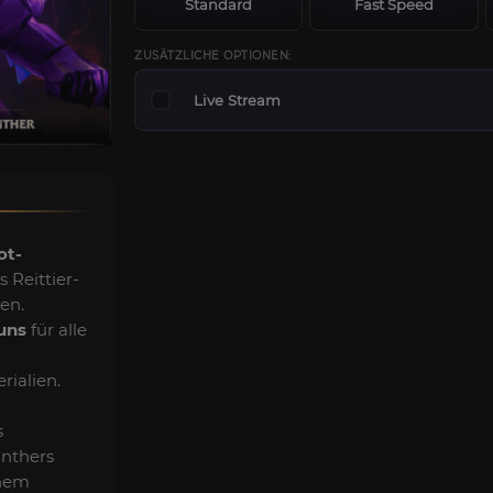
Standard
Fast Speed
ZUSÄTZLICHE OPTIONEN:
Live Stream
ot-
s Reittier-
en.
uns
für alle
ialien.
s
anthers
chem