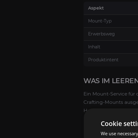
Aspekt
Mount-Typ
Erwerbsweg
Inhalt
Produktintent
WAS IM LEERE
Ein Mount-Service für d
Crafting-Mounts ausgeri
Herstellung nötig sind
Horrific Visions sowie 
Cookie sett
Freischaltung d
We use necessary 