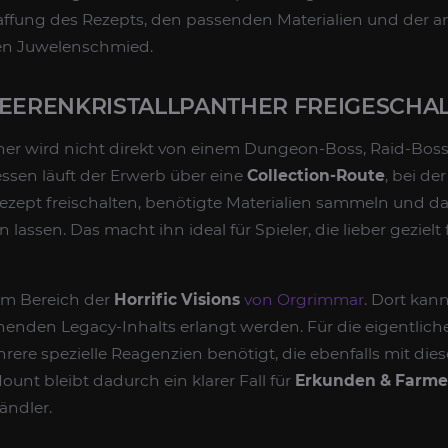
haffung des Rezepts, den passenden Materialien und der 
nen Juwelenschmied.
LEERENKRISTALLPANTHER FREIGESCHA
ther wird nicht direkt von einem Dungeon-Boss, Raid-Bos
dessen läuft der Erwerb über eine
Collection-Route
, bei de
pt freischalten, benötigte Materialien sammeln und d
 lassen. Das macht ihn ideal für Spieler, die lieber gezielt
 im Bereich der
Horrific Visions
von Orgrimmar
. Dort kan
nden Legacy-Inhalts erlangt werden. Für die eigentlich
re spezielle Reagenzien benötigt, die ebenfalls mit die
unt bleibt dadurch ein klarer Fall für
Erkunden & Farm
ändler.