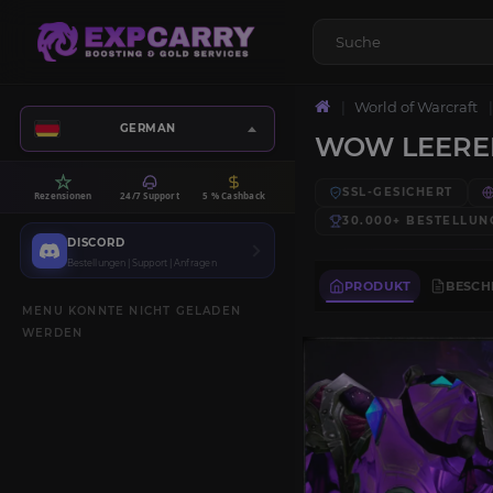
World of Warcraft
GERMAN
WOW LEEREN
SSL-GESICHERT
Rezensionen
24/7 Support
5 % Cashback
30.000+
BESTELLUN
DISCORD
Bestellungen | Support | Anfragen
PRODUKT
BESCH
MENU KONNTE NICHT GELADEN
WERDEN