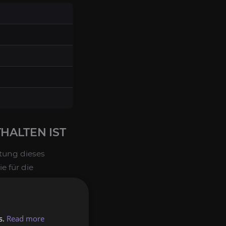
HALTEN IST
ltung dieses
e für die
en Quellen in
sehenen Legacy-
s.
Read more