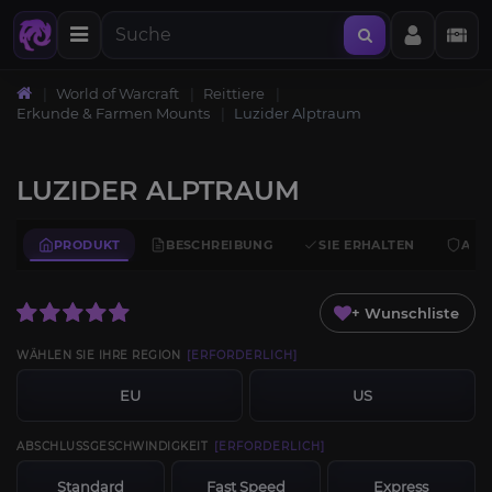
World of Warcraft
Reittiere
Erkunde & Farmen Mounts
Luzider Alptraum
LUZIDER ALPTRAUM
PRODUKT
BESCHREIBUNG
SIE ERHALTEN
ANF
+ Wunschliste
WÄHLEN SIE IHRE REGION
[ERFORDERLICH]
EU
US
ABSCHLUSSGESCHWINDIGKEIT
[ERFORDERLICH]
Standard
Fast Speed
Express