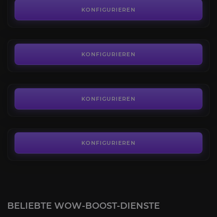
4.2
KONFIGURIEREN
AB
30,00€
Wandernde Ardenhirschkuh
4.0
KONFIGURIEREN
AB
18,00€
Schlundgebundenes Streitross
4.5
KONFIGURIEREN
AB
94,00€
KONFIGURIEREN
BELIEBTE WOW-BOOST-DIENSTE