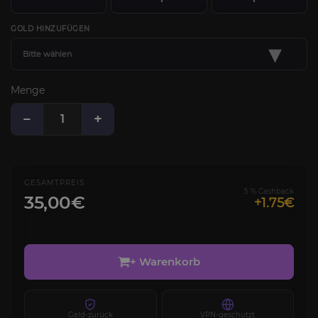
GOLD HINZUFÜGEN
▾
Bitte wählen
Menge
−
+
GESAMTPREIS
5 % Cashback
35,00€
+1.75€
+ Warenkorb
Geld-zurück
VPN-geschützt