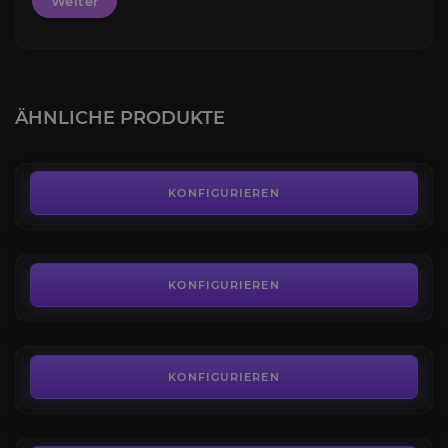
Weiter
Goldener Lotus
5.0
ÄHNLICHE PRODUKTE
AB
7,50€
Sonnenhäscheransturm
4.7
KONFIGURIEREN
AB
9,00€
Herrschaftsoffensive
4.7
KONFIGURIEREN
AB
11,00€
Offensive der Kirin Tor
4.2
KONFIGURIEREN
AB
9,00€