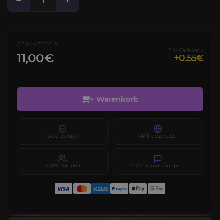
−
+
GESAMTPREIS
5 % Cashback
11,00€
+0.55€
+ Warenkorb
Geld-zurück
VPN-geschützt
100% Manuell
24/7 Human Support