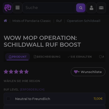
Mists of Pandaria Classic
Ruf
Operation Schildwall
WOW MOP OPERATION:
SCHILDWALL RUF BOOST
PRODUKT
BESCHREIBUNG
SIE ERHALTEN
ANF
+ Wunschliste
WÄHLEN SIE IHRE REGION
RUF LEVEL
[ERFORDERLICH]
Neutral to Freundlich
11,00€