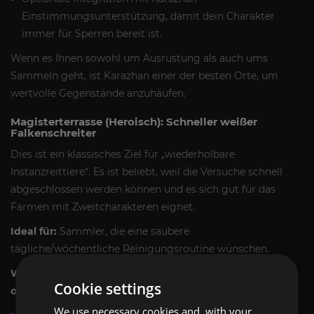
Einstimmungsunterstützung, damit dein Charakter
immer für Sperren bereit ist.
Wenn es Ihnen sowohl um Ausrüstung als auch ums
Sammeln geht, ist Karazhan einer der besten Orte, um
wertvolle Gegenstände anzuhäufen.
Magisterterrasse (Heroisch): Schneller weißer
Falkenschreiter
Dies ist ein klassisches Ziel für „wiederholbare
Instanzreittiere“. Es ist beliebt, weil die Versuche schnell
abgeschlossen werden können und es sich gut für das
Farmen mit Zweitcharakteren eignet.
Ideal für:
Sammler, die eine saubere
tägliche/wöchentliche Reinigungsroutine wünschen.
Wie wir den landwirtschaftlichen Betrieb
Cookie settings
optimieren:
We use necessary cookies and, with your