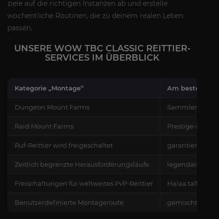
ziele auf die richtigen Instanzen ab und erstelle
wöchentliche Routinen, die zu deinem realen Leben
passen.
UNSERE WOW TBC CLASSIC REITTIER-
SERVICES IM ÜBERBLICK
Kategorie „Montage“
Am besten geei
Dungeon Mount Farms
Sammler mit be
Raid Mount Farms
Prestige-Reittie
Ruf-Reittier wird freigeschaltet
garantierten M
Zeitlich begrenzte Herausforderungsläufe
legendäre einm
Freischaltungen für weltweites PvP-Reittier
Halaa talbuks
Benutzerdefinierte Montageroute
gemischte Tore