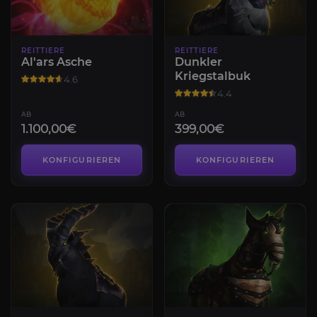
REITTIERE
REITTIERE
Al'ars Asche
Dunkler
Kriegstalbuk
4.6
4.4
AB
AB
1.100,00€
399,00€
KONFIGURIEREN
KONFIGURIEREN