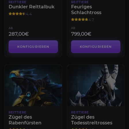
REITTIERE
REITTIERE
Dunkler Reittalbuk
Feuriges
Schlachtross
4.4
4.7
AB
AB
287,00€
799,00€
KONFIGURIEREN
KONFIGURIEREN
REITTIERE
REITTIERE
Zügel des
Zügel des
Rabenfürsten
Todesstreitrosses