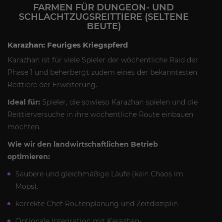
FARMEN FÜR DUNGEON- UND
SCHLACHTZUGSREITTIERE (SELTENE
BEUTE)
Karazhan: Feuriges Kriegspferd
Karazhan ist für viele Spieler der wöchentliche Raid der
Phase 1 und beherbergt zudem eines der bekanntesten
Reittiere der Erweiterung.
Ideal für:
Spieler, die sowieso Karazhan spielen und die
Reittierversuche in ihre wöchentliche Route einbauen
möchten.
Wie wir den landwirtschaftlichen Betrieb
optimieren:
Saubere und gleichmäßige Läufe (kein Chaos im
Mops).
korrekte Chef-Routenplanung und Zeitdisziplin
Optionale Integration mit Karazhan-