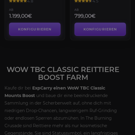
4.8
4.5
AB
AB
1.199,00€
799,00€
KONFIGURIEREN
KONFIGURIEREN
WOW TBC CLASSIC REITTIERE
BOOST FARM
Kaufe dir bei
ExpCarry
einen WoW TBC Classic
Mounts Boost
und baue dir eine beeindruckende
Sammlung in der Scherbenwelt auf, ohne dich mit
niedrigen Drop-Chancen, langwierigem Ruf-Grinding
oder endlosen Sperren abzumühen. In The Burning
Crusade sind Reittiere mehr als nur kosmetische
Gegenstände. Sie sind Statussymbol, ein langfristiges