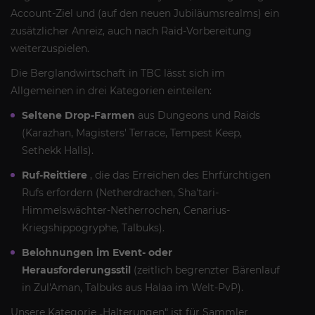
Account-Ziel und (auf den neuen Jubiläumsrealms) ein
zusätzlicher Anreiz, auch nach Raid-Vorbereitung
weiterzuspielen.
Die Berglandwirtschaft in TBC lässt sich im
Allgemeinen in drei Kategorien einteilen:
Seltene Drop-Farmen
aus Dungeons und Raids
(Karazhan, Magisters' Terrace, Tempest Keep,
Sethekk Halls).
Ruf-Reittiere
, die das Erreichen des Ehrfürchtigen
Rufs erfordern (Netherdrachen, Sha'tari-
Himmelswächter-Netherrochen, Cenarius-
Kriegshippogryphe, Talbuks).
Belohnungen im Event- oder
Herausforderungsstil
(zeitlich begrenzter Bärenlauf
in Zul'Aman, Talbuks aus Halaa im Welt-PvP).
Unsere Kategorie „Halterungen“ ist für Sammler