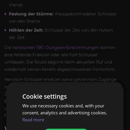
Viertel.
Festung der Stürme:
Warpgeschmiedeter Schlüssel
von den Sha'tar.
Höhlen der Zeit:
Schlüssel der Zeit von den Hütern
der Zeit.
Die
heroischen TBC Dungeon-Einstimmungen
können
eine fehlende Fraktion oder alle fünf Schlüssel
umfassen. Die Route beginnt beim aktuellen Ruf und
wiederholt keinen bereits abgeschlossenen Fortschritt.
Heroisch-Schlüssel ersetzen keine getrennten Zugänge
zum normalen Modus. Die Arkatraz und die
Zerschmetterten Hallen besitzen eigene
Cookie settings
Eingangsschlüssel. Die Dungeons der Höhlen der Zeit
We use necessary cookies and, with your
werden über eine aufeinanderfolgende Questreihe
consent, analytics and advertising cookies.
freigeschaltet.
Read more
WÄHLE DEN DUNGEON NACH