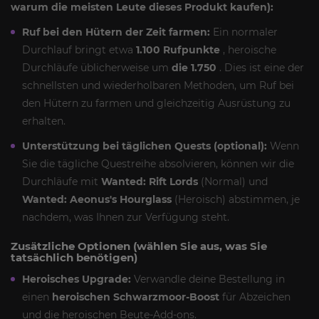
warum die meisten Leute dieses Produkt kaufen):
Ruf bei den Hütern der Zeit farmen:
Ein normaler
Durchlauf bringt etwa
1.100 Rufpunkte
, heroische
Durchläufe üblicherweise um
die 1.750
. Dies ist eine der
schnellsten und wiederholbaren Methoden, um Ruf bei
den Hütern zu farmen und gleichzeitig Ausrüstung zu
erhalten.
Unterstützung bei täglichen Quests (optional):
Wenn
Sie die tägliche Questreihe absolvieren, können wir die
Durchläufe mit
Wanted: Rift Lords
(Normal) und
Wanted: Aeonus's Hourglass
(Heroisch) abstimmen, je
nachdem, was Ihnen zur Verfügung steht.
Zusätzliche Optionen (wählen Sie aus, was Sie
tatsächlich benötigen)
Heroisches Upgrade:
Verwandle deine Bestellung in
einen
heroischen Schwarzmoor-Boost
für Abzeichen
und die heroischen Beute-Add-ons.