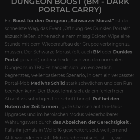
DUNGEON BOOST (BM - DARK
PORTAL CARRY)
Ein
Boost für den Dungeon „Schwarzer Morast“
ist der
schnellste Weg, das Event „Öffnung des Dunklen Portals“
abzuschließen, ohne nach einem missglückten Wipe eine
Stunde mit dem Wiederaufbau der Gruppe verbringen zu
müssen. Der Schwarze Morast (oft auch
BM
oder
Dunkles
Portal
genannt) unterscheidet sich von den normalen
Dungeons in TBC: Es handelt sich um ein zeitlich
begrenztes, wellenbasiertes Szenario, in dem ein verpasster
Portal-Mob
Medivhs Schild
stark schwächen und den Run
beenden kann. Der Boost lohnt sich, da ein fehlerfreier
Abschluss sofortigen Fortschritt bringt:
Ruf bei den
Hütern der Zeit farmen
, gute Chancen auf Pre-Raid-
Upgrades und im heroischen Modus wiederholbarer
Währungswert durch
das Abzeichen der Gerechtigkeit
.
Falls ihr jemals in Welle 16 gescheitert seid, weil jemand
AFK war oder ein Rift-Mob durchgerutscht ist – ja, wir