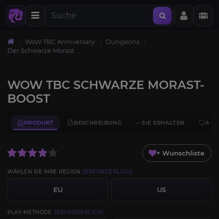
WoW TBC Anniversary
Dungeons
Der Schwarze Morast
WOW TBC SCHWARZE MORAST-
BOOST
PRODUKT
BESCHREIBUNG
SIE ERHALTEN
ANF
+ Wunschliste
WÄHLEN SIE IHRE REGION
[ERFORDERLICH]
EU
US
PLAY-METHODE
[ERFORDERLICH]