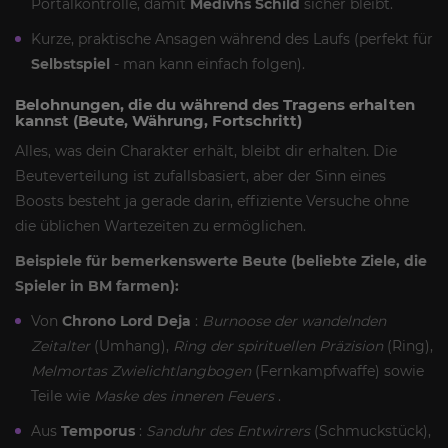
Portalkontrolle, damit
Medivhs Schild
sicher bleibt.
Kurze, praktische Ansagen während des Laufs (perfekt für
Selbstspiel
- man kann einfach folgen).
Belohnungen, die du während des Tragens erhalten
kannst (Beute, Währung, Fortschritt)
Alles, was dein Charakter erhält, bleibt dir erhalten. Die
Beuteverteilung ist zufallsbasiert, aber der Sinn eines
Boosts besteht ja gerade darin, effiziente Versuche ohne
die üblichen Wartezeiten zu ermöglichen.
Beispiele für bemerkenswerte Beute (beliebte Ziele, die
Spieler in BM farmen):
Von
Chrono Lord Deja
:
Burnoose der wandelnden
Zeitalter
(Umhang),
Ring der spirituellen Präzision
(Ring),
Melmortas Zwielichtlangbogen
(Fernkampfwaffe) sowie
Teile wie
Maske des inneren Feuers
.
Aus
Temporus
:
Sanduhr des Entwirrers
(Schmuckstück),