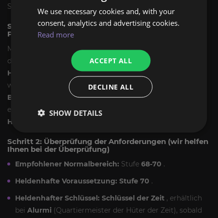
So gestalten wir es, als wäre es ganz einfach.
We use necessary cookies and, with your
consent, analytics and advertising cookies.
Schritt 1: Sie nennen uns das Ziel, wir erstellen den
Plan
Read more
Manche Spieler wollen den Dungeon nur für die Story und
ACCEPT ALL
die Questreihe abschließen, andere
farmen Ruf bei den
Hütern der Zeit
, und viele suchen nach einer
wiederholbaren
Dungeon-Durchführung in WoW: The
DECLINE ALL
Burning Crusade
für Abzeichen. Nennt uns euer Ziel und
euer aktuelles Level, und wir empfehlen euch
Normal oder
SHOW DETAILS
Heroisch
sowie die sinnvollste Anzahl an Durchläufen.
Schritt 2: Überprüfung der Anforderungen (wir helfen
Ihnen bei der Überprüfung)
Empfohlener Normalbereich:
Stufe
68-70
.
Heldenhafte Voraussetzung:
Stufe 70
.
Heldenhafter Schlüssel:
Schlüssel der Zeit
, erhältlich
bei
Alurmi
(Quartiermeister der Hüter der Zeit), sobald