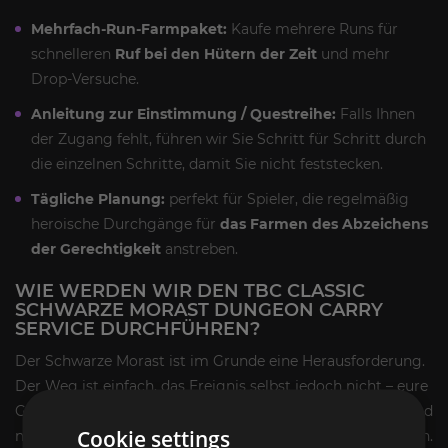
Mehrfach-Run-Farmpaket:
Kaufe mehrere Runs für
schnelleren
Ruf bei den Hütern der Zeit
und mehr
Drop-Versuche.
Anleitung zur Einstimmung / Questreihe:
Falls Ihnen
der Zugang fehlt, führen wir Sie Schritt für Schritt durch
die einzelnen Schritte, damit Sie nicht feststecken.
Tägliche Planung:
perfekt für Spieler, die regelmäßig
heroische Durchgänge für
das Farmen des Abzeichens
der Gerechtigkeit
anstreben.
WIE WERDEN WIR DEN TBC CLASSIC
SCHWARZE MORAST DUNGEON CARRY
SERVICE DURCHFÜHREN?
Der Schwarze Morast ist im Grunde eine Herausforderung.
Der Weg ist einfach, das Ereignis selbst jedoch nicht – eure
Gruppe muss schnell reagieren, Portale sauber rotieren und
Cookie settings
niemals zulassen, dass Mobs Medivh ungehindert angreifen.