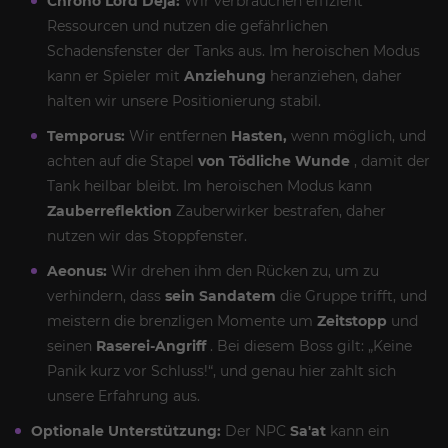
Chrono Lord Deja:
Wir verbrauchen effizient
Ressourcen und nutzen die gefährlichen
Schadensfenster der Tanks aus. Im heroischen Modus
kann er Spieler mit
Anziehung
heranziehen, daher
halten wir unsere Positionierung stabil.
Temporus:
Wir entfernen
Hasten,
wenn möglich, und
achten auf die Stapel
von Tödliche Wunde
, damit der
Tank heilbar bleibt. Im heroischen Modus kann
Zauberreflektion
Zauberwirker bestrafen, daher
nutzen wir das Stoppfenster.
Aeonus:
Wir drehen ihm den Rücken zu, um zu
verhindern, dass
sein Sandatem
die Gruppe trifft, und
meistern die brenzligen Momente um
Zeitstopp
und
seinen
Raserei-Angriff
. Bei diesem Boss gilt: „Keine
Panik kurz vor Schluss!“, und genau hier zahlt sich
unsere Erfahrung aus.
Optionale Unterstützung:
Der NPC
Sa'at
kann ein