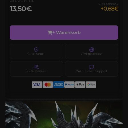
GESAMTPREIS
5 % Cashback
13,50€
+0.68€
+ Warenkorb
Geld-zurück
VPN-geschützt
100% Manuell
24/7 Human Support