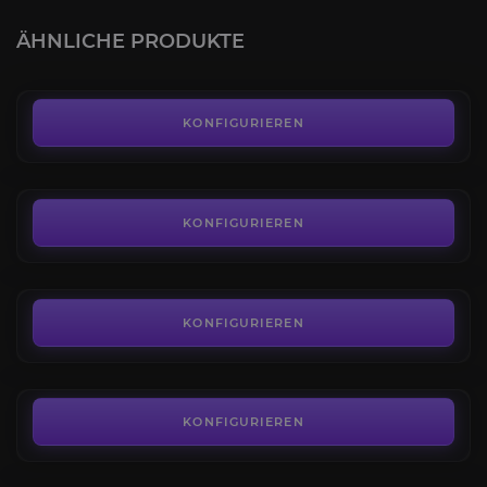
4.8
ÄHNLICHE PRODUKTE
AB
9,99€
Hyjalgipfel
4.6
KONFIGURIEREN
AB
799,00€
Vorgebirge des Alten Hügellands
4.5
KONFIGURIEREN
AB
13,50€
Schattenlabyrinth
4.5
KONFIGURIEREN
AB
13,50€
Hüter der Zeit
4.5
KONFIGURIEREN
AB
7,20€