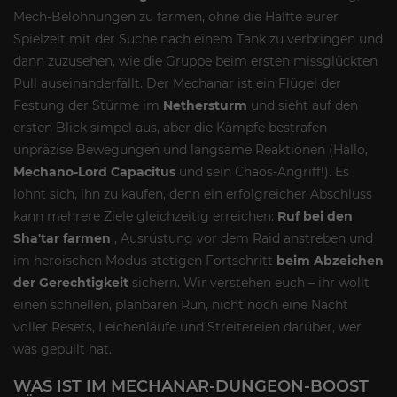
Mech-Belohnungen zu farmen, ohne die Hälfte eurer
Spielzeit mit der Suche nach einem Tank zu verbringen und
dann zuzusehen, wie die Gruppe beim ersten missglückten
Pull auseinanderfällt. Der Mechanar ist ein Flügel der
Festung der Stürme im
Nethersturm
und sieht auf den
ersten Blick simpel aus, aber die Kämpfe bestrafen
unpräzise Bewegungen und langsame Reaktionen (Hallo,
Mechano-Lord Capacitus
und sein Chaos-Angriff!). Es
lohnt sich, ihn zu kaufen, denn ein erfolgreicher Abschluss
kann mehrere Ziele gleichzeitig erreichen:
Ruf bei den
Sha'tar farmen
, Ausrüstung vor dem Raid anstreben und
im heroischen Modus stetigen Fortschritt
beim Abzeichen
der Gerechtigkeit
sichern. Wir verstehen euch – ihr wollt
einen schnellen, planbaren Run, nicht noch eine Nacht
voller Resets, Leichenläufe und Streitereien darüber, wer
was gepullt hat.
WAS IST IM MECHANAR-DUNGEON-BOOST