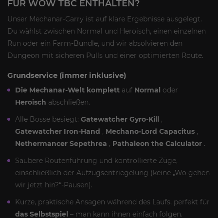
FÜR WOW TBC ENTHALTEN?
Unser Mechanar-Carry ist auf klare Ergebnisse ausgelegt.
Du wählst zwischen Normal und Heroisch, einen einzelnen
Run oder ein Farm-Bundle, und wir absolvieren den
Dungeon mit sicheren Pulls und einer optimierten Route.
Grundservice (immer inklusive)
Die Mechanar-Welt komplett
auf
Normal
oder
Heroisch
abschließen.
Alle Bosse besiegt:
Gatewatcher Gyro-Kill
,
Gatewatcher Iron-Hand
,
Mechano-Lord Capacitus
,
Nethermancer Sepethrea
,
Pathaleon the Calculator
.
Saubere Routenführung und kontrollierte Züge,
einschließlich der Aufzugsentriegelung (keine „Wo gehen
wir jetzt hin?“-Pausen).
Kurze, praktische Ansagen während des Laufs, perfekt für
das Selbstspiel
– man kann ihnen einfach folgen.