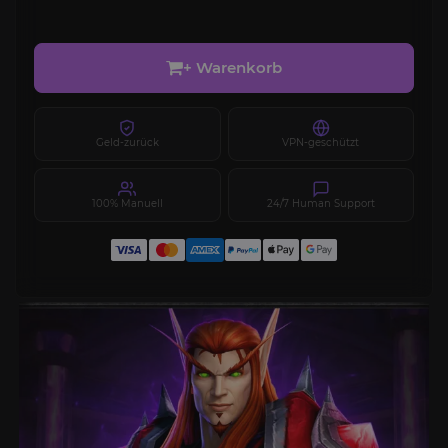
+ Warenkorb
Geld-zurück
VPN-geschützt
100% Manuell
24/7 Human Support