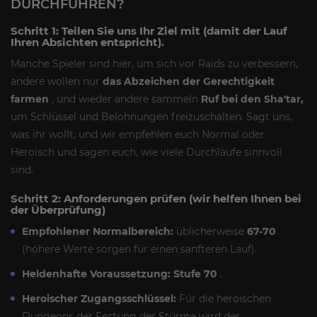
DURCHFÜHREN?
Schritt 1: Teilen Sie uns Ihr Ziel mit (damit der Lauf
Ihren Absichten entspricht).
Manche Spieler sind hier, um sich vor Raids zu verbessern,
andere wollen nur
das Abzeichen der Gerechtigkeit
farmen
, und wieder andere sammeln
Ruf bei den Sha'tar,
um Schlüssel und Belohnungen freizuschalten. Sagt uns,
was ihr wollt, und wir empfehlen euch Normal oder
Heroisch und sagen euch, wie viele Durchläufe sinnvoll
sind.
Schritt 2: Anforderungen prüfen (wir helfen Ihnen bei
der Überprüfung)
Empfohlener Normalbereich:
üblicherweise
67-70
(höhere Werte sorgen für einen sanfteren Lauf).
Heldenhafte Voraussetzung:
Stufe 70
.
Heroischer Zugangsschlüssel:
Für die heroischen
Dungeons der Festung der Stürme wird der