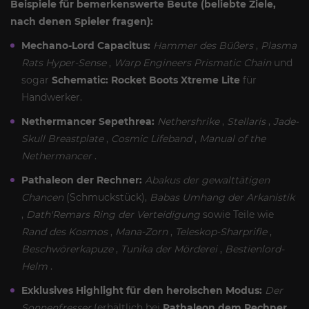
Beispiele für bemerkenswerte Beute (beliebte Ziele,
nach denen Spieler fragen):
Mechano-Lord Capacitus:
Hammer des Büßers
,
Plasma
Rats Hyper-Sense
,
Warp Engineers Prismatic Chain
und
sogar
Schematic: Rocket Boots Xtreme Lite
für
Handwerker.
Nethermancer Sepethrea:
Nethershrike
,
Stellaris
,
Jade-
Skull Breastplate
,
Cosmic Lifeband
,
Manual of the
Nethermancer
.
Pathaleon der Rechner:
Abakus der gewalttätigen
Chancen
(Schmuckstück),
Babas Umhang der Arkanistik
,
Dath'Remars Ring der Verteidigung
sowie Teile wie
Rand des Kosmos
,
Mana-Zorn
,
Teleskop-Sharprifle
,
Beschwörerkapuze
,
Tunika der Mörderei
,
Bestienlord-
Helm
.
Exklusives Highlight für den heroischen Modus:
Der
Sonnenfresser
(erhältlich bei
Pathaleon dem Rechner