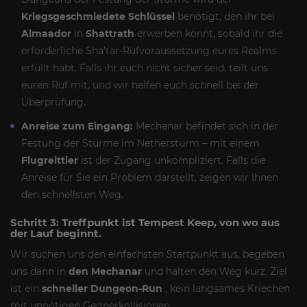
Kriegsgeschmiedete Schlüssel
benötigt, den ihr bei
Almaador
in
Shattrath
erwerben könnt, sobald ihr die
erforderliche Sha'tar-Rufvoraussetzung eures Realms
erfüllt habt. Falls ihr euch nicht sicher seid, teilt uns
euren Ruf mit, und wir helfen euch schnell bei der
Überprüfung.
Anreise zum Eingang:
Mechanar befindet sich in der
Festung der Stürme im Nethersturm – mit einem
Flugreittier
ist der Zugang unkompliziert. Falls die
Anreise für Sie ein Problem darstellt, zeigen wir Ihnen
den schnellsten Weg.
Schritt 3: Treffpunkt ist Tempest Keep, von wo aus
der Lauf beginnt.
Wir suchen uns den einfachsten Startpunkt aus, begeben
uns dann in
den Mechanar
und halten den Weg kurz. Ziel
ist ein
schneller Dungeon-Run
, kein langsames Kriechen
mit unnötigen Gegnerkollisionen.