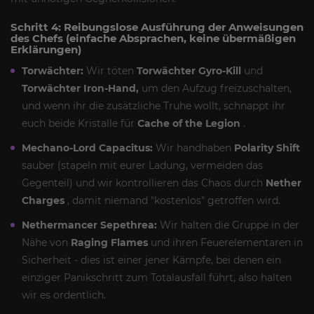
Schritt 4: Reibungslose Ausführung der Anweisungen
des Chefs (einfache Absprachen, keine übermäßigen
Erklärungen)
Torwächter:
Wir töten
Torwächter Gyro-Kill
und
Torwächter Iron-Hand,
um den Aufzug freizuschalten,
und wenn ihr die zusätzliche Truhe wollt, schnappt ihr
euch beide Kristalle für
Cache of the Legion
.
Mechano-Lord Capacitus:
Wir handhaben
Polarity Shift
sauber (stapeln mit eurer Ladung, vermeiden das
Gegenteil) und wir kontrollieren das Chaos durch
Nether
Charges
, damit niemand "kostenlos" getroffen wird.
Nethermancer Sepethrea:
Wir halten die Gruppe in der
Nähe von
Raging Flames
und ihren Feuerelementaren in
Sicherheit - dies ist einer jener Kämpfe, bei denen ein
einziger Panikschritt zum Totalausfall führt, also halten
wir es ordentlich.