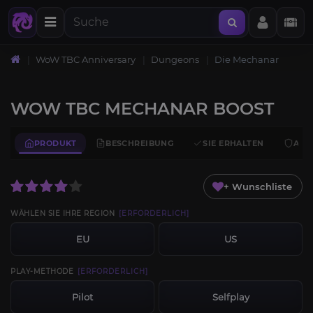
WoW TBC Anniversary
Dungeons
Die Mechanar
WOW TBC MECHANAR BOOST
PRODUKT
BESCHREIBUNG
SIE ERHALTEN
ANF
+ Wunschliste
WÄHLEN SIE IHRE REGION
[ERFORDERLICH]
EU
US
PLAY-METHODE
[ERFORDERLICH]
Pilot
Selfplay