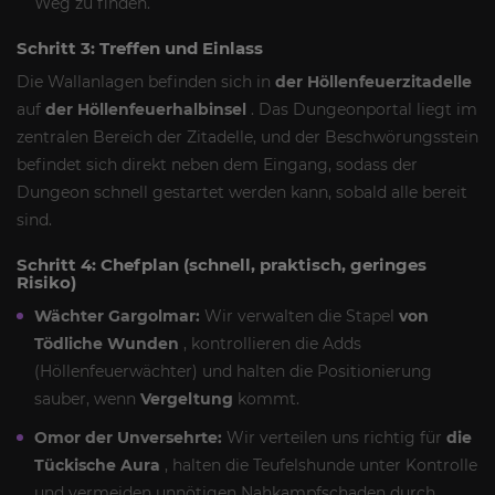
Weg zu finden.
Schritt 3: Treffen und Einlass
Die Wallanlagen befinden sich in
der Höllenfeuerzitadelle
auf
der Höllenfeuerhalbinsel
. Das Dungeonportal liegt im
zentralen Bereich der Zitadelle, und der Beschwörungsstein
befindet sich direkt neben dem Eingang, sodass der
Dungeon schnell gestartet werden kann, sobald alle bereit
sind.
Schritt 4: Chefplan (schnell, praktisch, geringes
Risiko)
Wächter Gargolmar:
Wir verwalten die Stapel
von
Tödliche Wunden
, kontrollieren die Adds
(Höllenfeuerwächter) und halten die Positionierung
sauber, wenn
Vergeltung
kommt.
Omor der Unversehrte:
Wir verteilen uns richtig für
die
Tückische Aura
, halten die Teufelshunde unter Kontrolle
und vermeiden unnötigen Nahkampfschaden durch