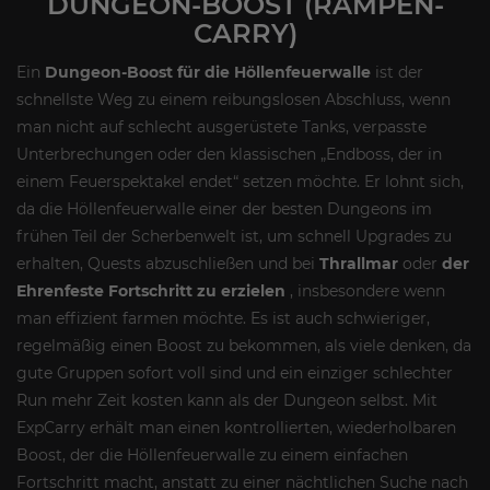
DUNGEON-BOOST (RAMPEN-
CARRY)
Ein
Dungeon-Boost für die Höllenfeuerwalle
ist der
schnellste Weg zu einem reibungslosen Abschluss, wenn
man nicht auf schlecht ausgerüstete Tanks, verpasste
Unterbrechungen oder den klassischen „Endboss, der in
einem Feuerspektakel endet“ setzen möchte. Er lohnt sich,
da die Höllenfeuerwalle einer der besten Dungeons im
frühen Teil der Scherbenwelt ist, um schnell Upgrades zu
erhalten, Quests abzuschließen und bei
Thrallmar
oder
der
Ehrenfeste Fortschritt zu erzielen
, insbesondere wenn
man effizient farmen möchte. Es ist auch schwieriger,
regelmäßig einen Boost zu bekommen, als viele denken, da
gute Gruppen sofort voll sind und ein einziger schlechter
Run mehr Zeit kosten kann als der Dungeon selbst. Mit
ExpCarry erhält man einen kontrollierten, wiederholbaren
Boost, der die Höllenfeuerwalle zu einem einfachen
Fortschritt macht, anstatt zu einer nächtlichen Suche nach