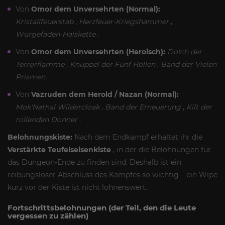
Von
Omor dem Unversehrten (Normal):
Kristallfeuerstab
,
Herzfeuer-Kriegshammer
,
Würgefaden-Halskette
.
Von
Omor dem Unversehrten (Heroisch):
Dolch der
Terrorflamme
,
Knüppel der Fünf Höllen
,
Band der Vielen
Prismen
.
Von
Vazruden dem Herold / Nazan (Normal):
Mok'Nathal Wildercloak
,
Band der Erneuerung
,
Kilt der
rollenden Donner
.
Belohnungskiste:
Nach dem Endkampf erhaltet ihr die
Verstärkte Teufelseisenkiste
, in der die Belohnungen für
das Dungeon-Ende zu finden sind. Deshalb ist ein
reibungsloser Abschluss des Kampfes so wichtig – ein Wipe
kurz vor der Kiste ist nicht lohnenswert.
Fortschrittsbelohnungen (der Teil, den die Leute
vergessen zu zählen)