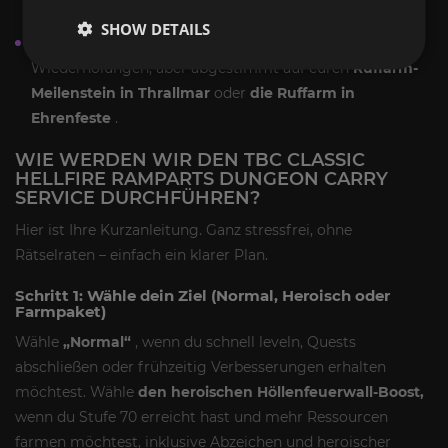
schnellere Level-Ziele.
SHOW DETAILS
Mehrfachdurchlauf mit Ruffokus:
gleiche
Wiederholungen, aber abgestimmt auf euren
Ruffarm-
Meilenstein in Thrallmar
oder
die Ruffarm in
Ehrenfeste
.
WIE WERDEN WIR DEN TBC CLASSIC
HELLFIRE RAMPARTS DUNGEON CARRY
SERVICE DURCHFÜHREN?
Hier ist Ihre Kurzanleitung. Ganz stressfrei, ohne
Rätselraten – einfach ein klarer Plan.
Schritt 1: Wähle dein Ziel (Normal, Heroisch oder
Farmpaket)
Wähle
„Normal“
, wenn du schnell leveln, Quests
abschließen oder frühzeitig Verbesserungen erhalten
möchtest. Wähle
den heroischen Höllenfeuerwall-Boost,
wenn du Stufe 70 erreicht hast und mehr Ressourcen
farmen möchtest, inklusive Abzeichen und heroischer