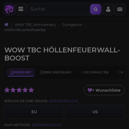
WoW TBC Anniversary
Dungeons
Höllenfeuerbollwerke
WOW TBC HÖLLENFEUERWALL-
BOOST
PRODUKT
BESCHREIBUNG
SIE ERHALTEN
ANF
+ Wunschliste
WÄHLEN SIE IHRE REGION
[ERFORDERLICH]
EU
US
PLAY-METHODE
[ERFORDERLICH]