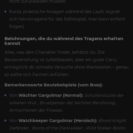
nicht zurücklaufen müssen.
Kurze, praktische Ansagen während des Laufs (eignet
sich hervorragend für das Selbstspiel, man kann einfach
folgen).
Belohnungen, die du während des Tragens erhalten
kannst
Alles, was dein Charakter findet, behältst du. Die
Beuteverteilung ist zufallsbasiert, aber ein guter Carry
ermöglicht dir schnelle Versuche ohne Wartezeiten – genau
so sollte sich Farmen anfühlen.
Bemerkenswerte Beutebeispiele (vom Boss):
Von
Wächter Gargolmar (Normal):
Schulterstücke der
arkanen Wut
,
Brustpanzer der leichten Berührung
,
Armschienen der Finesse
.
Von
Watchkeeper Gargolmar (Heroisch):
Blood Knight
Defender
,
Boots of the Darkwalker
,
Wild Stalker Boots
.