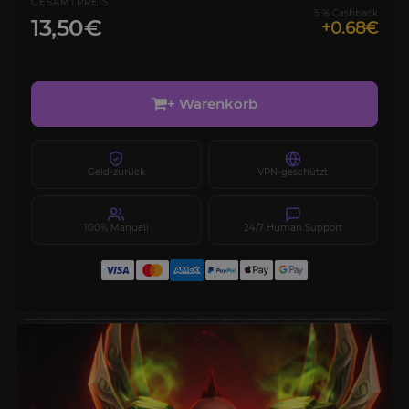
GESAMTPREIS
5 % Cashback
13,50€
+0.68€
+ Warenkorb
Geld-zurück
VPN-geschützt
100% Manuell
24/7 Human Support