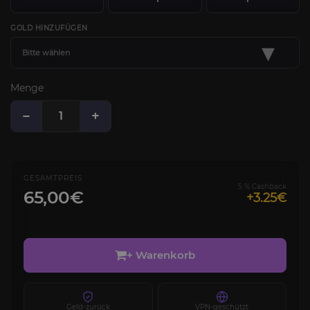
GOLD HINZUFÜGEN
▾
Bitte wählen
Menge
−
+
GESAMTPREIS
5 % Cashback
65,00€
+3.25€
+ Warenkorb
Geld-zurück
VPN-geschützt