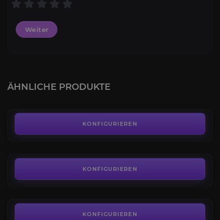
Weiter
Tundraeishuf
4.2
ÄHNLICHE PRODUKTE
AB
85,00€
Terrorzahn des Kriegshymnenklans
4.1
KONFIGURIEREN
AB
85,00€
Übles Scheusal
4.1
KONFIGURIEREN
AB
65,00€
Farbenprächtiger Manarochen
4.2
KONFIGURIEREN