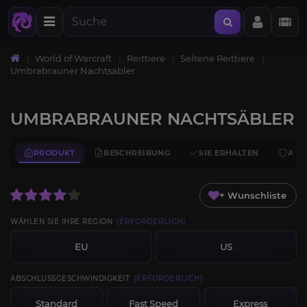
World of Warcraft
Reittiere
Seltene Reittiere
Umbrabrauner Nachtsäbler
UMBRABRAUNER NACHTSÄBLER
PRODUKT
BESCHREIBUNG
SIE ERHALTEN
ANF
+ Wunschliste
WÄHLEN SIE IHRE REGION
[ERFORDERLICH]
EU
US
ABSCHLUSSGESCHWINDIGKEIT
[ERFORDERLICH]
Standard
Fast Speed
Express