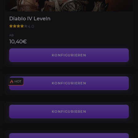
Diablo IV Leveln
4.0
AB
10,40€
Gold
4.2
KONFIGURIEREN
AB
0,82€
Lord Zir
4.6
KONFIGURIEREN
AB
1,95€
Urivar
4.7
KONFIGURIEREN
AB
1,95€
Belial, Herr der Lügen