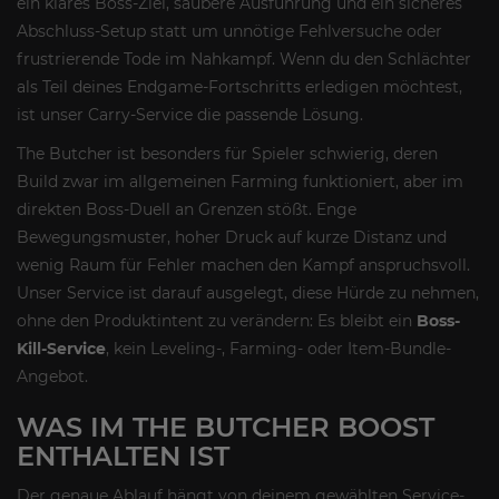
ein klares Boss-Ziel, saubere Ausführung und ein sicheres
Abschluss-Setup statt um unnötige Fehlversuche oder
frustrierende Tode im Nahkampf. Wenn du den Schlächter
als Teil deines Endgame-Fortschritts erledigen möchtest,
ist unser Carry-Service die passende Lösung.
The Butcher ist besonders für Spieler schwierig, deren
Build zwar im allgemeinen Farming funktioniert, aber im
direkten Boss-Duell an Grenzen stößt. Enge
Bewegungsmuster, hoher Druck auf kurze Distanz und
wenig Raum für Fehler machen den Kampf anspruchsvoll.
Unser Service ist darauf ausgelegt, diese Hürde zu nehmen,
ohne den Produktintent zu verändern: Es bleibt ein
Boss-
Kill-Service
, kein Leveling-, Farming- oder Item-Bundle-
Angebot.
WAS IM THE BUTCHER BOOST
ENTHALTEN IST
Der genaue Ablauf hängt von deinem gewählten Service-