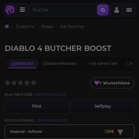
Diablo IV
Bosse
Der Butcher
DIABLO 4 BUTCHER BOOST
PRODUKT
BESCHREIBUNG
SIE ERHALTEN
ANF
+ Wunschliste
PLAY-METHODE
[ERFORDERLICH]
Pilot
Selfplay
REICH-AUSWAHL:
[ERFORDERLICH]
▾
1,95€
Seasonal - Softcore