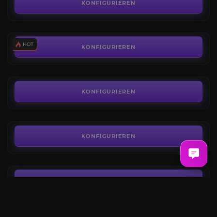
4.2
KONFIGURIEREN
AB
0,82€
Harbinger of Hatred Kill
4.7
KONFIGURIEREN
AB
1,95€
Urivar
4.7
KONFIGURIEREN
AB
1,95€
Belial, Herr der Lügen
4.0
KONFIGURIEREN
AB
1,95€
Versteckschlüssel
4.3
KONFIGURIEREN
AB
0,61€
Der Butcher