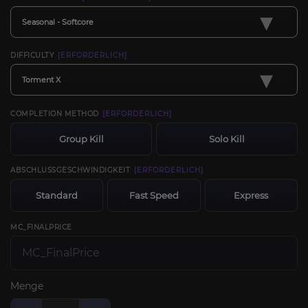
▾
Seasonal - Softcore
DIFFICULTY
[ERFORDERLICH]
▾
Torment X
COMPLETION METHOD
[ERFORDERLICH]
Group Kill
Solo Kill
ABSCHLUSSGESCHWINDIGKEIT
[ERFORDERLICH]
Standard
Fast Speed
Express
MC_FINALPRICE
Menge