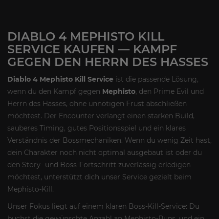
DIABLO 4 MEPHISTO KILL
SERVICE KAUFEN — KAMPF
GEGEN DEN HERRN DES HASSES
Diablo 4 Mephisto Kill Service
ist die passende Lösung,
wenn du den Kampf gegen
Mephisto
, den Prime Evil und
Herrn des Hasses, ohne unnötigen Frust abschließen
möchtest. Der Encounter verlangt einen starken Build,
sauberes Timing, gutes Positionsspiel und ein klares
Verständnis der Bossmechaniken. Wenn du wenig Zeit hast,
dein Charakter noch nicht optimal ausgebaut ist oder du
den Story- und Boss-Fortschritt zuverlässig erledigen
möchtest, unterstützt dich unser Service gezielt beim
Mephisto-Kill.
Unser Fokus liegt auf einem klaren Boss-Kill-Service: Du
buchst die gewünschte Anzahl an Mephisto-Runs, und ein