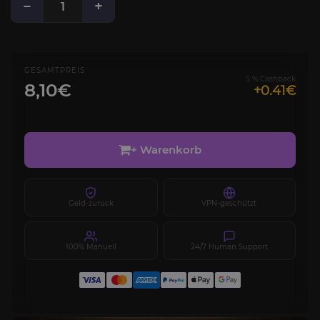
−
+
GESAMTPREIS
5 % Cashback
8,10€
+0.41€
+ Warenkorb
Geld-zurück
VPN-geschützt
100% Manuell
24/7 Human Support