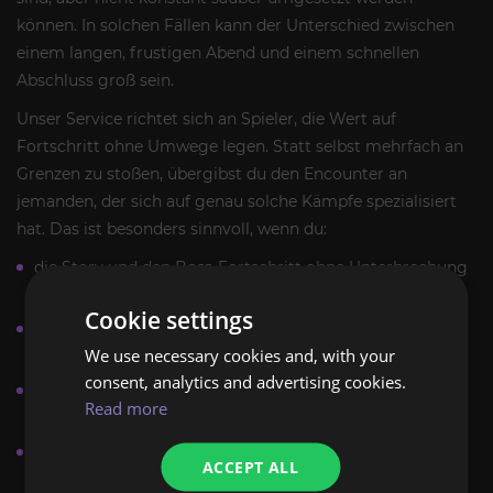
können. In solchen Fällen kann der Unterschied zwischen
einem langen, frustigen Abend und einem schnellen
Abschluss groß sein.
Unser Service richtet sich an Spieler, die Wert auf
Fortschritt ohne Umwege legen. Statt selbst mehrfach an
Grenzen zu stoßen, übergibst du den Encounter an
jemanden, der sich auf genau solche Kämpfe spezialisiert
hat. Das ist besonders sinnvoll, wenn du:
die Story und den Boss-Fortschritt ohne Unterbrechung
erleben willst,
Cookie settings
für Mephisto keinen optimalen Boss-Build vorbereitet
We use necessary cookies and, with your
hast,
consent, analytics and advertising cookies.
keine Zeit für wiederholte Versuche investieren
Read more
möchtest,
den Encounter als Teil deines Spielfortschritts sauber
ACCEPT ALL
abschließen willst.