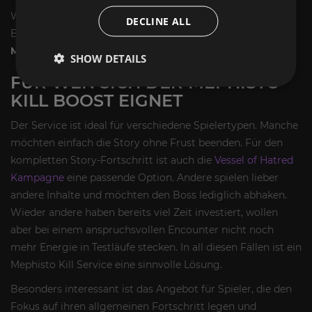
Wichtig ist dabei: Wir verkaufen keinen Build, kein Item-
DECLINE ALL
Bundle und kein Leveling. Es geht ausschließlich um den
Mephisto Kill
als klar definierten Boss-Service.
SHOW DETAILS
FÜR WEN SICH DER MEPHISTO
KILL BOOST EIGNET
Der Service ist ideal für verschiedene Spielertypen. Manche
möchten einfach die Story ohne Frust beenden. Für den
kompletten Story-Fortschritt ist auch die
Vessel of Hatred
Kampagne
eine passende Option. Andere spielen lieber
andere Inhalte und möchten den Boss lediglich abhaken.
Wieder andere haben bereits viel Zeit investiert, wollen
aber bei einem anspruchsvollen Encounter nicht noch
mehr Energie in Testläufe stecken. In all diesen Fällen ist ein
Mephisto Kill Service eine sinnvolle Lösung.
Besonders interessant ist das Angebot für Spieler, die den
Fokus auf ihren allgemeinen Fortschritt legen und