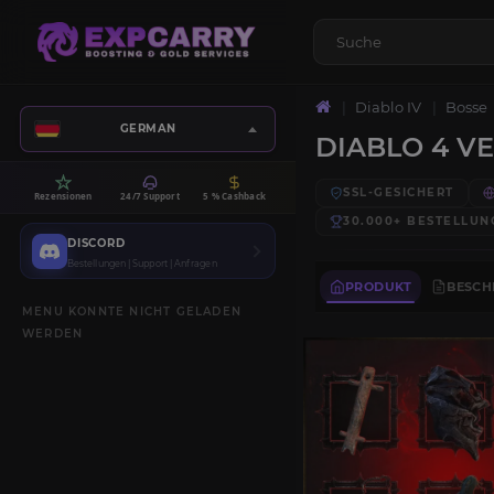
Diablo IV
Bosse
GERMAN
DIABLO 4 V
SSL-GESICHERT
Rezensionen
24/7 Support
5 % Cashback
30.000+
BESTELLUN
DISCORD
Bestellungen | Support | Anfragen
PRODUKT
BESCH
MENU KONNTE NICHT GELADEN
WERDEN