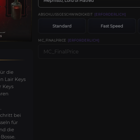
Mephisto, Lord of Hatred
ABSCHLUSSGESCHWINDIGKEIT
[ERFORDERLICH]
Standard
Fast Speed
MC_FINALPRICE
[ERFORDERLICH]
ür die
in Lair Keys
r Keys
hren
.
chritt bei
seln für
nd die
Bosse.