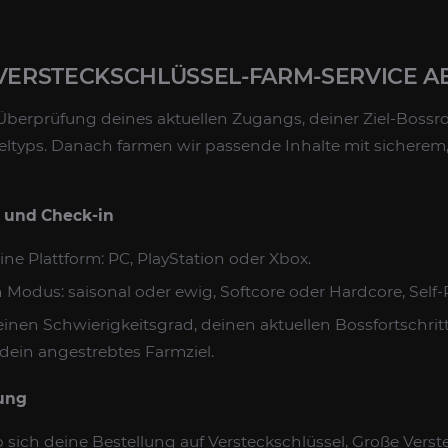
 VERSTECKSCHLÜSSEL-FARM-SERVICE A
Überprüfung deines aktuellen Zugangs, deiner Ziel-Bossr
ltyps. Danach farmen wir passende Inhalte mit sichere
g und Check-in
ine Plattform: PC, PlayStation oder Xbox.
 Modus: saisonal oder ewig, Softcore oder Hardcore, Self-P
inen Schwierigkeitsgrad, deinen aktuellen Bossfortschrit
dein angestrebtes Farmziel.
nung
b sich deine Bestellung auf Versteckschlüssel, Große Verst