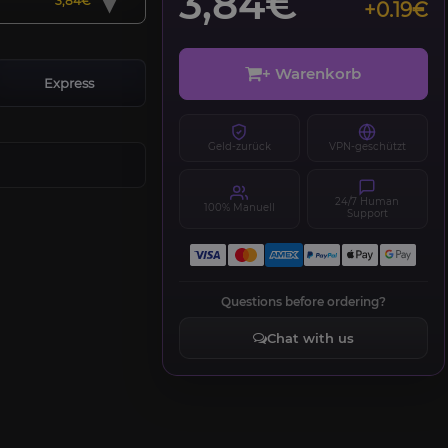
▾
3,84€
3,84€
+0.19€
+ Warenkorb
Express
Geld-zurück
VPN-geschützt
24/7 Human
100% Manuell
Support
Questions before ordering?
Chat with us