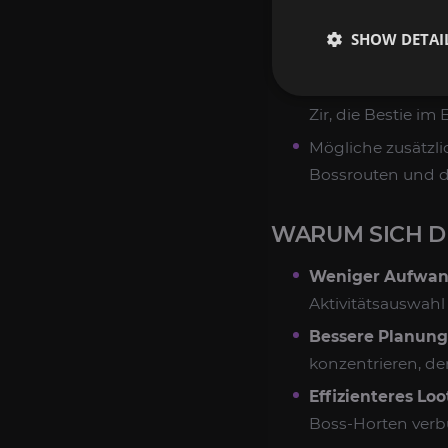
Account.
SHOW DETAI
Fortschritt bei a
Bessere Vorbereit
Zir, die Bestie im
Mögliche zusätzl
Bossrouten und de
WARUM SICH D
Weniger Aufwan
Aktivitätsauswah
Bessere Planung
konzentrieren, der
Effizienteres Lo
Boss-Horten verb