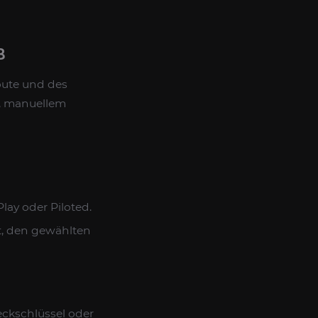
B
oute und des
m, manuellem
lay oder Piloted.
t, den gewählten
eckschlüssel oder