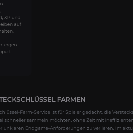
en
,
ld, XP und
eiben auf
alten.
ierungen
pport
STECKSCHLÜSSEL FARMEN
chlüssel-Farm-Service ist für Spieler gedacht, die Verstec
el schneller sammeln möchten, ohne Zeit mit ineffiziente
r unklaren Endgame-Anforderungen zu verlieren. Im aktu