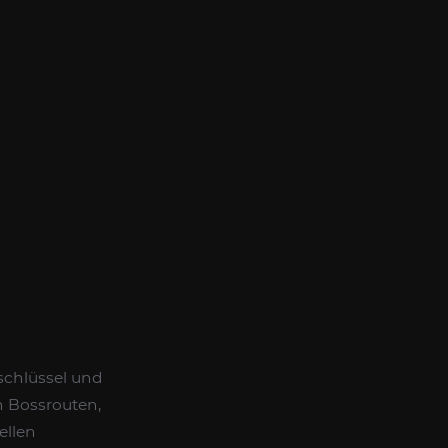
kschlüssel und
n Bossrouten,
ellen