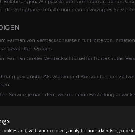
ort-Belohnungen. Wir passen die Farmroute an deinen Char
, die verfügbaren Inhalte und dein bevorzugtes Servicefo
DIGEN
m Farmen von Versteckschlüsseln für Horte von Initiatio
ner gewählten Option.
m Farmen Großer Versteckschlüssel für Horte Großer Vers
ührung geeigneter Aktivitäten und Bossrouten, um Zeitverl
eren.
loted Service, je nachdem, wie du deine Bestellung abwick
NUNGEN UND FORTSCHRITT
ings
 Versteckschlüssel, Großen Versteckschlüssel, Beute, Gold
cookies and, with your consent, analytics and advertising cookie
Belohnungen, die während des Services erhalten werden, 