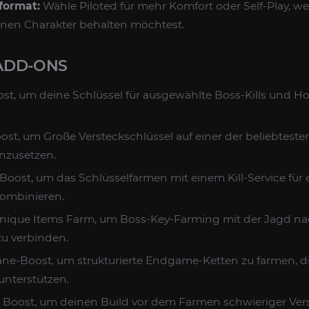
eformat:
Wähle Piloted für mehr Komfort oder Self-Play, w
inen Charakter behalten möchtest.
ADD-ONS
ost, um deine Schlüssel für ausgewählte Boss-Kills und 
oost, um Große Versteckschlüssel auf einer der beliebtest
nzusetzen.
 Boost, um das Schlüsselfarmen mit einem Kill-Service für
kombinieren.
Unique Items Farm, um Boss-Key-Farming mit der Jagd nac
u verbinden.
äne-Boost, um strukturierte Endgame-Ketten zu farmen, di
unterstützen.
n Boost, um deinen Build vor dem Farmen schwieriger Ver