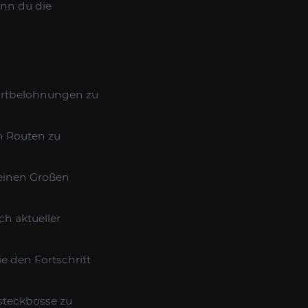
enn du die
Hortbelohnungen zu
en Routen zu
 einen Großen
h aktueller
e den Fortschritt
steckbosse zu