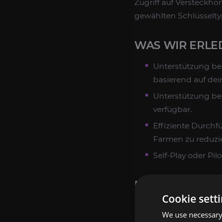
Zugriff auf Versteckh
gewählten Schlüsseltyp
WAS WIR ERLE
Unterstützung bei
basierend auf dei
Unterstützung bei
verfügbar.
Effiziente Durchf
Farmen zu reduzi
Self-Play oder Pi
BEUTE, BELOH
Cookie sett
Alle berechtigten
We use necessary 
Materialien und 