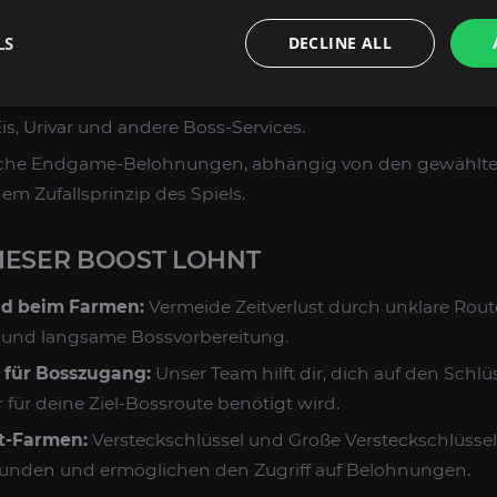
LS
DECLINE ALL
ktuellen Farmrouten für Versteckbosse und beim Zugang z
ung auf Duriel, Andariel, den Vorboten des Hasses, Varshan
 Eis, Urivar und andere Boss-Services.
iche Endgame-Belohnungen, abhängig von den gewählten 
m Zufallsprinzip des Spiels.
IESER BOOST LOHNT
d beim Farmen:
Vermeide Zeitverlust durch unklare Rou
l und langsame Bossvorbereitung.
 für Bosszugang:
Unser Team hilft dir, dich auf den Schlü
 für deine Ziel-Bossroute benötigt wird.
ot-Farmen:
Versteckschlüssel und Große Versteckschlüssel 
unden und ermöglichen den Zugriff auf Belohnungen.