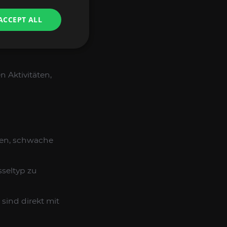
ACCEPT ALL
u deren Horten.
, Grigoire, Lord
Aktivitäten,
ten, schwache
sseltyp zu
sind direkt mit