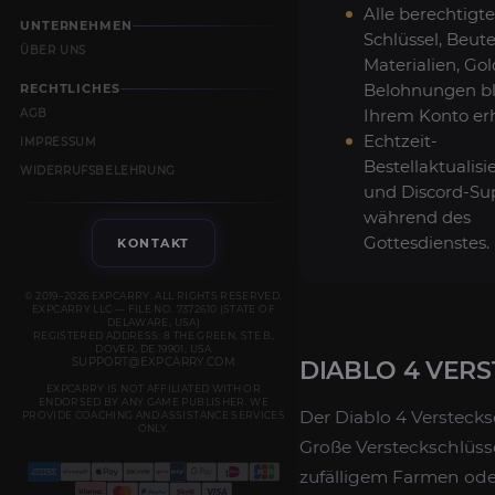
Alle berechtigt
UNTERNEHMEN
Schlüssel, Beute
ÜBER UNS
Materialien, Go
Belohnungen bl
RECHTLICHES
Ihrem Konto erh
AGB
Echtzeit-
IMPRESSUM
Bestellaktualis
WIDERRUFSBELEHRUNG
und Discord-Su
während des
Gottesdienstes.
KONTAKT
© 2019–2026 EXPCARRY. ALL RIGHTS RESERVED.
EXPCARRY LLC — FILE NO. 7372610 (STATE OF
DELAWARE, USA)
REGISTERED ADDRESS: 8 THE GREEN, STE B,
DOVER, DE 19901, USA
SUPPORT@EXPCARRY.COM
DIABLO 4 VER
EXPCARRY IS NOT AFFILIATED WITH OR
ENDORSED BY ANY GAME PUBLISHER. WE
Der Diablo 4 Verstecks
PROVIDE COACHING AND ASSISTANCE SERVICES
ONLY.
Große Versteckschlüss
zufälligem Farmen ode