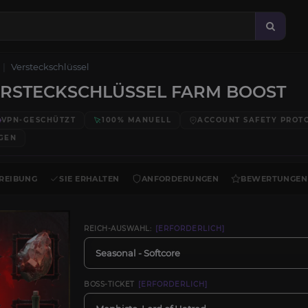
Versteckschlüssel
ERSTECKSCHLÜSSEL FARM BOOST
VPN-GESCHÜTZT
100% MANUELL
ACCOUNT SAFETY PROT
GEN
REIBUNG
SIE ERHALTEN
ANFORDERUNGEN
BEWERTUNGEN
REICH-AUSWAHL:
[ERFORDERLICH]
Seasonal - Softcore
BOSS-TICKET
[ERFORDERLICH]