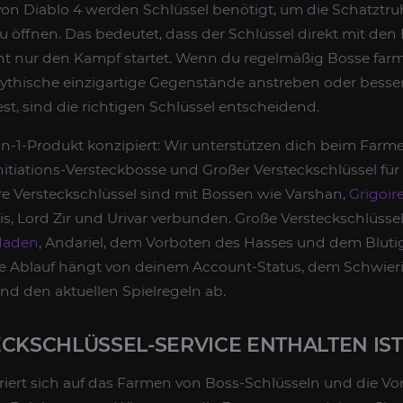
on Diablo 4 werden Schlüssel benötigt, um die Schatztr
u öffnen. Das bedeutet, dass der Schlüssel direkt mit d
ht nur den Kampf startet. Wenn du regelmäßig Bosse far
ythische einzigartige Gegenstände anstreben oder bess
t, sind die richtigen Schlüssel entscheidend.
2-in-1-Produkt konzipiert: Wir unterstützen dich beim Farm
Initiations-Versteckbosse und Großer Versteckschlüssel fü
re Versteckschlüssel sind mit Bossen wie Varshan,
Grigoir
 Eis, Lord Zir und Urivar verbunden. Große Versteckschlüsse
 Maden
, Andariel, dem Vorboten des Hasses und dem Bluti
 Ablauf hängt von deinem Account-Status, dem Schwieri
d den aktuellen Spielregeln ab.
CKSCHLÜSSEL-SERVICE ENTHALTEN IST
riert sich auf das Farmen von Boss-Schlüsseln und die Vo