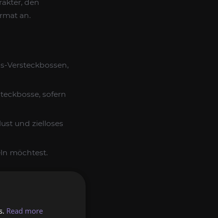
akter, den
rmat an.
ns-Versteckbossen,
teckbosse, sofern
ust und zielloses
eln möchtest.
, Erfahrungspunkte,
s.
Read more
bleiben auf deinem