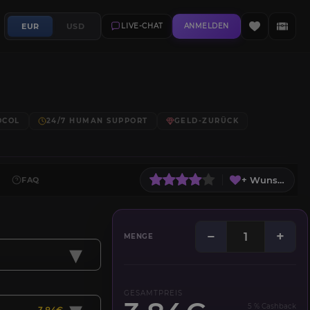
EUR
USD
LIVE-CHAT
ANMELDEN
OCOL
24/7 HUMAN SUPPORT
GELD-ZURÜCK
+ Wunschliste
FAQ
−
+
MENGE
▾
GESAMTPREIS
5 % Cashback