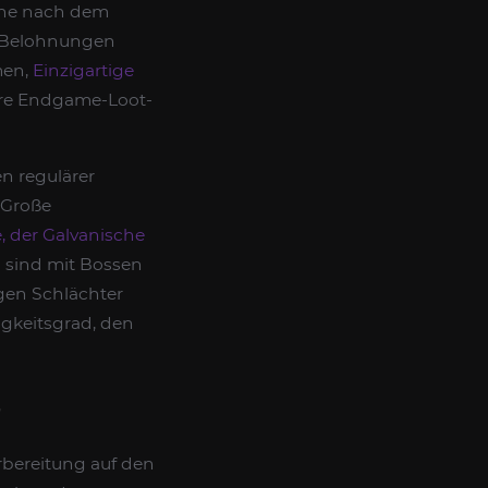
uhe nach dem
en Belohnungen
men,
Einzigartige
ere Endgame-Loot-
en regulärer
r Große
e, der Galvanische
l sind mit Bossen
gen Schlächter
gkeitsgrad, den
rbereitung auf den