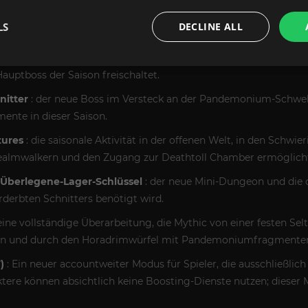
ning“ fügt dem bestehenden Endgame von „Lord of Hatred“ eige
LS
DECLINE ALL
s:
 Verzweiflung
: die saisonale Questreihe, die euch auf die Jagd
auptboss der Saison freischaltet.
nitter
: der neue Boss im Versteck an der Pandemonium-Schwell
te in dieser Saison.
ures
: die saisonale Aktivität in der offenen Welt, in den Schwi
almwalkern und den Zugang zur Deathtoll Chamber ermöglich
Überlegene-Lager-Schlüssel
: der neue Mini-Dungeon und die 
rderbten Schnitters benötigt wird.
eine vollständige Überarbeitung, die Mythic von einer festen Selt
nn und durch den Horadrimwürfel mit Pandemoniumfragmenten 
)
: Ein neuer accountweiter Modus für Spieler, die ausschließlic
ere können absichtlich keine Boosting-Dienste nutzen; dieser M