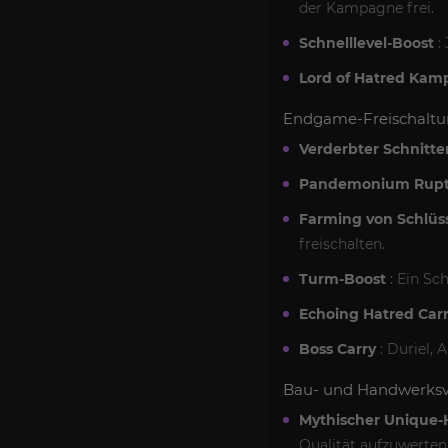
der Kampagne frei.
Schnelllevel-Boost
: 
Lord of Hatred Ka
Endgame-Freischalt
Verderbter Schnitter
Pandemonium Ruptu
Farming von Schlüs
freischalten.
Turm-Boost
: Ein Sc
Echoing Hatred Car
Boss Carry
: Duriel, 
Bau- und Handwerksv
Mythischer Unique-
Qualität aufzuwerten