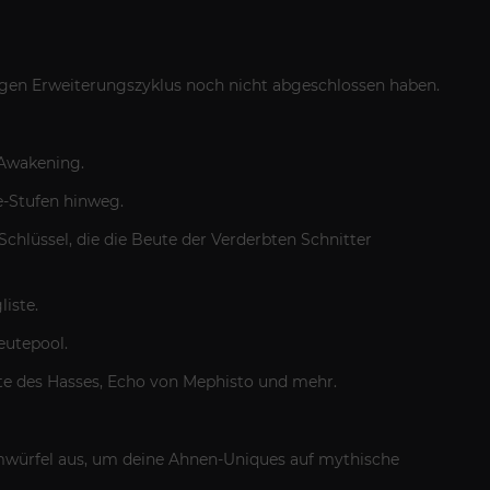
rigen Erweiterungszyklus noch nicht abgeschlossen haben.
 Awakening.
re-Stufen hinweg.
 Schlüssel, die die Beute der Verderbten Schnitter
liste.
eutepool.
rbote des Hasses, Echo von Mephisto und mehr.
ürfel aus, um deine Ahnen-Uniques auf mythische