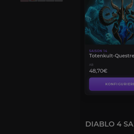
SAISON 14
Totenkult-Questr
AB
48,70€
KONFIGURIER
DIABLO 4 S