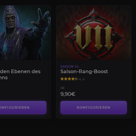
SAISON 14
n den Ebenen des
Saison-Rang-Boost
nns
4.4
AB
9,90€
ONFIGURIEREN
KONFIGURIEREN