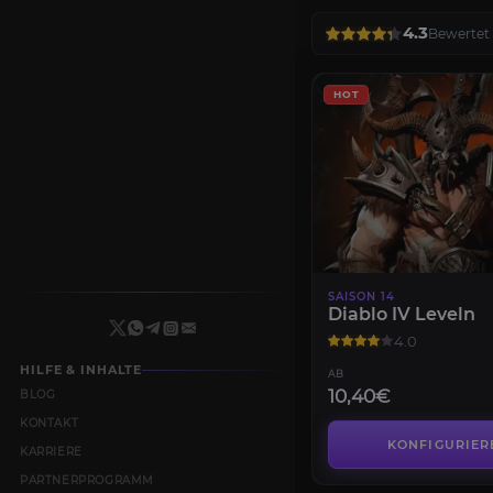
4.3
Bewertet 
HOT
SAISON 14
Diablo IV Leveln
4.0
HILFE & INHALTE
AB
10,40€
BLOG
KONTAKT
KONFIGURIER
KARRIERE
PARTNERPROGRAMM