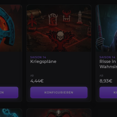
SAISON 14
SAISON 14
Kriegspläne
Risse i
Wahnsi
AB
AB
4,44€
8,93€
EN
KONFIGURIEREN
K