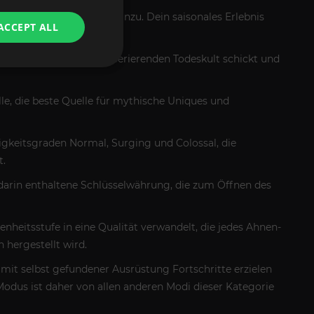
ne saisonale Systeme hinzu. Dein saisonales Erlebnis
ACCEPT ALL
 nach dem in Zarbinzet operierenden Todeskult schickt und
e, die beste Quelle für mythische Uniques und
erigkeitsgraden Normal, Surging und Colossal, die
t.
darin enthaltene Schlüsselwährung, die zum Öffnen des
enheitsstufe in eine Qualität verwandelt, die jedes Ahnen-
hergestellt wird.
h mit selbst gefundener Ausrüstung Fortschritte erzielen
odus ist daher von allen anderen Modi dieser Kategorie