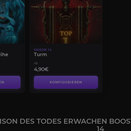
SAISON 14
eihe
Turm
AB
4,90€
EN
KONFIGURIEREN
AISON DES TODES ERWACHEN BOOST
14