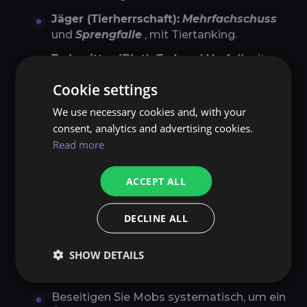
Jäger (Tierherrschaft):
Mehrfachschuss
und
Sprengfalle
, mit Tiertanking.
Todesritter (Blut):
Tod und Verfall
mit
Selbstheilung.
Cookie settings
Tipps zum Valley Gold Farming:
We use necessary cookies and, with your
Verwenden Sie den Glückstrank für
consent, analytics and advertising cookies.
bessere Drops.
Read more
Rüste GatherMate2 für
Kräuter-/Erzknoten aus.
ACCEPT ALL
Verwalten Sie Sunsong Ranch für 50–100 g
pro Grundstück über Tillers-
DECLINE ALL
Tageszeitungen.
SHOW DETAILS
Verkaufen Sie Materialien wie Golden
Lotus im Auktionshaus.
Beseitigen Sie Mobs systematisch, um ein