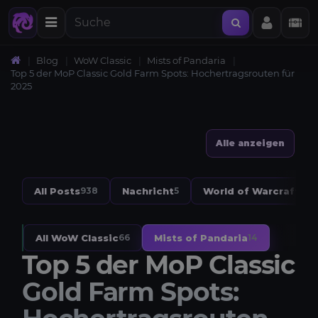
Blog
WoW Classic
Mists of Pandaria
Top 5 der MoP Classic Gold Farm Spots: Hochertragsrouten für
2025
Alle anzeigen
All Posts
Nachricht
World of Warcraft
938
5
328
All WoW Classic
Mists of Pandaria
66
14
Top 5 der MoP Classic
Gold Farm Spots: