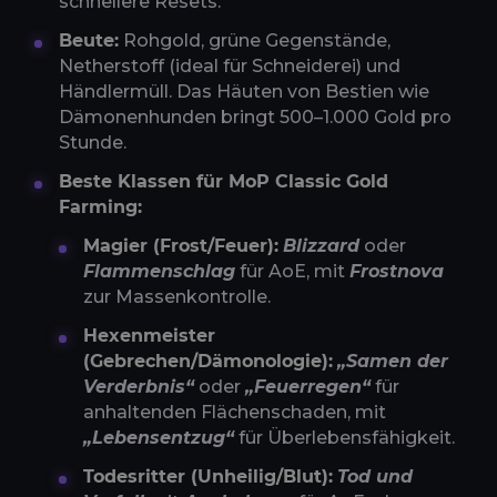
schnellere Resets.
Beute:
Rohgold, grüne Gegenstände,
Netherstoff (ideal für Schneiderei) und
Händlermüll. Das Häuten von Bestien wie
Dämonenhunden bringt 500–1.000 Gold pro
Stunde.
Beste Klassen für MoP Classic Gold
Farming:
Magier (Frost/Feuer):
Blizzard
oder
Flammenschlag
für AoE, mit
Frostnova
zur Massenkontrolle.
Hexenmeister
(Gebrechen/Dämonologie):
„Samen der
Verderbnis“
oder
„Feuerregen“
für
anhaltenden Flächenschaden, mit
„Lebensentzug“
für Überlebensfähigkeit.
Todesritter (Unheilig/Blut):
Tod und