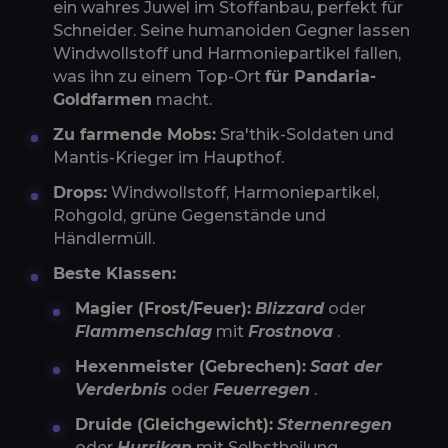
ein wahres Juwel im Stoffanbau, perfekt für
Schneider. Seine humanoiden Gegner lassen
Windwollstoff und Harmoniepartikel fallen,
was ihn zu einem Top-Ort
für Pandaria-
Goldfarmen
macht.
Zu farmende Mobs:
Sra'thik-Soldaten und
Mantis-Krieger im Haupthof.
Drops:
Windwollstoff, Harmoniepartikel,
Rohgold, grüne Gegenstände und
Händlermüll.
Beste Klassen:
Magier (Frost/Feuer):
Blizzard
oder
Flammenschlag
mit
Frostnova
.
Hexenmeister (Gebrechen):
Saat der
Verderbnis
oder
Feuerregen
.
Druide (Gleichgewicht):
Sternenregen
oder
Hurrikan
mit Selbstheilung.