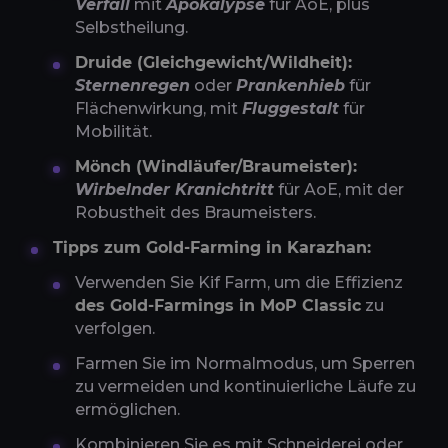
Verfall
mit
Apokalypse
für AoE, plus
Selbstheilung.
Druide (Gleichgewicht/Wildheit):
Sternenregen
oder
Prankenhieb
für
Flächenwirkung, mit
Fluggestalt
für
Mobilität.
Mönch (Windläufer/Braumeister):
Wirbelnder Kranichtritt
für AoE, mit der
Robustheit des Braumeisters.
Tipps zum Gold-Farming in Karazhan:
Verwenden Sie Kif Farm, um die Effizienz
des Gold-Farmings in MoP Classic
zu
verfolgen.
Farmen Sie im Normalmodus, um Sperren
zu vermeiden und kontinuierliche Läufe zu
ermöglichen.
Kombinieren Sie es mit Schneiderei oder