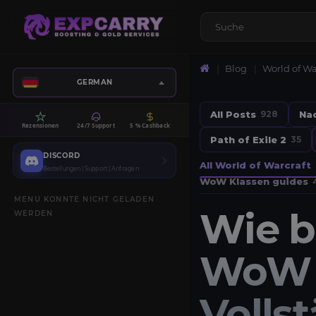
Blog
World of Wa
GERMAN
All Posts
Na
928
Rezensionen
24/7 Support
5 % Cashback
Path of Exile 2
35
DISCORD
All World of Warcraft
Bestellungen | Support | Anfragen
WoW Klassen guides
MENU KONNTE NICHT GELADEN
Wie b
WERDEN
WoW D
Volls