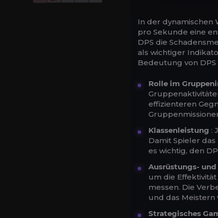
In der dynamischen W
pro Sekunde eine ent
DPS die Schadensmeng
als wichtiger Indikato
Bedeutung von DPS i
Rolle im Gruppeni
Gruppenaktivität
effizienteren Geg
Gruppenmissionen
Klassenleistung
: 
Damit Spieler das 
es wichtig, den D
Ausrüstungs- und
um die Effektivit
messen. Die Verb
und das Meistern
Strategisches Ga