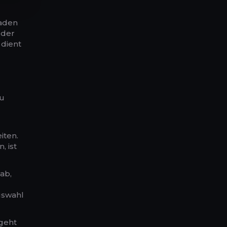
haden
 der
 dient
zu
iten.
, ist
ab,
uswahl
 geht