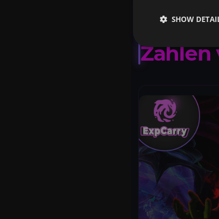
Präzisi
SHOW DETAI
Berechn
Zahlen 