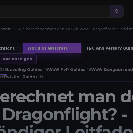
rcraft
Wie berechnet man den DPS in WoW Dragonflight? - Vollst
chricht
World of Warcraft
TBC Anniversary Gui
5
328
Alle anzeigen
Leveling Guides
WoW PvP Guides
WoW Dungeon und 
328
19
16
Reittier Guides
48
14
erechnet man d
ragonflight? -
tändiger Leitfad