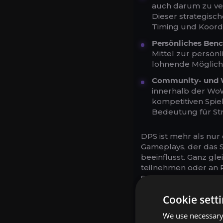
auch darum zu ve
Dieser strategisc
Timing und Koordi
Persönliches Be
Mittel zur persön
lohnende Möglichk
Community- und 
innerhalb der Wo
kompetitiven Spie
Bedeutung für Str
DPS ist mehr als nur 
Gameplays, der das Sp
beeinflusst. Ganz gle
teilnehmen oder an 
Schadens pro Sekunde
des Teams.
Cookie sett
We use necessary 