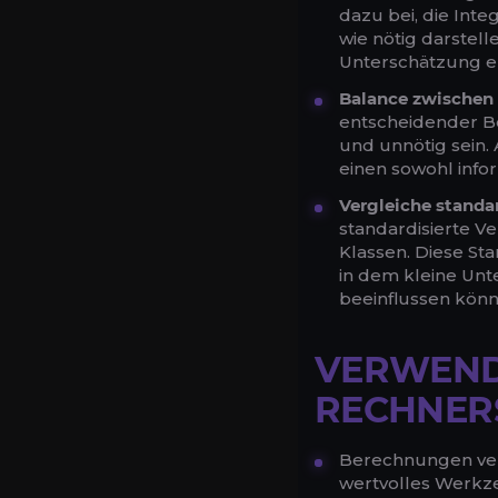
dazu bei, die Int
wie nötig darstel
Unterschätzung e
Balance zwischen 
entscheidender Be
und unnötig sein.
einen sowohl info
Vergleiche standa
standardisierte V
Klassen. Diese St
in dem kleine Unt
beeinflussen könn
VERWENDU
RECHNERS
Berechnungen vere
wertvolles Werkze