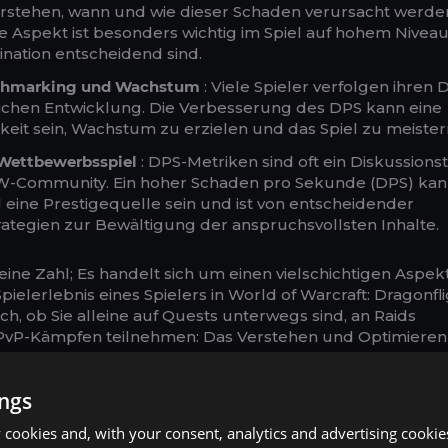
rstehen, wann und wie dieser Schaden verursacht werde
he Aspekt ist besonders wichtig im Spiel auf hohem Niveau
nation entscheidend sind.
nchmarking und Wachstum
: Viele Spieler verfolgen ihren 
lichen Entwicklung. Die Verbesserung des DPS kann eine
eit sein, Wachstum zu erzielen und das Spiel zu meister
Wettbewerbsspiel
: DPS-Metriken sind oft ein Diskussion
W-Community. Ein hoher Schaden pro Sekunde (DPS) kan
l eine Prestigequelle sein und ist von entscheidender
ategien zur Bewältigung der anspruchsvollsten Inhalte.
eine Zahl; Es handelt sich um einen vielschichtigen Aspek
ielerlebnis eines Spielers in World of Warcraft: Dragonfl
ich, ob Sie alleine auf Quests unterwegs sind, an Raids
PvP-Kämpfen teilnehmen: Das Verstehen und Optimieren
 ist der Schlüssel zum Erfolg sowohl des Einzelnen als
ings
cookies and, with your consent, analytics and advertising cookie