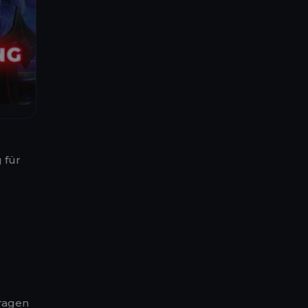
 für
tragen