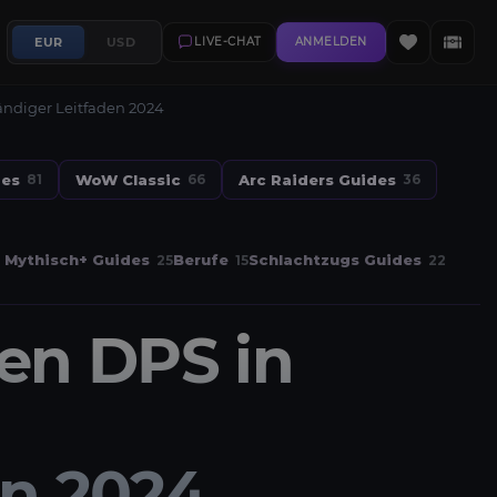
EUR
USD
LIVE-CHAT
ANMELDEN
ändiger Leitfaden 2024
des
WoW Classic
Arc Raiders Guides
81
66
36
Mythisch+ Guides
Berufe
Schlachtzugs Guides
25
15
22
en DPS in
en 2024