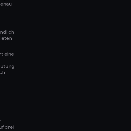
 genau
ndlich
bieten
t eine
eutung,
ich
r
f drei