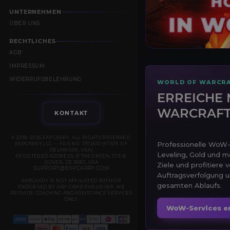
UNTERNEHMEN
ÜBER UNS
RECHTLICHES
AGB
IMPRESSUM
WIDERRUFSBELEHRUNG
WORLD OF WARCRA
ERREICHE 
WARCRAF
KONTAKT
© 2019–2026 EXPCARRY. ALL RIGHTS RESERVED.
Professionelle WoW-B
EXPCARRY LLC — FILE NO. 7372610 (STATE OF
DELAWARE, USA)
Leveling, Gold und m
REGISTERED ADDRESS: 8 THE GREEN, STE B,
DOVER, DE 19901, USA
Ziele und profitiere 
SUPPORT@EXPCARRY.COM
Auftragsverfolgung 
EXPCARRY IS NOT AFFILIATED WITH OR
gesamten Ablaufs.
ENDORSED BY ANY GAME PUBLISHER. WE
PROVIDE COACHING AND ASSISTANCE SERVICES
ONLY.
WoW-Services e