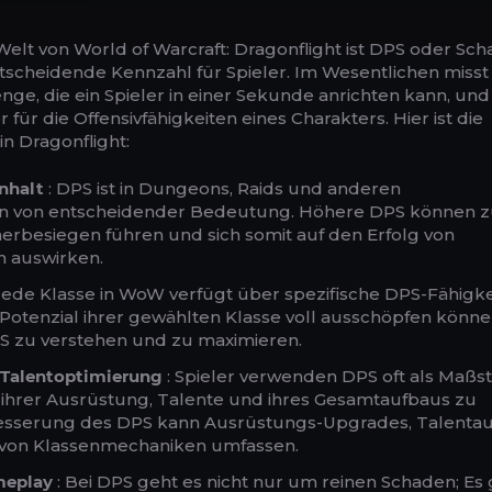
elt von World of Warcraft: Dragonflight ist DPS oder Sc
scheidende Kennzahl für Spieler. Im Wesentlichen misst
e, die ein Spieler in einer Sekunde anrichten kann, und
r für die Offensivfähigkeiten eines Charakters. Hier ist die
n Dragonflight:
nhalt
: DPS ist in Dungeons, Raids und anderen
en von entscheidender Bedeutung. Höhere DPS können 
nerbesiegen führen und sich somit auf den Erfolg von
 auswirken.
Jede Klasse in WoW verfügt über spezifische DPS-Fähigke
Potenzial ihrer gewählten Klasse voll ausschöpfen können
PS zu verstehen und zu maximieren.
 Talentoptimierung
: Spieler verwenden DPS oft als Maßst
ät ihrer Ausrüstung, Talente und ihres Gesamtaufbaus zu
esserung des DPS kann Ausrüstungs-Upgrades, Talenta
 von Klassenmechaniken umfassen.
meplay
: Bei DPS geht es nicht nur um reinen Schaden; Es