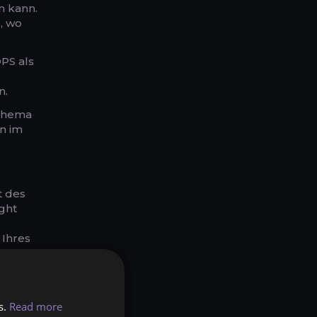
n kann.
, wo
DPS als
n.
sthema
n im
t des
ight
 Ihres
 auch
s.
Read more