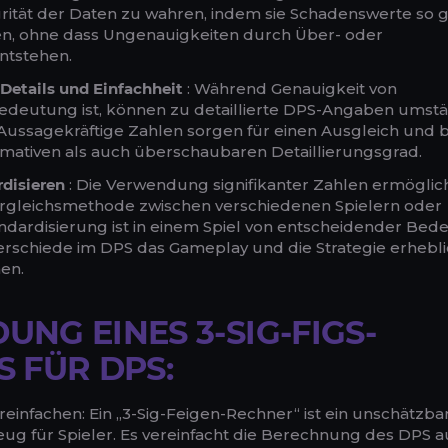
egrität der Daten zu wahren, indem sie Schadenswerte so
len, ohne dass Ungenauigkeiten durch Über- oder
ntstehen.
Details und Einfachheit
: Während Genauigkeit von
deutung ist, können zu detaillierte DPS-Angaben umstä
 Aussagekräftige Zahlen sorgen für einen Ausgleich und 
rmativen als auch überschaubaren Detaillierungsgrad.
rdisieren
: Die Verwendung signifikanter Zahlen ermöglich
ergleichsmethode zwischen verschiedenen Spielern oder
andardisierung ist in einem Spiel von entscheidender Bed
erschiede im DPS das Gameplay und die Strategie erhebl
en.
NG EINES 3-SIG-FIGS-
 FÜR DPS:
infachen: Ein „3-Sig-Feigen-Rechner“ ist ein unschätzba
ug für Spieler. Es vereinfacht die Berechnung des DPS au