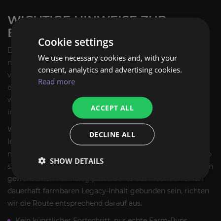
WICHTIGE HINWEISE ZUR
BESTELLUNG
Cookie settings
Die Arkadische Kriegsschildkröte ist ein Mount mit
We use necessary cookies and, with your
möglichem Zufallsfaktor. Deshalb können wir keinen Drop
consent, analytics and advertising cookies.
versprechen und auch keine garantierte Anzahl an Runs
Read more
oder Loot-Versuchen nennen. Stattdessen konzentrieren
wir uns auf die korrekte und effiziente Bearbeitung
ACCEPT ALL
innerhalb des tatsächlich verfügbaren Erwerbswegs.
Wenn für den Erwerb ein bestimmter Spielcharakter, ein
DECLINE ALL
Instanzzugang oder eine andere formale Voraussetzung
notwendig ist, stimmen wir die Details vorab mit dir ab. So
SHOW DETAILS
stellen wir sicher, dass die Umsetzung zum Mount und zum
gewünschten Farmweg passt. Sollte das Mount an einen
dauerhaft farmbaren Legacy-Inhalt gebunden sein, richten
wir die Route entsprechend darauf aus.
Kein künstlicher Fortschritt, nur echte Farm-Runs