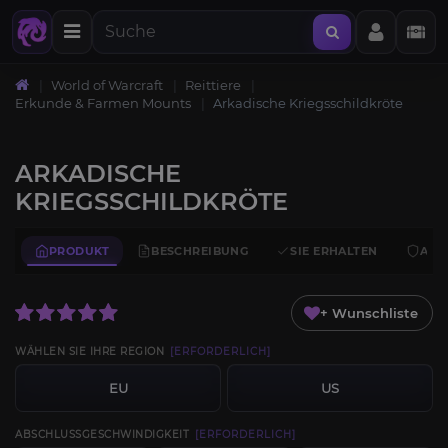
World of Warcraft
Reittiere
Erkunde & Farmen Mounts
Arkadische Kriegsschildkröte
ARKADISCHE
KRIEGSSCHILDKRÖTE
PRODUKT
BESCHREIBUNG
SIE ERHALTEN
ANF
+ Wunschliste
WÄHLEN SIE IHRE REGION
[ERFORDERLICH]
EU
US
ABSCHLUSSGESCHWINDIGKEIT
[ERFORDERLICH]