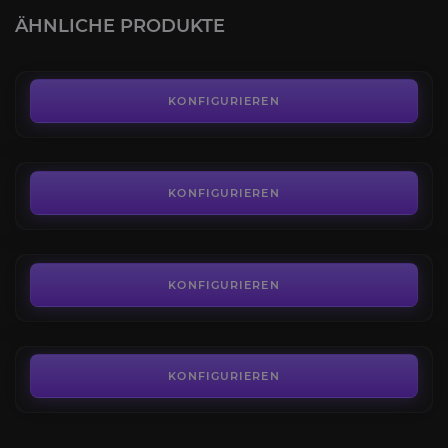
4.2
ÄHNLICHE PRODUKTE
AB
129,99€
Gepanzerter Frosteber
4.1
KONFIGURIEREN
AB
55,00€
Gepanzerter Frostwolf
4.0
KONFIGURIEREN
AB
80,00€
Uralter Salamanther
4.5
KONFIGURIEREN
AB
55,00€
KONFIGURIEREN