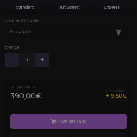
Standard
Fast Speed
Express
GOLD HINZUFÜGEN
▾
Bitte wählen
Menge
−
+
GESAMTPREIS
5 % Cashback
390,00€
+19.50€
+ Warenkorb