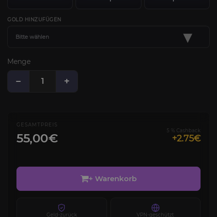
GOLD HINZUFÜGEN
▾
Bitte wählen
Menge
−
+
GESAMTPREIS
5 % Cashback
55,00€
+2.75€
+ Warenkorb
Geld-zurück
VPN-geschützt