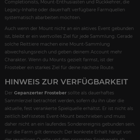
Completionists, Mount-Enthusiasten und Rückkehrer, die
Legacy-Inhalte oder dauerhaft verfügbare Farmquellen
systematisch abarbeiten möchten.
Auch wenn der Mount nicht an ein aktives Event gebunden
ist, bleibt er ein wertvolles Ziel für jede Sammlung. Gerade
solche Reittiere machen eine Mount-Sammlung
abwechslungsreich und geben deinem Account mehr
Charakter. Wenn du Mounts gezielt farmst, ist der
Frosteber ein starkes Ziel für deine nächste Route.
HINWEIS ZUR VERFÜGBARKEIT
Der
Gepanzerter Frosteber
sollte als dauerhaftes
Sammlerziel betrachtet werden, sofern du ihn über die
aktuelle, fest verankerte Spielquelle erhältst. Er ist nicht als
zeitlich befristetes Event-Mount beschrieben und muss
daher nicht an ein laufendes Sonderereignis gebunden sein.
Für die Farm gilt dennoch: Der konkrete Erhalt hängt von
der jeweiligen Quelle und den normalen Spielregeln ab.