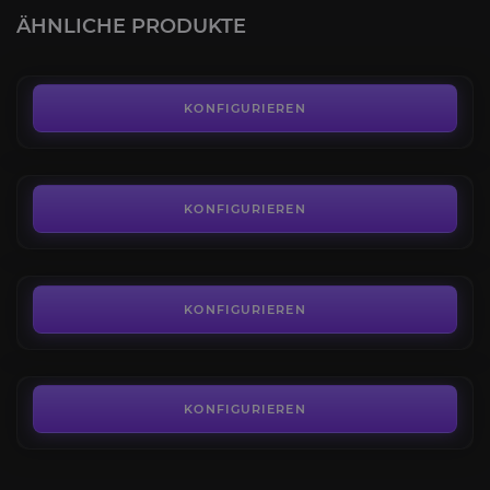
4.0
ÄHNLICHE PRODUKTE
AB
80,00€
Arkadische Kriegsschildkröte
4.8
KONFIGURIEREN
AB
390,00€
Größter Schleimer der Stadt
4.3
KONFIGURIEREN
AB
21,00€
Uralter Salamanther
4.5
KONFIGURIEREN
AB
55,00€
KONFIGURIEREN