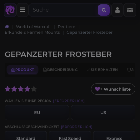
World of Warcraft
Reittiere
Erkunde & Farmen Mounts
Gepanzerter Frosteber
GEPANZERTER FROSTEBER
PRODUKT
BESCHREIBUNG
SIE ERHALTEN
ANF
+ Wunschliste
WÄHLEN SIE IHRE REGION
[ERFORDERLICH]
EU
US
ABSCHLUSSGESCHWINDIGKEIT
[ERFORDERLICH]
Standard
Fast Speed
Express