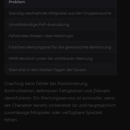
Problem
Sinn
Ständig wechselnde Mitspieler aus der Gruppensuche
Gepla
Unvollständige PvP-Ausrüstung
Chara
Fehlendes Wissen über Matchups
Coach
Falsches Wertungsziel für die gewünschte Belohnung
Exak
MMR deutlich unter der sichtbaren Wertung
Stabi
Start erst in den letzten Tagen der Saison
Zeitk
Coaching kann Fehler bei Positionierung,
Kontrollketten, defensiven Fähigkeiten und Zielwahl
identifizieren. Ein Wertungsservice ist sinnvoller, wenn
der Charakter bereits vorbereitet ist und hauptsächlich
zuverlässige Mitspieler oder verfügbare Spielzeit
fehlen.