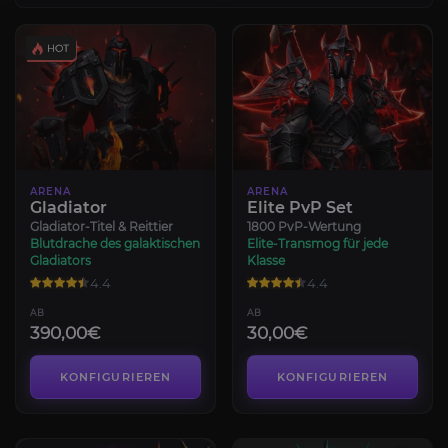
ARENA
ARENA
Gladiator
Elite PvP Set
Gladiator-Titel & Reittier
1800 PvP-Wertung
Blutdrache des galaktischen
Elite-Transmog für jede
Gladiators
Klasse
4.4
4.4
AB
AB
390,00€
30,00€
KONFIGURIEREN
KONFIGURIEREN