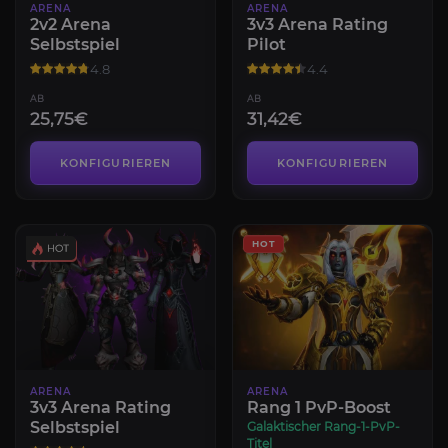
ARENA
ARENA
2v2 Arena
3v3 Arena Rating
Selbstspiel
Pilot
4.8
4.4
AB
AB
25,75€
31,42€
KONFIGURIEREN
KONFIGURIEREN
HOT
ARENA
ARENA
3v3 Arena Rating
Rang 1 PvP-Boost
Selbstspiel
Galaktischer Rang-1-PvP-
Titel