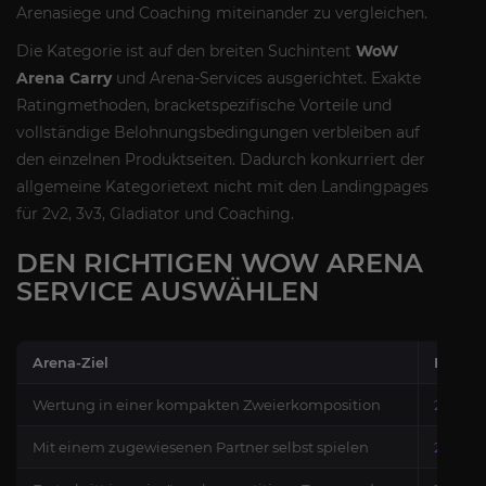
Arenasiege und Coaching miteinander zu vergleichen.
Die Kategorie ist auf den breiten Suchintent
WoW
Arena Carry
und Arena-Services ausgerichtet. Exakte
Ratingmethoden, bracketspezifische Vorteile und
vollständige Belohnungsbedingungen verbleiben auf
den einzelnen Produktseiten. Dadurch konkurriert der
allgemeine Kategorietext nicht mit den Landingpages
für 2v2, 3v3, Gladiator und Coaching.
DEN RICHTIGEN WOW ARENA
SERVICE AUSWÄHLEN
Arena-Ziel
Empfoh
Wertung in einer kompakten Zweierkomposition
2v2 Are
Mit einem zugewiesenen Partner selbst spielen
2v2 Are