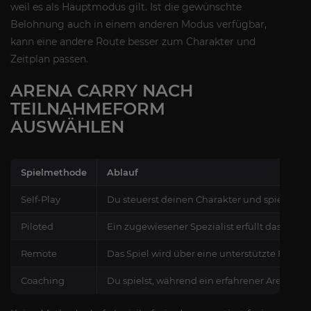
weil es als Hauptmodus gilt. Ist die gewünschte
Belohnung auch in einem anderen Modus verfügbar,
kann eine andere Route besser zum Charakter und
Zeitplan passen.
ARENA CARRY NACH
TEILNAHMEFORM
AUSWÄHLEN
Spielmethode
Ablauf
Self-Play
Du steuerst deinen Charakter und spielst m
Piloted
Ein zugewiesener Spezialist erfüllt das verei
Remote
Das Spiel wird über eine unterstützte Fernz
Coaching
Du spielst, während ein erfahrener Arenaspi