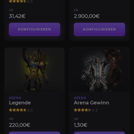
4.5
AB
AB
31,42€
2.900,00€
KONFIGURIEREN
KONFIGURIEREN
ARENA
ARENA
Legende
Arena Gewinn
4.5
4.3
AB
AB
220,00€
1,30€