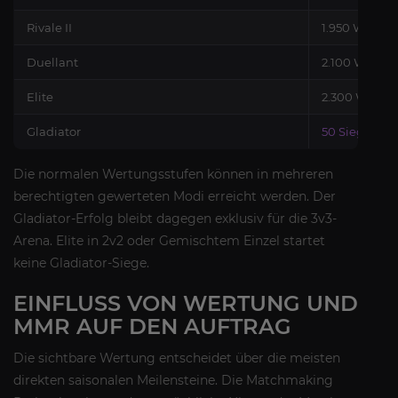
Rivale II
1.950 Wertun
Duellant
2.100 Wertun
Elite
2.300 Wertun
Gladiator
50 Siege in 3
Die normalen Wertungsstufen können in mehreren
berechtigten gewerteten Modi erreicht werden. Der
Gladiator-Erfolg bleibt dagegen exklusiv für die 3v3-
Arena. Elite in 2v2 oder Gemischtem Einzel startet
keine Gladiator-Siege.
EINFLUSS VON WERTUNG UND
MMR AUF DEN AUFTRAG
Die sichtbare Wertung entscheidet über die meisten
direkten saisonalen Meilensteine. Die Matchmaking