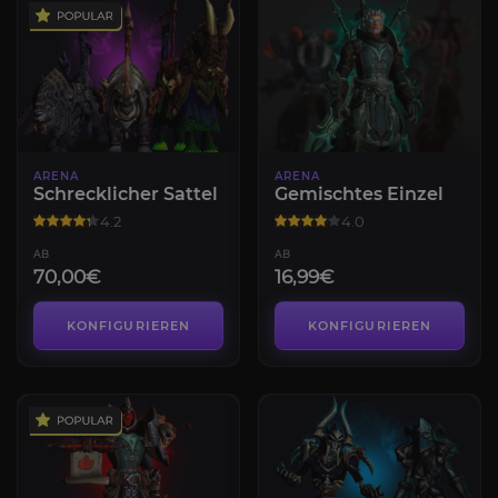
ARENA
ARENA
Schrecklicher Sattel
Gemischtes Einzel
4.2
4.0
AB
AB
70,00€
16,99€
KONFIGURIEREN
KONFIGURIEREN