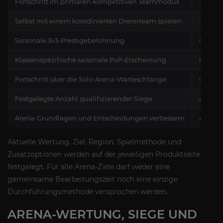
Fortschritt im primären kompetitiven Teammodus
3v3 Are
Selbst mit einem koordinierten Dreierteam spielen
3v3 Are
Saisonale 3v3-Prestigebelohnung
Gladiat
Klassenspezifische saisonale PvP-Erscheinung
Elite-P
Fortschritt über die Solo-Arena-Warteschlange
Gemisc
Festgelegte Anzahl qualifizierender Siege
Arena-
Arena-Grundlagen und Entscheidungen verbessern
Arena-
Aktuelle Wertung, Ziel, Region, Spielmethode und
Zusatzoptionen werden auf der jeweiligen Produktseite
festgelegt. Für alle Arena-Ziele darf weder eine
gemeinsame Bearbeitungszeit noch eine einzige
Durchführungsmethode versprochen werden.
ARENA-WERTUNG, SIEGE UND