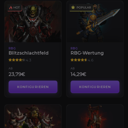
RBG
RBG
Blitzschlachtfeld
RBG-Wertung
4.3
4.6
AB
AB
23,79€
14,29€
KONFIGURIEREN
KONFIGURIEREN