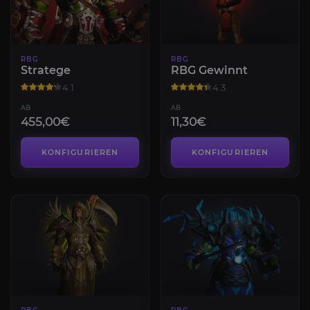
RBG
RBG
Stratege
RBG Gewinnt
4.1
4.3
AB
AB
455,00€
11,30€
KONFIGURIEREN
KONFIGURIEREN