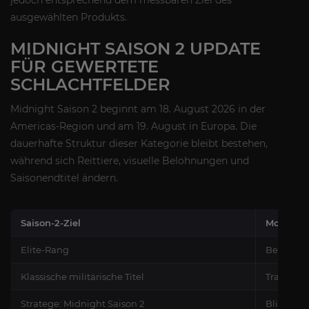
jedoch entsprechend dem messbaren Ziel des
ausgewählten Produkts.
MIDNIGHT SAISON 2 UPDATE
FÜR GEWERTETE
SCHLACHTFELDER
Midnight Saison 2 beginnt am 18. August 2026 in der
Americas-Region und am 19. August in Europa. Die
dauerhafte Struktur dieser Kategorie bleibt bestehen,
während sich Reittiere, visuelle Belohnungen und
Saisonendtitel ändern.
Saison-2-Ziel
Modus
Elite-Rang
Berechtig
Klassische militärische Titel
Tradition
Stratege: Midnight Saison 2
Blitzschl