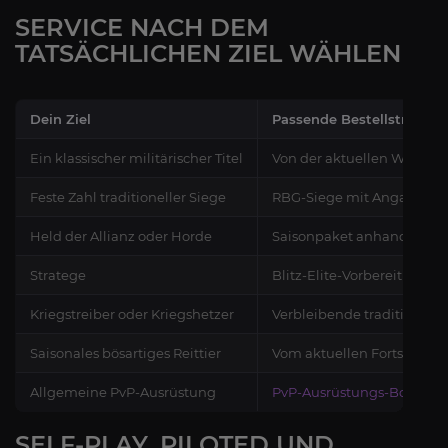
SERVICE NACH DEM
TATSÄCHLICHEN ZIEL WÄHLEN
Dein Ziel
Passende Bestellstruktur
Ein klassischer militärischer Titel
Von der aktuellen Wertung
Feste Zahl traditioneller Siege
RBG-Siege mit Angabe des
Held der Allianz oder Horde
Saisonpaket anhand des Li
Stratege
Blitz-Elite-Vorbereitung pl
Kriegstreiber oder Kriegshetzer
Verbleibende traditionell
Saisonales bösartiges Reittier
Vom aktuellen Fortschritt
Allgemeine PvP-Ausrüstung
PvP-Ausrüstungs-Boost
SELF-PLAY, PILOTED UND