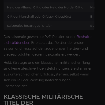
Held der Allianz: Giftig oder Held der Horde: Giftig
Klassisch
Giftiger Marschall oder Giftiger Kriegsfürst
Blitzschl
Saisonales bösartiges Reittier
Berechti
Das saisonale gewertete PvP-Reittier ist der
Boshafte
Lichtblüteneber
. Er ersetzt das Reittier der ersten
Saison und muss auf den zugehörigen Reittier- und
Siegesprodukten getrennt aktualisiert werden.
Held, Stratege und ein klassischer militärischer Rang
sind keine gleichwertigen Belohnungen. Sie stammen
aus unterschiedlichen Erfolgssystemen, selbst wenn
sich ein Teil der Wertungsanforderungen
überschneidet.
KLASSISCHE MILITÄRISCHE
TITEL DER