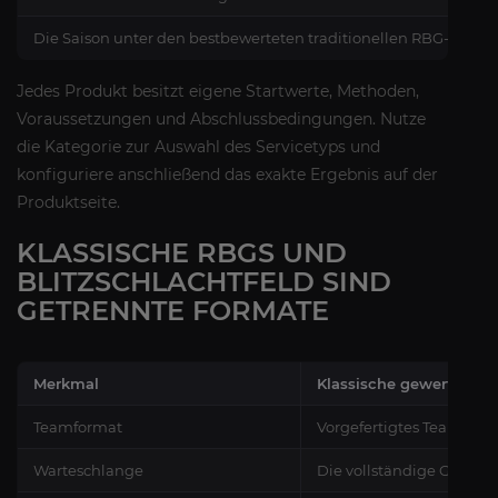
Die Saison unter den bestbewerteten traditionellen RBG-Spiel
Jedes Produkt besitzt eigene Startwerte, Methoden,
Voraussetzungen und Abschlussbedingungen. Nutze
die Kategorie zur Auswahl des Servicetyps und
konfiguriere anschließend das exakte Ergebnis auf der
Produktseite.
KLASSISCHE RBGS UND
BLITZSCHLACHTFELD SIND
GETRENNTE FORMATE
Merkmal
Klassische gewertete Sc
Teamformat
Vorgefertigtes Team mit 
Warteschlange
Die vollständige Grupp