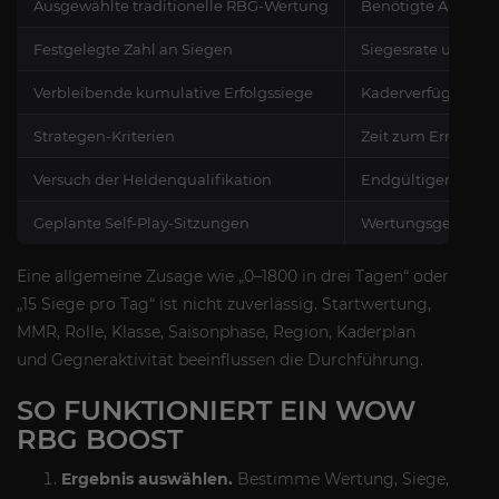
Ausgewählte traditionelle RBG-Wertung
Benötigte Anzahl 
Festgelegte Zahl an Siegen
Siegesrate und ge
Verbleibende kumulative Erfolgssiege
Kaderverfügbarkei
Strategen-Kriterien
Zeit zum Erreichen
Versuch der Heldenqualifikation
Endgültiger region
Geplante Self-Play-Sitzungen
Wertungsgewinn de
Eine allgemeine Zusage wie „0–1800 in drei Tagen“ oder
„15 Siege pro Tag“ ist nicht zuverlässig. Startwertung,
MMR, Rolle, Klasse, Saisonphase, Region, Kaderplan
und Gegneraktivität beeinflussen die Durchführung.
SO FUNKTIONIERT EIN WOW
RBG BOOST
Ergebnis auswählen.
Bestimme Wertung, Siege,