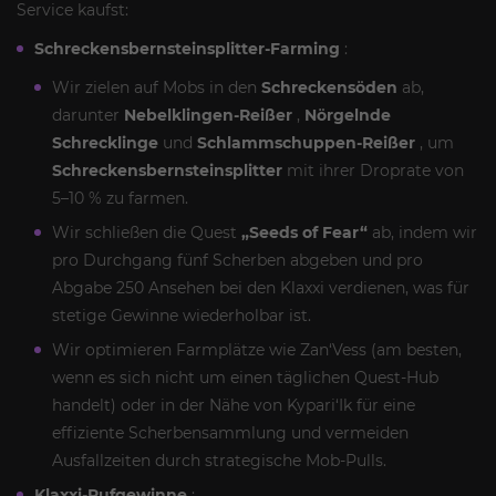
Service kaufst:
Schreckensbernsteinsplitter-Farming
:
Wir zielen auf Mobs in den
Schreckensöden
ab,
darunter
Nebelklingen-Reißer
,
Nörgelnde
Schrecklinge
und
Schlammschuppen-Reißer
, um
Schreckensbernsteinsplitter
mit ihrer Droprate von
5–10 % zu farmen.
Wir schließen die Quest
„Seeds of Fear“
ab, indem wir
pro Durchgang fünf Scherben abgeben und pro
Abgabe 250 Ansehen bei den Klaxxi verdienen, was für
stetige Gewinne wiederholbar ist.
Wir optimieren Farmplätze wie Zan‘Vess (am besten,
wenn es sich nicht um einen täglichen Quest-Hub
handelt) oder in der Nähe von Kypari‘Ik für eine
effiziente Scherbensammlung und vermeiden
Ausfallzeiten durch strategische Mob-Pulls.
Klaxxi-Rufgewinne
: