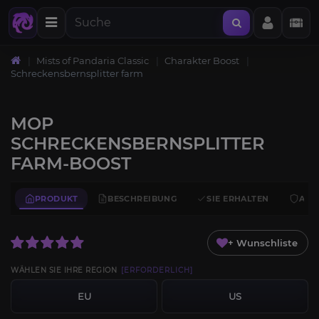
Mists of Pandaria Classic
Charakter Boost
Schreckensbernsplitter farm
MOP
SCHRECKENSBERNSPLITTER
FARM-BOOST
PRODUKT
BESCHREIBUNG
SIE ERHALTEN
ANF
+ Wunschliste
WÄHLEN SIE IHRE REGION
[ERFORDERLICH]
EU
US