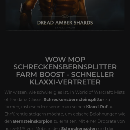
WOW MOP
SCHRECKENSBERNSPLITTER
FARM BOOST - SCHNELLER
KLAXXI-VERTRETER
Wir wissen, wie schwierig es ist, in World of Warcraft: Mists
of Pandaria Classic
Schreckensbernsteinsplitter
zu
farmen, insbesondere wenn man seinen
Klaxxi-Ruf
auf
Ehrfürchtig steigern möchte, um epische Belohnungen wie
den
Bernsteinskorpion
zu erhalten. Mit einer Droprate von
nur 5–10 % von Mobs in den
Schreckensöden
und der