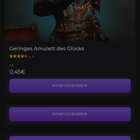
Geringes Amulett des Glücks
4.4
AB
0,45€
Die Klaxxi
4.5
KONFIGURIEREN
AB
6,50€
MoP Classic Tägliche Quests
5.0
KONFIGURIEREN
AB
8,90€
Platinmünzen