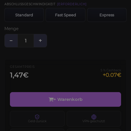
ABSCHLUSSGESCHWINDIGKEIT
[ERFORDERLICH]
Standard
Fast Speed
Express
Menge
−
+
GESAMTPREIS
5 % Cashback
1,47€
+0.07€
+ Warenkorb
Geld-zurück
VPN-geschützt