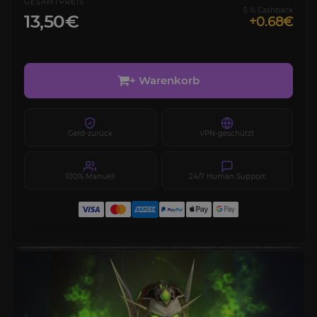
GESAMTPREIS
5 % Cashback
13,50€
+0.68€
+ Warenkorb
Geld-zurück
VPN-geschützt
100% Manuell
24/7 Human Support