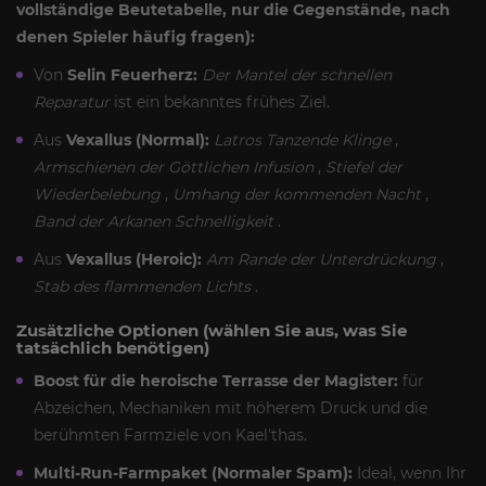
vollständige Beutetabelle, nur die Gegenstände, nach
denen Spieler häufig fragen):
Von
Selin Feuerherz:
Der Mantel der schnellen
Reparatur
ist ein bekanntes frühes Ziel.
Aus
Vexallus (Normal):
Latros Tanzende Klinge
,
Armschienen der Göttlichen Infusion
,
Stiefel der
Wiederbelebung
,
Umhang der kommenden Nacht
,
Band der Arkanen Schnelligkeit
.
Aus
Vexallus (Heroic):
Am Rande der Unterdrückung
,
Stab des flammenden Lichts
.
Zusätzliche Optionen (wählen Sie aus, was Sie
tatsächlich benötigen)
Boost für die heroische Terrasse der Magister:
für
Abzeichen, Mechaniken mit höherem Druck und die
berühmten Farmziele von Kael'thas.
Multi-Run-Farmpaket (Normaler Spam):
Ideal, wenn Ihr