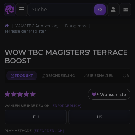
WoW TBC Anniversary
Dungeons
Terrasse der Magister
WOW TBC MAGISTERS' TERRACE
BOOST
PRODUKT
BESCHREIBUNG
SIE ERHALTEN
ANF
+ Wunschliste
WÄHLEN SIE IHRE REGION
[ERFORDERLICH]
EU
US
PLAY-METHODE
[ERFORDERLICH]