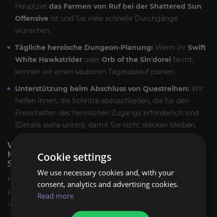
Hauptziel
das Farmen von Ruf bei der Shattered Sun
Offensive
ist und Sie viele schnelle Durchgänge
wünschen.
Tägliche heroische Dungeon-Planung:
Wenn ihr
Swift
White Hawkstrider
oder
Orb of the Sin'dorei
farmt,
können wir einen sauberen Tagesablauf planen.
Unterstützung beim Abschluss von Questreihen:
Wir
helfen Ihnen, die Schritte abzuschließen, die für den
Freischalten des heroischen Zugangs erforderlich sind
(Details siehe unten), damit Sie nicht stecken bleiben.
WIE WERDEN WIR DEN TBC CLASSIC
MAGISTERS' TERRACE DUNGEON CARRY
Cookie settings
SERVICE DURCHFÜHREN?
We use necessary cookies and, with your
Hier ist die Kurzanleitung, damit Sie genau wissen, was
consent, analytics and advertising cookies.
passiert und was Sie tun müssen. Einfach, vorhersehbar
Read more
und ohne böse Überraschungen.