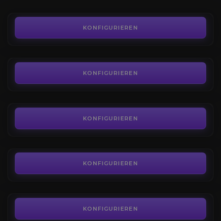
9,99€
Sonnenbrunnenplateau
4.9
KONFIGURIEREN
AB
750,00€
Offensive der Zerschmetterten Sonne
4.6
KONFIGURIEREN
AB
10,00€
Der Tiefensumpf
4.6
KONFIGURIEREN
AB
13,50€
Die Dampfkammer
4.6
KONFIGURIEREN
AB
13,50€
Die Sklavenunterkünfte
4.6
KONFIGURIEREN