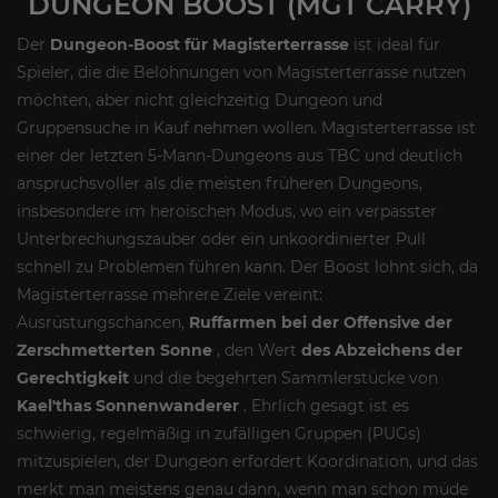
DUNGEON BOOST (MGT CARRY)
Der
Dungeon-Boost für Magisterterrasse
ist ideal für
Spieler, die die Belohnungen von Magisterterrasse nutzen
möchten, aber nicht gleichzeitig Dungeon und
Gruppensuche in Kauf nehmen wollen. Magisterterrasse ist
einer der letzten 5-Mann-Dungeons aus TBC und deutlich
anspruchsvoller als die meisten früheren Dungeons,
insbesondere im heroischen Modus, wo ein verpasster
Unterbrechungszauber oder ein unkoordinierter Pull
schnell zu Problemen führen kann. Der Boost lohnt sich, da
Magisterterrasse mehrere Ziele vereint:
Ausrüstungschancen,
Ruffarmen bei der Offensive der
Zerschmetterten Sonne
, den Wert
des Abzeichens der
Gerechtigkeit
und die begehrten Sammlerstücke von
Kael'thas Sonnenwanderer
. Ehrlich gesagt ist es
schwierig, regelmäßig in zufälligen Gruppen (PUGs)
mitzuspielen, der Dungeon erfordert Koordination, und das
merkt man meistens genau dann, wenn man schon müde