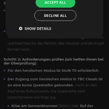
ACCEPT ALL
Schritt 1: Schwierigkeitsgrad und Ziel auswählen
Wähle
„Normal“
, wenn du ein reibungsloses
DECLINE ALL
Spielerlebnis, Fortschritt im Ruf und wiederholte
Durchläufe zum Farmen wünschst.
SHOW DETAILS
Wählt
den Boost „Heroische Magisterterrasse“,
wenn
ihr den Wert
des Abzeichens der Gerechtigkeit
nutzen
und Kael'thas für das Reittier, das Haustier und die Kugel
farmen wollt.
Schritt 2: Anforderungen prüfen (wir helfen Ihnen bei
der Überprüfung)
Für den heroischen Modus ist Stufe 70 erforderlich
.
Der Zugang zum heroischen Modus in TBC Classic ist
an eine kurze Questreihe gebunden
, nicht an den
Kauf eines Rufschlüssels. Die Questreihe sieht
typischerweise wie folgt aus:
Krise am Sonnenbrunnen
(Aldor) oder
Ruf der