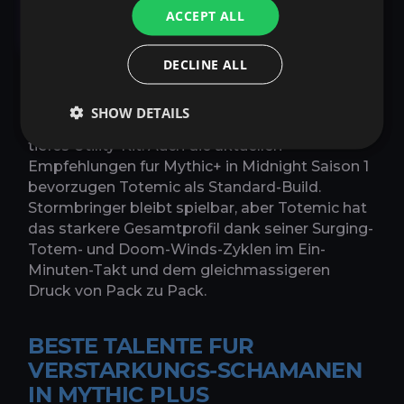
Mythic-Plus-Guide in
ACCEPT ALL
Midnight Saison 1
DECLINE ALL
Mythic+ spielt direkt in die Starken von
Verstarkung hinein: starker Prioritatsschaden,
SHOW DETAILS
guter Cleave, haufige Burst-Fenster und ein
tiefes Utility-Kit. Auch die aktuellen
Empfehlungen fur Mythic+ in Midnight Saison 1
bevorzugen Totemic als Standard-Build.
Stormbringer bleibt spielbar, aber Totemic hat
das starkere Gesamtprofil dank seiner Surging-
Totem- und Doom-Winds-Zyklen im Ein-
Minuten-Takt und dem gleichmassigeren
Druck von Pack zu Pack.
BESTE TALENTE FUR
VERSTARKUNGS-SCHAMANEN
IN MYTHIC PLUS