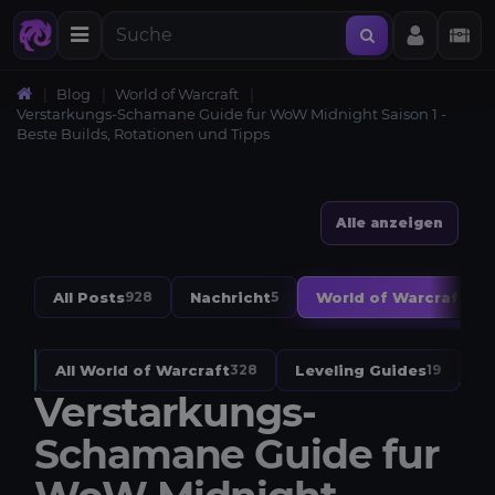
Blog
World of Warcraft
Verstarkungs-Schamane Guide fur WoW Midnight Saison 1 -
Beste Builds, Rotationen und Tipps
Alle anzeigen
All Posts
Nachricht
World of Warcraft
928
5
328
All World of Warcraft
Leveling Guides
W
328
19
Verstarkungs-
Schamane Guide fur