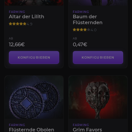
FARMING
FARMING
Altar der Lilith
Baum der
Flüsternden
4.9
4.0
AB
AB
12,66€
0,47€
KONFIGURIEREN
KONFIGURIEREN
FARMING
FARMING
Flüsternde Obolen
Grim Favors