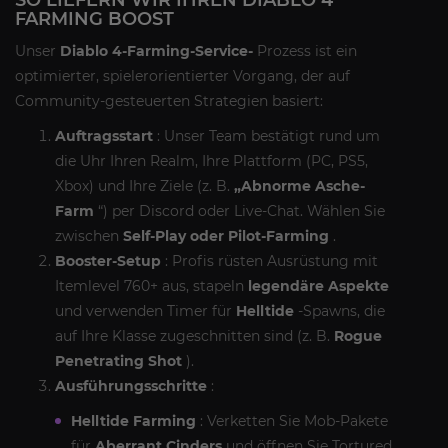
FARMING BOOST
Unser
Diablo 4-Farming-Service-
Prozess ist ein
optimierter, spielerorientierter Vorgang, der auf
Community-gesteuerten Strategien basiert:
Auftragsstart
: Unser Team bestätigt rund um
die Uhr Ihren Realm, Ihre Plattform (PC, PS5,
Xbox) und Ihre Ziele (z. B.
„Abnorme Asche-
Farm
“) per Discord oder Live-Chat. Wählen Sie
zwischen
Self-Play oder Pilot-Farming
.
Booster-Setup
: Profis rüsten Ausrüstung mit
Itemlevel 760+ aus, stapeln
legendäre Aspekte
und verwenden Timer für
Helltide
-Spawns, die
auf Ihre Klasse zugeschnitten sind (z. B.
Rogue
Penetrating Shot
).
Ausführungsschritte
:
Helltide Farming
: Verketten Sie Mob-Pakete
für
Aberrant Cinders
und öffnen Sie Tortured