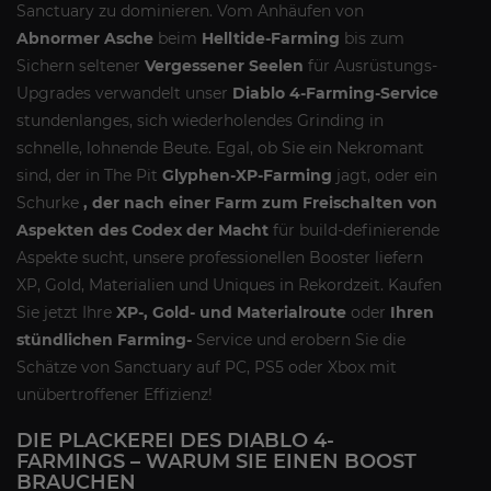
Sanctuary zu dominieren. Vom Anhäufen von
Abnormer Asche
beim
Helltide-Farming
bis zum
Sichern seltener
Vergessener Seelen
für Ausrüstungs-
Upgrades verwandelt unser
Diablo 4-Farming-Service
stundenlanges, sich wiederholendes Grinding in
schnelle, lohnende Beute. Egal, ob Sie ein Nekromant
sind, der in The Pit
Glyphen-XP-Farming
jagt, oder ein
Schurke
, der nach einer Farm zum Freischalten von
Aspekten des Codex der Macht
für build-definierende
Aspekte sucht, unsere professionellen Booster liefern
XP, Gold, Materialien und Uniques in Rekordzeit. Kaufen
Sie jetzt Ihre
XP-, Gold- und Materialroute
oder
Ihren
stündlichen Farming-
Service und erobern Sie die
Schätze von Sanctuary auf PC, PS5 oder Xbox mit
unübertroffener Effizienz!
DIE PLACKEREI DES DIABLO 4-
FARMINGS – WARUM SIE EINEN BOOST
BRAUCHEN