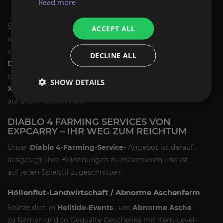
Read more
Drops.
Solo-Farming leidet unter schlechtem RNG oder
ACCEPT ALL
ineffizienten Routen, während LFG-Gruppen das Risiko
von Wipes oder verpassten Event-Timern eingehen.
DECLINE ALL
Der Diablo 4-Farming-Service
von ExpCarry beseitigt
diese Hürden und bietet
Helltide-Farming
,
Glyphen-
SHOW DETAILS
XP-Farm
und
US-EU-Service
für nahtlose Beutezüge
auf allen Plattformen.
DIABLO 4 FARMING SERVICES VON
EXPCARRY – IHR WEG ZUM REICHTUM
Unser
Diablo 4-Farming-Service-
Angebot ist darauf
ausgelegt, Ihre Belohnungen zu maximieren und ist
auf jeden Spielstil zugeschnitten:
Höllenflut-Landwirtschaft / Abnorme Aschenfarm
Stürze dich in
Helltide-Events
, um
Abnorme Asche
zu farmen und so Gequälte Geschenke mit Item-Level-