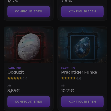
1,47€
7,91€
KONFIGURIEREN
KONFIGURIEREN
FARMING
FARMING
Obduzit
Prächtiger Funke
4.4
4.6
AB
AB
3,85€
10,21€
KONFIGURIEREN
KONFIGURIEREN