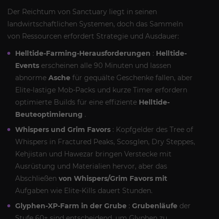
Der Reichtum von Sanctuary liegt in seinen
landwirtschaftlichen Systemen, doch das Sammeln
von Ressourcen erfordert Strategie und Ausdauer:
Helltide-Farming-Herausforderungen
:
Helltide-
Events
erscheinen alle 90 Minuten und lassen
abnorme
Asche
für gequälte Geschenke fallen, aber
Elite-lastige Mob-Packs und kurze Timer erfordern
optimierte Builds für eine effiziente
Helltide-
Beuteoptimierung
.
Whispers und Grim Favors
: Kopfgelder des Tree of
Whispers in Fractured Peaks, Scosglen, Dry Steppes,
Kehjistan und Hawezar bringen Verstecke mit
Ausrüstung und Materialien hervor, aber das
Abschließen
von Whispers/Grim Favors mit
Aufgaben wie Elite-Kills dauert Stunden.
Glyphen-XP-Farm in der Grube
:
Grubenläufe
der
Stufe 60+ sind entscheidend, um Glyphen zu