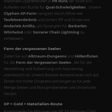
Maximale Glyphenstufen in
Pit Runs
der Stufe 60+,
Aufladen von Builds für
Qual-Schwierigkeiten
. Unsere
Glyphen-XP-Farm
navigiert durch Affixe wie
Teufelsverderbnis
und sichert XP und Drops wie
Andariels Antlitz,
um Synergien für
Barbarian
Whirlwind
oder
Sorcerer Chain Lightning
zu
verbessern.
Farm der vergessenen Seelen
Zielen Sie auf
Albtraum-Dungeons
und
Höllenfluten
für die
Farm der Vergessenen Seelen
, die für die
Herstellung und Aufwertung von Ausrüstung
unerlässlich ist. Unsere Booster konzentrieren sich auf
Zonen mit hoher Droprate und sorgen so für jede
Menge Seelen und Bonusmaterialien wie Unheilvolle
Herzen.
XP + Gold + Materialien-Route
Kombinieren Sie Millionen von XP, 50 Millionen Gold