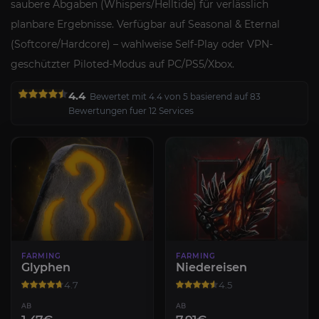
saubere Abgaben (Whispers/Helltide) für verlässlich
planbare Ergebnisse. Verfügbar auf Seasonal & Eternal
(Softcore/Hardcore) – wahlweise Self-Play oder VPN-
geschützter Piloted-Modus auf PC/PS5/Xbox.
4.4
Bewertet mit 4.4 von 5 basierend auf 83
Bewertungen fuer 12 Services
FARMING
FARMING
Glyphen
Niedereisen
4.7
4.5
AB
AB