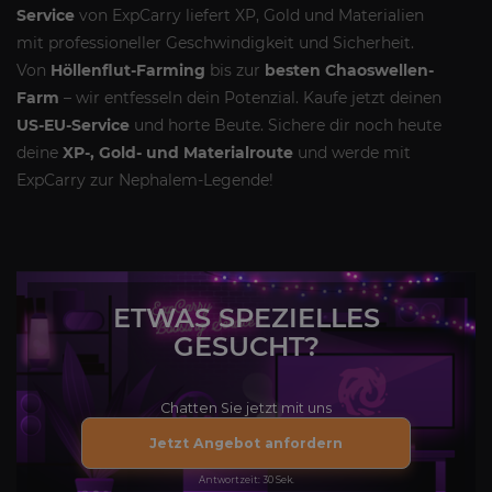
Service
von ExpCarry liefert XP, Gold und Materialien
mit professioneller Geschwindigkeit und Sicherheit.
Von
Höllenflut-Farming
bis zur
besten Chaoswellen-
Farm
– wir entfesseln dein Potenzial. Kaufe jetzt deinen
US-EU-Service
und horte Beute. Sichere dir noch heute
deine
XP-, Gold- und Materialroute
und werde mit
ExpCarry zur Nephalem-Legende!
ETWAS SPEZIELLES
GESUCHT?
Chatten Sie jetzt mit uns
Jetzt Angebot anfordern
Antwortzeit: 30 Sek.