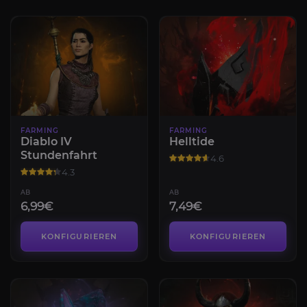
FARMING
FARMING
Diablo IV
Helltide
Stundenfahrt
4.6
4.3
AB
AB
6,99€
7,49€
KONFIGURIEREN
KONFIGURIEREN