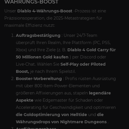
WÄHRUNGS-BOOST
Unser
Diablo 4-Währungs-Boost
-Prozess ist eine
Präzisionsoperation, die 2025-Metastrategien für
maximale Effizienz nutzt:
Auftragsbestätigung
: Unser 24/7-Team
überprüft Ihren Realm, Ihre Plattform (PC, PS5,
Xbox) und Ihre Ziele (z. B.
Diablo 4 Gold Carry für
50 Millionen Gold kaufen
) per Discord oder
Live-Chat. Wählen Sie
Self-Play oder Piloted
Boost,
je nach Ihrem Spielstil.
Booster-Vorbereitung
: Profis rüsten Ausrüstung
mit über 800 Item-Power-Elementen und
größeren Affixierungen aus, stapeln
legendäre
Aspekte
wie Edgemaster für Schaden oder
Accelerating für Geschwindigkeit und optimieren
die Goldoptimierung von Helltide
und
die
Währungsdrops von Nightmare Dungeons
.
Ausführungsphase
: