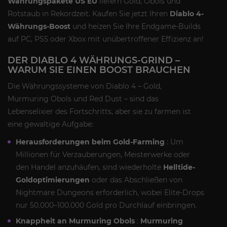
Währungspakete US EU
liefern Gold, Obols und
Rotstaub in Rekordzeit. Kaufen Sie jetzt Ihren
Diablo 4-
Währungs-Boost
und heizen Sie Ihre Endgame-Builds
auf PC, PS5 oder Xbox mit unübertroffener Effizienz an!
DER DIABLO 4 WÄHRUNGS-GRIND –
WARUM SIE EINEN BOOST BRAUCHEN
Die Währungssysteme von Diablo 4 – Gold,
Murmuring Obols und Red Dust – sind das
Lebenselixier des Fortschritts, aber sie zu farmen ist
eine gewaltige Aufgabe:
Herausforderungen beim Gold-Farming
: Um
Millionen für Verzauberungen, Meisterwerke oder
den Handel anzuhäufen, sind wiederholte
Helltide-
Goldoptimierungen
oder das Abschließen von
Nightmare Dungeons erforderlich, wobei Elite-Drops
nur 50.000–100.000 Gold pro Durchlauf einbringen.
Knappheit an Murmuring Obols
:
Murmuring