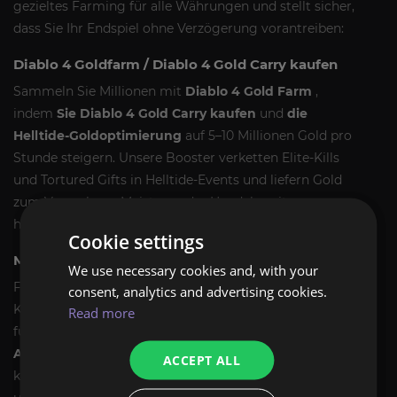
gezieltes Farming für alle Währungen und stellt sicher,
dass Sie Ihr Endspiel ohne Verzögerung vorantreiben:
Diablo 4 Goldfarm / Diablo 4 Gold Carry kaufen
Sammeln Sie Millionen mit
Diablo 4 Gold Farm
,
indem
Sie Diablo 4 Gold Carry kaufen
und
die
Helltide-Goldoptimierung
auf 5–10 Millionen Gold pro
Stunde steigern. Unsere Booster verketten Elite-Kills
und Tortured Gifts in Helltide-Events und liefern Gold
zum Verzaubern, Meistern oder Handeln mit
hochstufiger Ausrüstung wie dem Harlequin Crest.
Cookie settings
Murmelnde Obols-Landwirtschaft
We use necessary cookies and, with your
Farme
Murmuring Obols
für Glücksspiele beim
consent, analytics and advertising cookies.
Kuriositätenhändler und sichere dir bis zu 1.000 Obols
Read more
für seltene Ausrüstungsgegenstände wie
legendäre
Aspekte
oder einzigartige Gegenstände. Wir
ACCEPT ALL
konzentrieren uns auf Weltereignisse, Whisper Caches