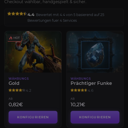
Checkout wählbar, handgespielt & sicher.
4.4
Bewertet mit 4.4 von 5 basierend auf 25
Bewertungen fuer 4 Services
WÄHRUNGS
WÄHRUNGS
Gold
Prächtiger Funke
4.2
4.6
AB
AB
0,82€
10,21€
KONFIGURIEREN
KONFIGURIEREN