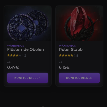
WÄHRUNGS
WÄHRUNGS
Flüsternde Obolen
Roter Staub
4.2
4.8
AB
AB
0,47€
6,15€
KONFIGURIEREN
KONFIGURIEREN