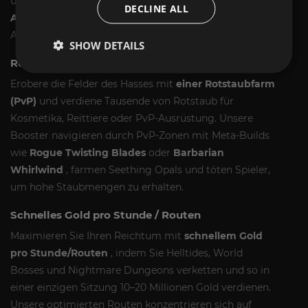
und Albtraum-Dungeons und optimieren die
DECLINE ALL
Albtraum-Dungeon-Währungsdrops
, um die Obol-
Ausbeute zu maximieren.
SHOW DETAILS
Rotstaubfarm (PvP)
Erobere die Felder des Hasses mit
einer Rotstaubfarm
(PvP)
und verdiene Tausende von Rotstaub für
Kosmetika, Reittiere oder PvP-Ausrüstung. Unsere
Booster navigieren durch PvP-Zonen mit Meta-Builds
wie
Rogue Twisting Blades
oder
Barbarian
Whirlwind
, farmen Seething Opals und töten Spieler,
um hohe Staubmengen zu erhalten.
Schnelles Gold pro Stunde / Routen
Maximieren Sie Ihren Reichtum mit
schnellem Gold
pro Stunde/Routen
, indem Sie Helltides, World
Bosses und Nightmare Dungeons verketten und so in
einer einzigen Sitzung 10–20 Millionen Gold verdienen.
Unsere optimierten Routen konzentrieren sich auf