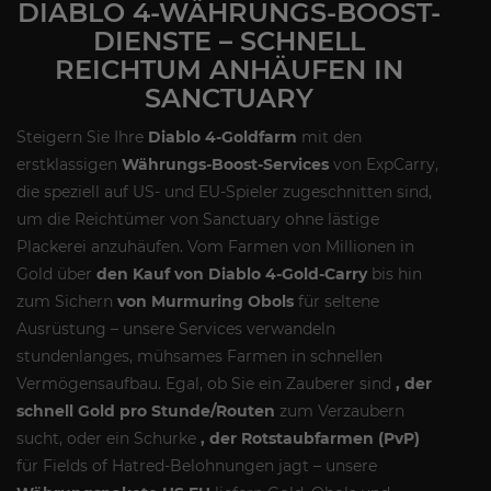
DIABLO 4-WÄHRUNGS-BOOST-
DIENSTE – SCHNELL
REICHTUM ANHÄUFEN IN
SANCTUARY
Steigern Sie Ihre
Diablo 4-Goldfarm
mit den
erstklassigen
Währungs-Boost-Services
von ExpCarry,
die speziell auf US- und EU-Spieler zugeschnitten sind,
um die Reichtümer von Sanctuary ohne lästige
Plackerei anzuhäufen. Vom Farmen von Millionen in
Gold über
den Kauf von Diablo 4-Gold-Carry
bis hin
zum Sichern
von Murmuring Obols
für seltene
Ausrüstung – unsere Services verwandeln
stundenlanges, mühsames Farmen in schnellen
Vermögensaufbau. Egal, ob Sie ein Zauberer sind
, der
schnell Gold pro Stunde/Routen
zum Verzaubern
sucht, oder ein Schurke
, der Rotstaubfarmen (PvP)
für Fields of Hatred-Belohnungen jagt – unsere