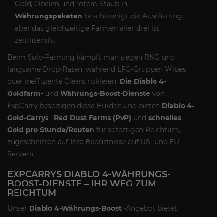
Gold, Obolen und rotem Staub in
Währungspaketen
beschleunigt die Ausrüstung,
aber das gleichzeitige Farmen aller drei ist
zeitintensiv.
Beim Solo-Farming kämpft man gegen RNG und
langsame Drop-Raten, während LFG-Gruppen Wipes
oder ineffiziente Clears riskieren.
Die Diablo 4-
Goldfarm-
und
Währungs-Boost-Dienste
von
ExpCarry beseitigen diese Hürden und bieten
Diablo 4-
Gold-Carrys
,
Red Dust Farms (PvP)
und
schnelles
Gold pro Stunde/Routen
für sofortigen Reichtum,
zugeschnitten auf Ihre Bedürfnisse auf US- und EU-
Servern.
EXPCARRYS DIABLO 4-WÄHRUNGS-
BOOST-DIENSTE – IHR WEG ZUM
REICHTUM
Unser
Diablo 4-Währungs-Boost
-Angebot bietet