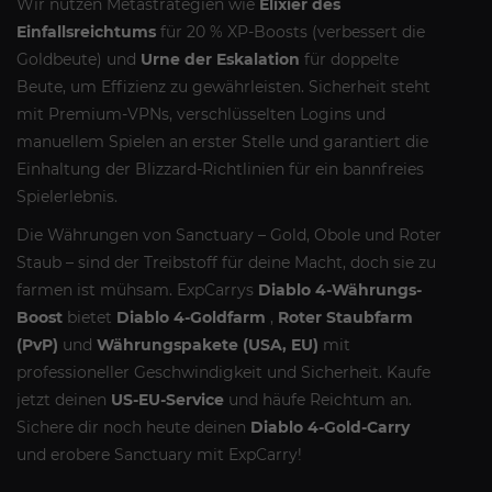
Wir nutzen Metastrategien wie
Elixier des
Einfallsreichtums
für 20 % XP-Boosts (verbessert die
Goldbeute) und
Urne der Eskalation
für doppelte
Beute, um Effizienz zu gewährleisten. Sicherheit steht
mit Premium-VPNs, verschlüsselten Logins und
manuellem Spielen an erster Stelle und garantiert die
Einhaltung der Blizzard-Richtlinien für ein bannfreies
Spielerlebnis.
Die Währungen von Sanctuary – Gold, Obole und Roter
Staub – sind der Treibstoff für deine Macht, doch sie zu
farmen ist mühsam. ExpCarrys
Diablo 4-Währungs-
Boost
bietet
Diablo 4-Goldfarm
,
Roter Staubfarm
(PvP)
und
Währungspakete (USA, EU)
mit
professioneller Geschwindigkeit und Sicherheit. Kaufe
jetzt deinen
US-EU-Service
und häufe Reichtum an.
Sichere dir noch heute deinen
Diablo 4-Gold-Carry
und erobere Sanctuary mit ExpCarry!