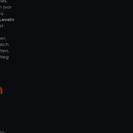
ias,
h (vor
zu
Leveln
el-
er,
atch
ten,
 Weg
n
zu