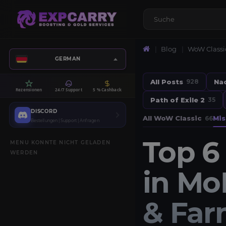
Blog
WoW Classi
GERMAN
All Posts
Na
928
Rezensionen
24/7 Support
5 % Cashback
Path of Exile 2
35
DISCORD
All WoW Classic
Mis
66
Bestellungen | Support | Anfragen
Top 6
MENU KONNTE NICHT GELADEN
WERDEN
in Mo
& Fa