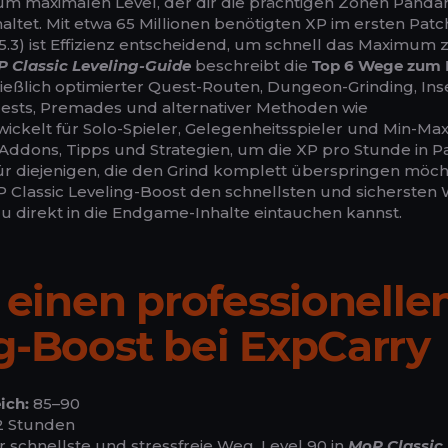
 zum maximalen Level, der dir die prächtigen Zonen Pandar
altet. Mit etwa 65 Millionen benötigten XP im ersten Patc
5.3) ist Effizienz entscheidend, um schnell das Maximum 
 Classic Leveling-Guide
beschreibt die
Top 6 Wege zum 
hließlich optimierter Quest-Routen, Dungeon-Grinding, Ins
sts, Premades und alternativer Methoden wie
ickelt für Solo-Spieler, Gelegenheitsspieler und Min-Max
 Addons, Tipps und Strategien, um die XP pro Stunde in P
ür diejenigen, die den Grind komplett überspringen möch
P Classic Leveling-Boost den schnellsten und sichersten
du direkt in die Endgame-Inhalte eintauchen kannst.
e einen professionelle
g-Boost bei ExpCarry
ich:
85–90
 Stunden
 schnellste und stressfreie Weg, Level 90 in
MoP Classic