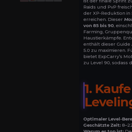
ist der finale Sprint
Raids und PvP freisch
der XP-Reduktion in 
erreichen. Dieser
MoP
von 85 bis 90
, einsc
Farming, Gruppenque
Haustierkämpfe. Entw
enthält dieser Guide
5.0 zu maximieren. F
bietet ExpCarry’s Mo
zu Level 90, sodass 
1. Kauf
Levelin
Optimaler Level-Bere
Geschätzte Zeit:
8–22
Warum es top ist:
Der