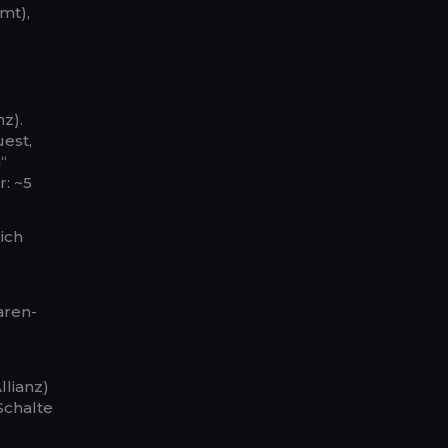
mt),
z).
est,
“
: ~5
ich
aren-
llianz)
Schalte