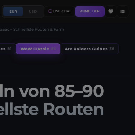
EUR
USD
LIVE-CHAT
ANMELDEN
assic – Schnellste Routen & Farm
des
WoW Classic
Arc Raiders Guides
81
66
36
ln von 85–90
ellste Routen