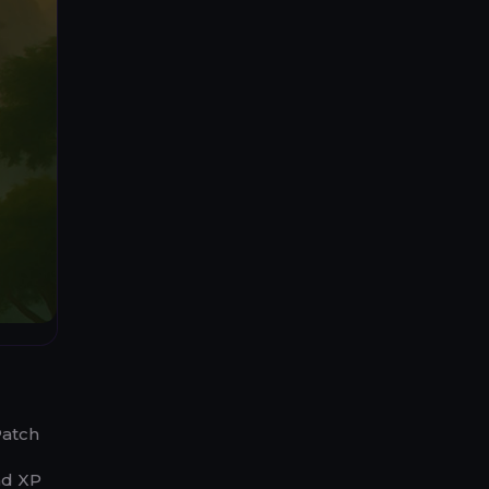
atch
nd XP