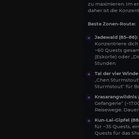
zu maximieren. Im e
daher ist die Konzen
Beste Zonen-Route:
Jadewald (85–86):
Konzentriere dich
~60 Quests gesam
(Eskorte) oder „D
Stunden.
Tal der vier Winde
„Chen Sturmstout“
Sturmstout“ für B
Krasarangwildnis 
Gefangene“ (~17.
Reisewege. Dauer:
Kun-Lai-Gipfel (88
für ~35 Quests, ei
Quests für das Sha