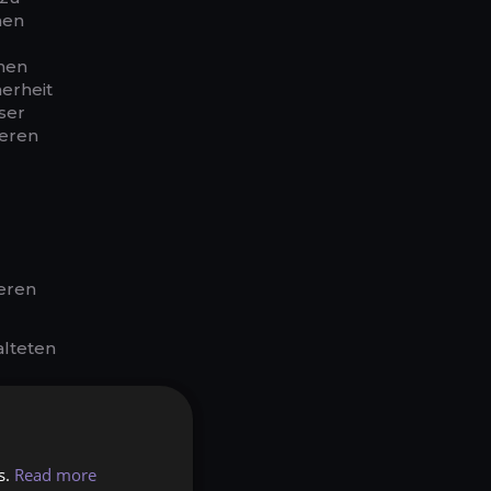
nen
inen
herheit
ser
ieren
ieren
alteten
s.
Read more