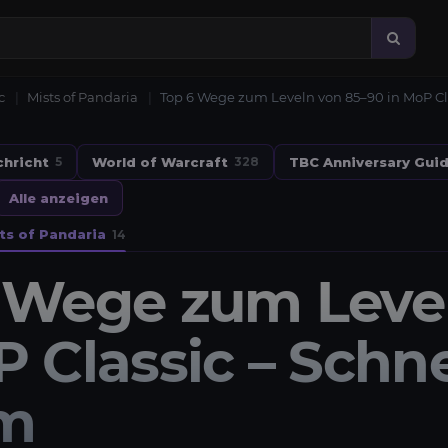
c
Mists of Pandaria
Top 6 Wege zum Leveln von 85–90 in MoP Cl
chricht
World of Warcraft
TBC Anniversary Gui
5
328
Alle anzeigen
ts of Pandaria
14
 Wege zum Leve
P Classic – Schn
rm