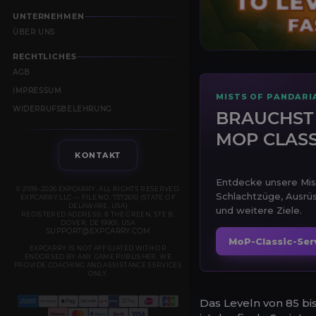
UNTERNEHMEN
ÜBER UNS
RECHTLICHES
AGB
IMPRESSUM
MISTS OF PANDARI
WIDERRUFSBELEHRUNG
BRAUCHST
MOP CLASS
KONTAKT
Entdecke unsere Mist
© 2019–2026 EXPCARRY. ALL RIGHTS RESERVED.
Schlachtzüge, Ausrüs
EXPCARRY LLC — FILE NO. 7372610 (STATE OF
DELAWARE, USA)
und weitere Ziele.
REGISTERED ADDRESS: 8 THE GREEN, STE B,
DOVER, DE 19901, USA
SUPPORT@EXPCARRY.COM
MoP-Classic-Ser
EXPCARRY IS NOT AFFILIATED WITH OR
ENDORSED BY ANY GAME PUBLISHER. WE
PROVIDE COACHING AND ASSISTANCE SERVICES
ONLY.
Das Leveln von 85 bis