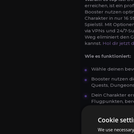
erreichen, ist ein pr
Booster nutzen opti
Charakter in nur 16 
Spielstil. Mit Option
via VPNs und 24/7-Su
Weg eliminiert den G
kannst.
Hol dir jetzt
Wie es funktioniert:
Wähle deinen bevo
Booster nutzen di
Quests, Dungeons
Dein Charakter er
Flugpunkten, ber
Vorteile:
Cookie sett
Spart 20–40 Stund
We use necessary 