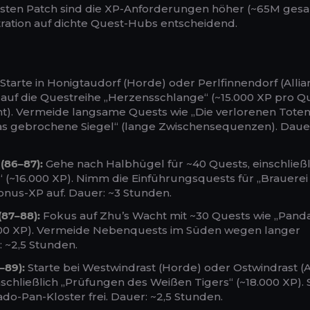
rsten Patch sind die XP-Anforderungen höher (~65M gesa
tration auf dichte Quest-Hubs entscheidend.
Starte in Honigtaudorf (Horde) oder Perlfinnendorf (Allian
 auf die Questreihe „Herzensschlange“ (~15.000 XP pro Qu
t). Vermeide langsame Quests wie „Die verlorenen Toten
as gebrochene Siegel“ (lange Zwischensequenzen). Dauer
 (86–87):
Gehe nach Halbhügel für ~40 Quests, einschließl
 (~16.000 XP). Nimm die Einführungsquests für „Brauerei
onus-XP auf. Dauer: ~3 Stunden.
(87–88):
Fokus auf Zhu’s Wacht mit ~30 Quests wie „Pand
000 XP). Vermeide Nebenquests im Süden wegen langer
 ~2,5 Stunden.
–89):
Starte bei Westwindrast (Horde) oder Ostwindrast (A
nschließlich „Prüfungen des Weißen Tigers“ (~18.000 XP). 
do-Pan-Kloster frei. Dauer: ~2,5 Stunden.