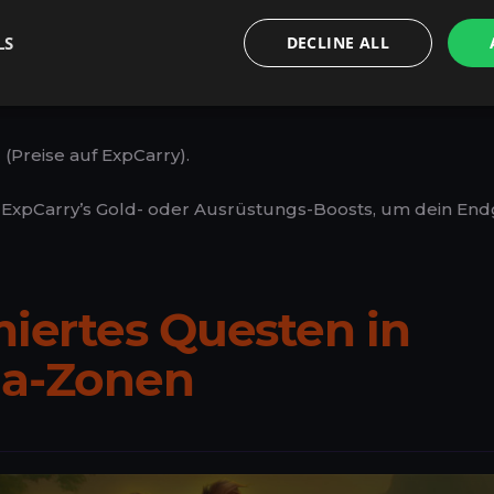
en Zeitplan und deine Klasse.
LS
DECLINE ALL
ssioneller Service.
(Preise auf ExpCarry).
 ExpCarry’s Gold- oder Ausrüstungs-Boosts, um dein E
miertes Questen in
ia-Zonen