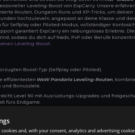
ofessioneller Leveling-Boost von ExpCarry. Unsere erfahre
mierte Routen, Dungeon-Runs und XP-Tricks, um deinen
Stunden hochzuleveln, angepasst an deine Klasse und de
en für Selfplay oder Piloted-Modus, vollständiger Kontosic
pport garantiert ExpCarry ein reibungsloses Erlebnis. Die
rind, sodass du dich auf Raids, PvP oder Berufe konzentr
 deinen Leveling-Boost.
rzugten Boost-Typ (Selfplay oder Piloted).
e effizientesten
WoW Pandaria Leveling-Routen
, kombin
 und Bonusziele.
reicht Level 90 mit Ausrüstungs-Upgrades und freigesch
eit fürs Endgame.
ings
en Grinding.
cookies and, with your consent, analytics and advertising cookie