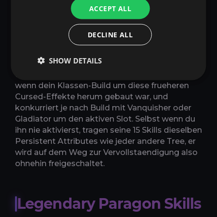
Hinzugefuegt am 17. Dezember 2025, als das
ACCEPT ALL
Cursed-Items-System eingestellt wurde: Die
staerksten und build-praegendsten Cursed
DECLINE ALL
Attributes wurden in diese dedizierte
Spezialisierung ueberfuehrt, und uebrige
SHOW DETAILS
Purification Shards wurden 1:1 gegen Beguiling
Dust eintauschbar. Maledictor ist die Wahl,
wenn dein Klassen-Build um diese frueheren
Cursed-Effekte herum gebaut war, und
konkurriert je nach Build mit Vanquisher oder
Gladiator um den aktiven Slot. Selbst wenn du
ihn nie aktivierst, tragen seine 15 Skills dieselben
Persistent Attributes wie jeder andere Tree, er
wird auf dem Weg zur Vervollstaendigung also
ohnehin freigeschaltet.
Legendary Paragon Skills