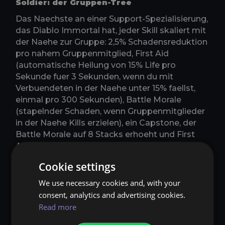
Soldier: der Gruppen-Tree
Das Naechste an einer Support-Spezialisierung,
das Diablo Immortal hat, jeder Skill skaliert mit
der Naehe zur Gruppe: 2,5% Schadensreduktion
pro nahem Gruppenmitglied, First Aid
(automatische Heilung von 15% Life pro
Sekunde fuer 3 Sekunden, wenn du mit
Verbuendeten in der Naehe unter 15% faellst,
einmal pro 300 Sekunden), Battle Morale
(stapelnder Schaden, wenn Gruppenmitglieder
in der Naehe Kills erzielen), ein Capstone, der
Battle Morale auf 8 Stacks erhoeht und First
Aid auf 180 Sekunden senkt, und Sacrifice, das
deinen Tod in 15% Schadensreduktion fuer die
Cookie settings
gesamte nahe Gruppe verwandelt. Soldier
glaenzt in organisiertem Shadow War, Rite of
We use necessary cookies and, with your
Exile und koordinierten Battleground-Gruppen.
consent, analytics and advertising cookies.
Read more
Maledictor: der Curse-Tree