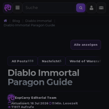
Blog
Diablo Immortal
Diablo Immortal Paragon Guide
Alle anzeigen
All Posts
Nachricht
World of Warcraft
938
5
328
Diablo Immortal
Paragon Guide
ExpCarry Editorial Team
Aktualisiert:
16 Jul 2026
11 Min. Lesezeit
71917 Aufrufe