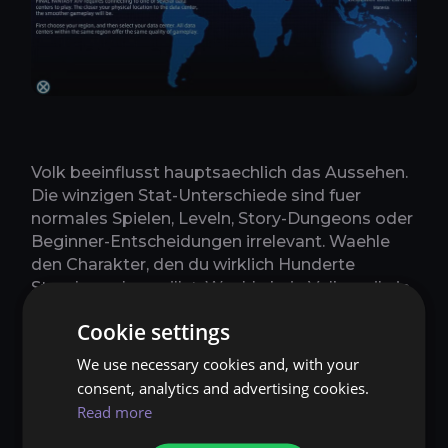
Volk beeinflusst hauptsaechlich das Aussehen.
Die winzigen Stat-Unterschiede sind fuer
normales Spielen, Leveln, Story-Dungeons oder
Beginner-Entscheidungen irrelevant. Waehle
den Charakter, den du wirklich Hunderte
Stunden sehen willst. Waehle kein Volk, weil ein
alter Forum-Thread einen mikroskopischen
Cookie settings
Kampfgewinn versprochen hat. Dieser Weg
fuehrt zur Tabellenkalkulationsanbetung.
We use necessary cookies and, with your
consent, analytics and advertising cookies.
Serverwahl ist wichtiger, besonders wenn du
Read more
Freunde hast, die bereits spielen. Erstelle
deinen Charakter auf ihrem Datenzentrum und