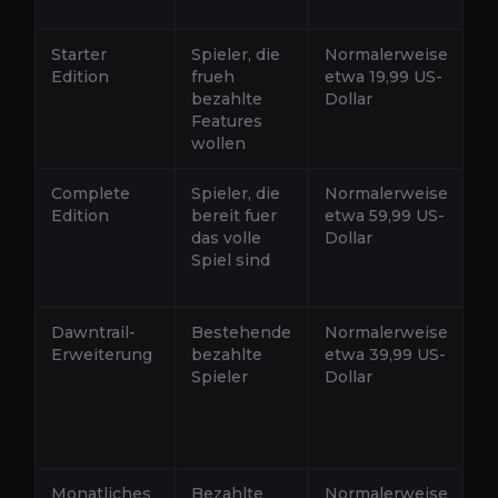
E
Starter
Spieler, die
Normalerweise
En
Edition
frueh
etwa 19,99 US-
un
bezahlte
Dollar
E
Features
en
wollen
ak
Complete
Spieler, die
Normalerweise
En
Edition
bereit fuer
etwa 59,99 US-
ak
das volle
Dollar
E
Spiel sind
Da
Sp
Dawntrail-
Bestehende
Normalerweise
Ni
Erweiterung
bezahlte
etwa 39,99 US-
fu
Spieler
Dollar
Ac
er
Li
vo
Monatliches
Bezahlte
Normalerweise
N