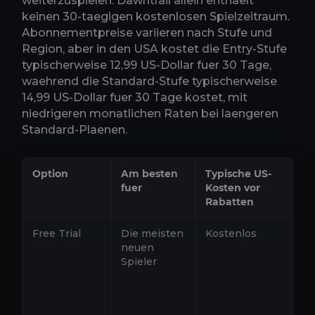
weiterzuspielen. Dawntrail allein enthaelt
keinen 30-taegigen kostenlosen Spielzeitraum.
Abonnementpreise variieren nach Stufe und
Region, aber in den USA kostet die Entry-Stufe
typischerweise 12,99 US-Dollar fuer 30 Tage,
waehrend die Standard-Stufe typischerweise
14,99 US-Dollar fuer 30 Tage kostet, mit
niedrigeren monatlichen Raten bei laengeren
Standard-Plaenen.
Option
Am besten
Typische US-
B
fuer
Kosten vor
Rabatten
Free Trial
Die meisten
Kostenlos
Be
neuen
R
Spieler
H
u
St
un