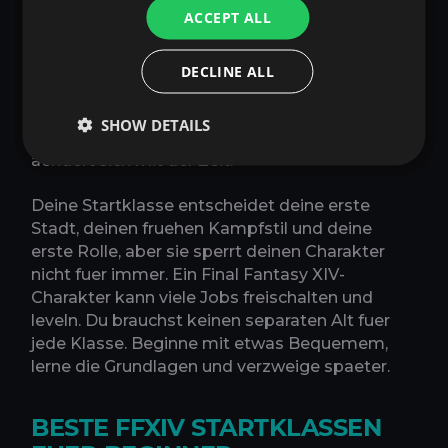
ACCEPT ALL
ihrer Welt, wenn Charaktererstellung offen ist.
Wenn du allein startest, waehle eine Region mit
gutem Ping und pruefe den aktuellen
DECLINE ALL
Weltstatus, bevor du dich festlegst. Neue,
Bevorzugte oder Preferred+ Worlds koennen
SHOW DETAILS
Boni bieten, wenn verfuegbar, aber Weltstatus
aendert sich mit der Zeit.
Deine Startklasse entscheidet deine erste
Stadt, deinen fruehen Kampfstil und deine
erste Rolle, aber sie sperrt deinen Charakter
nicht fuer immer. Ein Final Fantasy XIV-
Charakter kann viele Jobs freischalten und
leveln. Du brauchst keinen separaten Alt fuer
jede Klasse. Beginne mit etwas Bequemem,
lerne die Grundlagen und verzweige spaeter.
BESTE FFXIV STARTKLASSEN